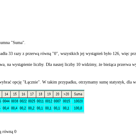
olumna "Suma".
adła 33 razy z przerwą równą "0", wszystkich jej wystąpień było 126, więc pr
, na wystąpienie liczby. Dla naszej liczby 10 widzimy, że bieżąca przerwa wyno
ybrać opcję "Łącznie". W takim przypadku, otrzymamy sumę statystyk, dla wsz
ą równą 0