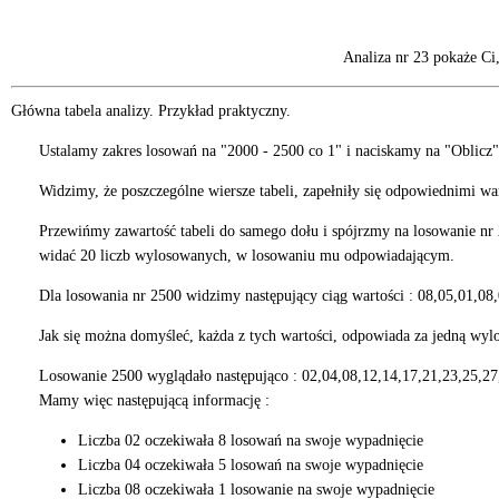
Analiza nr 23 pokaże Ci
Główna tabela analizy. Przykład praktyczny.
Ustalamy zakres losowań na "2000 - 2500 co 1" i naciskamy na "Oblicz"
Widzimy, że poszczególne wiersze tabeli, zapełniły się odpowiednimi 
Przewińmy zawartość tabeli do samego dołu i spójrzmy na losowanie nr 250
widać 20 liczb wylosowanych, w losowaniu mu odpowiadającym.
Dla losowania nr 2500 widzimy następujący ciąg wartości : 08,05,01,08
Jak się można domyśleć, każda z tych wartości, odpowiada za jedną wylos
Losowanie 2500 wyglądało następująco : 02,04,08,12,14,17,21,23,25,27
Mamy więc następującą informację :
Liczba 02 oczekiwała 8 losowań na swoje wypadnięcie
Liczba 04 oczekiwała 5 losowań na swoje wypadnięcie
Liczba 08 oczekiwała 1 losowanie na swoje wypadnięcie