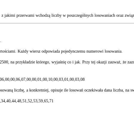
, z jakimi przerwami wchodzą liczby w poszczególnych losowaniach oraz związa
.
wartościami. Każdy wiersz odpowiada pojedynczemu numerowi losowania.
0, na przykładzie którego, wyjaśnię co i jak. Przy tej okazji zauważ, że zazna
,06,00,00,06,07,00,00,01,00,10,00,03,01,00,03,08
owaną liczbę, a konkretniej, opisuje ile losowań oczekiwała dana liczba, na s
,34,40,44,48,51,52,53,59,65,71