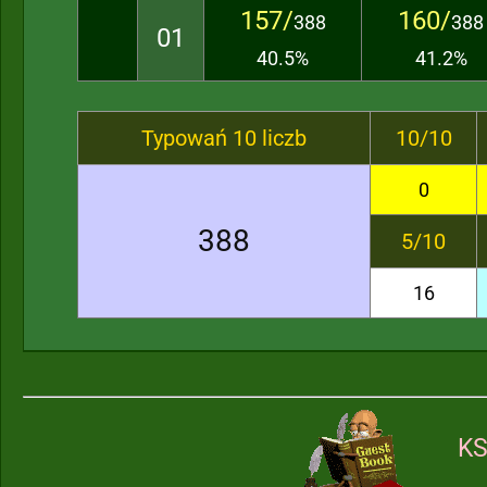
157/
160/
388
388
01
40.5%
41.2%
Typowań 10 liczb
10/10
0
388
5/10
16
KS