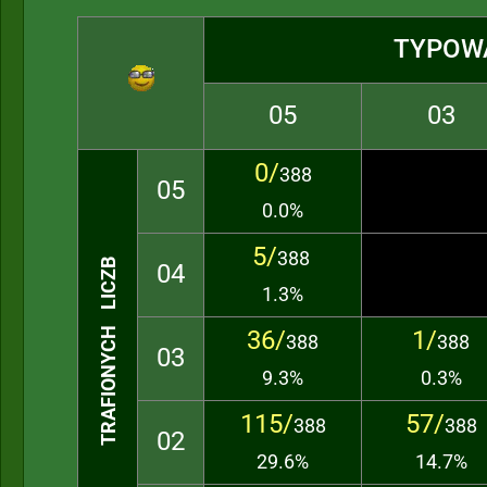
TYPOW
05
03
0/
388
05
0.0%
5/
388
TRAFIONYCH LICZB
04
1.3%
36/
1/
388
388
03
9.3%
0.3%
115/
57/
388
388
02
29.6%
14.7%