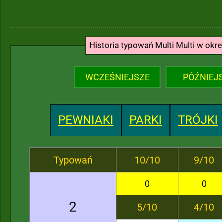
Historia typowań Multi Multi w okr
WCZEŚNIEJSZE
PÓŹNIEJ
PEWNIAKI
PARKI
TRÓJKI
Typowań
10/10
9/10
0
0
2
5/10
4/10