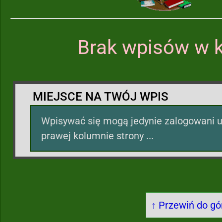
Brak wpisów w k
MIEJSCE NA TWÓJ WPIS
Wpisywać się mogą jedynie zalogowani u
prawej kolumnie strony ...
↑ Przewiń do gór