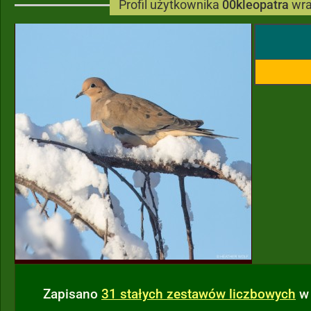
Profil użytkownika
00kleopatra
wra
Zapisano
31 stałych zestawów liczbowych
w 