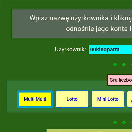
Wpisz nazwę użytkownika i kliknij
odnośnie jego konta i
Użytkownik:
Gra liczb
Multi Multi
Lotto
Mini Lotto