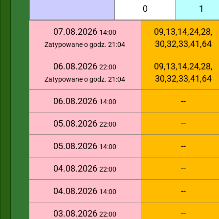
0
1
07.08.2026
09,13,14,24,28,
14:00
30,32,33,41,64
Zatypowane o godz. 21:04
06.08.2026
09,13,14,24,28,
22:00
30,32,33,41,64
Zatypowane o godz. 21:04
06.08.2026
--
14:00
05.08.2026
--
22:00
05.08.2026
--
14:00
04.08.2026
--
22:00
04.08.2026
--
14:00
03.08.2026
--
22:00