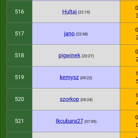
0
516
Hultaj
(22:19)
0
517
jano
(22:38)
0
518
pigwinek
(23:27)
1
519
kemysz
(05:22)
1
520
szorkop
(05:24)
0
521
Ikcubara27
(07:39)