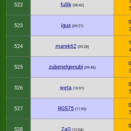
1
522
fullik
(08:42)
0
523
igus
(09:27)
1
524
marek62
(09:28)
0
525
zubenelgenubi
(09:46)
0
526
węta
(10:01)
0
527
RGS75
(11:55)
0
528
ZaO
(12:04)