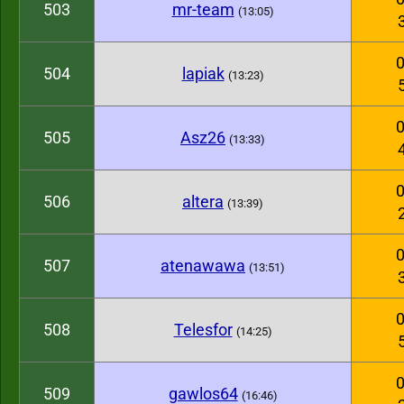
503
mr-team
(13:05)
0
504
lapiak
(13:23)
0
505
Asz26
(13:33)
0
506
altera
(13:39)
0
507
atenawawa
(13:51)
0
508
Telesfor
(14:25)
0
509
gawlos64
(16:46)