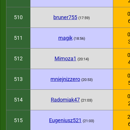
0
510
bruner755
(17:59)
0
511
magik
(18:56)
0
512
Mimoza1
(20:14)
0
513
mniejnizzero
(20:53)
0
514
Radomiak47
(21:03)
2
515
Eugeniusz521
(21:03)