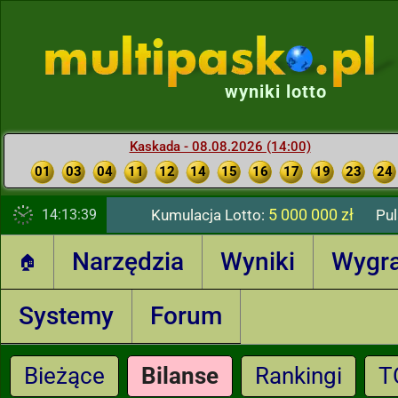
wyniki lotto
Kaskada - 08.08.2026 (14:00)
01
03
04
11
12
14
15
16
17
19
23
24
5 000 000 zł
14:13:40
Kumulacja Lotto:
Pul
Narzędzia
Wyniki
Wygr
🏠
Systemy
Forum
Bieżące
Bilanse
Rankingi
T