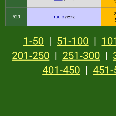
2
529
fraulo
(12:42)
1‑50
|
51‑100
|
10
201‑250
|
251‑300
|
401‑450
|
451‑