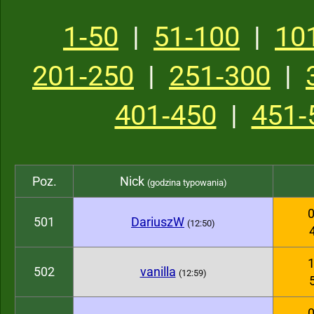
1‑50
|
51‑100
|
10
201‑250
|
251‑300
|
401‑450
|
451‑
Poz.
Nick
(godzina typowania)
0
501
DariuszW
(12:50)
1
502
vanilla
(12:59)
0