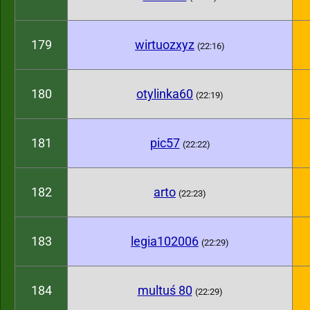
179
wirtuozxyz
(22:16)
180
otylinka60
(22:19)
181
pic57
(22:22)
182
arto
(22:23)
183
legia102006
(22:29)
184
multuś 80
(22:29)