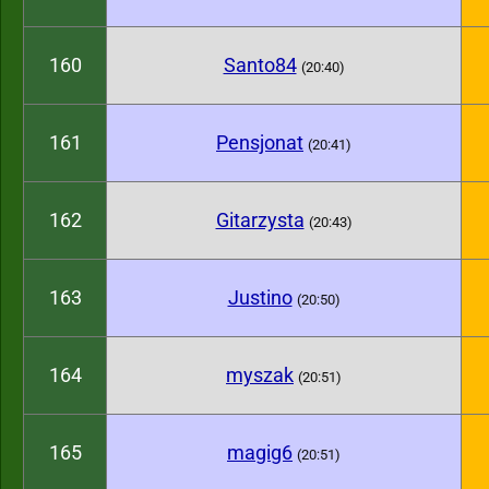
160
Santo84
(20:40)
161
Pensjonat
(20:41)
162
Gitarzysta
(20:43)
163
Justino
(20:50)
164
myszak
(20:51)
165
magig6
(20:51)