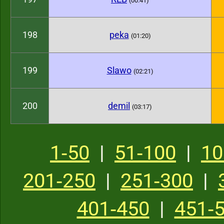
(00:41)
198
peka
(01:20)
199
Slawo
(02:21)
200
demil
(03:17)
1‑50
|
51‑100
|
10
201‑250
|
251‑300
|
401‑450
|
451‑