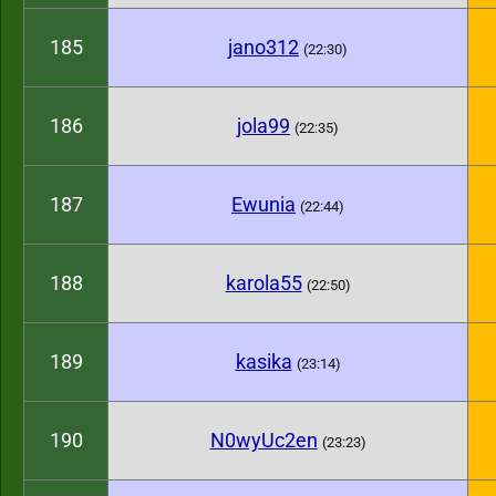
185
jano312
(22:30)
186
jola99
(22:35)
187
Ewunia
(22:44)
188
karola55
(22:50)
189
kasika
(23:14)
190
N0wyUc2en
(23:23)