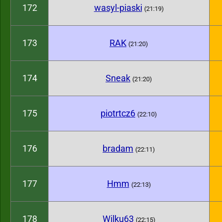
172
wasyl-piaski
(21:19)
173
RAK
(21:20)
174
Sneak
(21:20)
175
piotrtcz6
(22:10)
176
bradam
(22:11)
177
Hmm
(22:13)
178
Wilku63
(22:15)