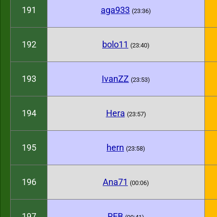
191
aga933
(23:36)
192
bolo11
(23:40)
193
IvanZZ
(23:53)
194
Hera
(23:57)
195
hern
(23:58)
196
Ana71
(00:06)
197
REB