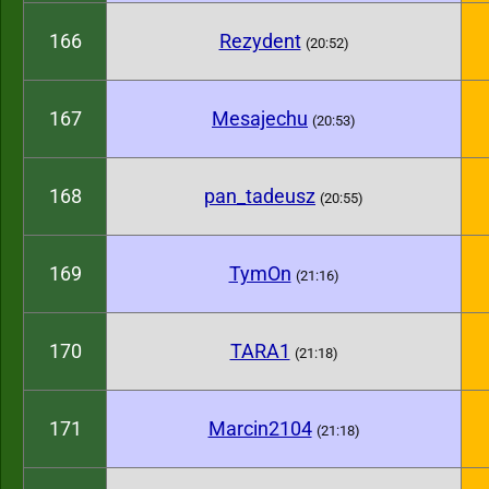
166
Rezydent
(20:52)
167
Mesajechu
(20:53)
168
pan_tadeusz
(20:55)
169
TymOn
(21:16)
170
TARA1
(21:18)
171
Marcin2104
(21:18)