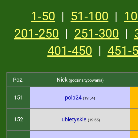
1‑50
|
51‑100
|
10
201‑250
|
251‑300
|
401‑450
|
451‑
Poz.
Nick
(godzina typowania)
151
pola24
(19:54)
152
lubietyskie
(19:56)