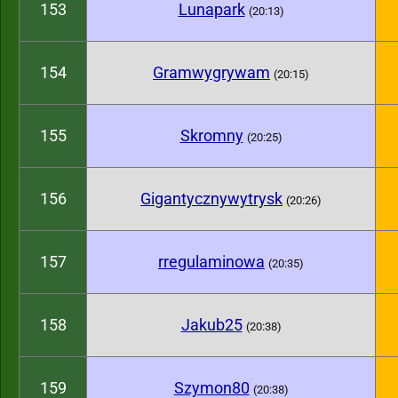
153
Lunapark
(20:13)
154
Gramwygrywam
(20:15)
155
Skromny
(20:25)
156
Gigantycznywytrysk
(20:26)
157
rregulaminowa
(20:35)
158
Jakub25
(20:38)
159
Szymon80
(20:38)