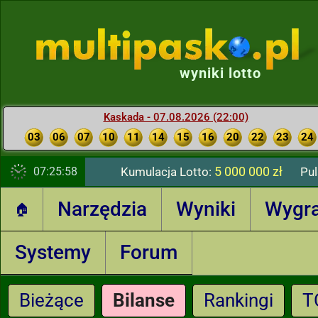
wyniki lotto
Kaskada - 07.08.2026 (22:00)
03
06
07
10
11
14
15
16
20
22
23
24
5 000 000 zł
07:25:58
Kumulacja Lotto:
Pul
Narzędzia
Wyniki
Wygr
🏠
Systemy
Forum
Bieżące
Bilanse
Rankingi
T