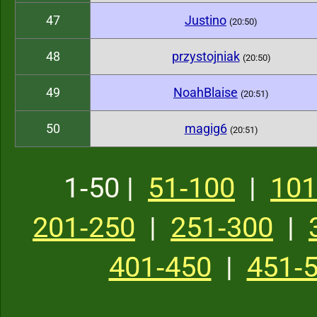
47
Justino
(20:50)
48
przystojniak
(20:50)
49
NoahBlaise
(20:51)
50
magig6
(20:51)
1‑50 |
51‑100
|
101
201‑250
|
251‑300
|
401‑450
|
451‑