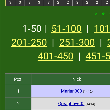
3
3
3
3
3
2
2
2
2
2
2
1‑50 |
51‑100
|
101
201‑250
|
251‑300
|
401‑450
|
451‑
Poz.
Nick
1
Marian303
(14:12)
2
Qreaghtive05
(14:14)