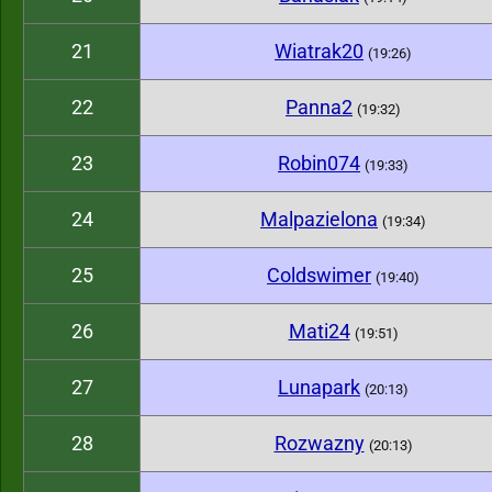
21
Wiatrak20
(19:26)
22
Panna2
(19:32)
23
Robin074
(19:33)
24
Malpazielona
(19:34)
25
Coldswimer
(19:40)
26
Mati24
(19:51)
27
Lunapark
(20:13)
28
Rozwazny
(20:13)