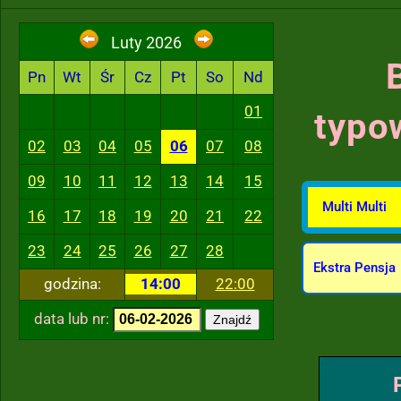
Luty 2026
Pn
Wt
Śr
Cz
Pt
So
Nd
01
typo
02
03
04
05
06
07
08
09
10
11
12
13
14
15
Multi Multi
16
17
18
19
20
21
22
23
24
25
26
27
28
Ekstra Pensja
godzina:
14:00
22:00
data lub nr:
Znajdź