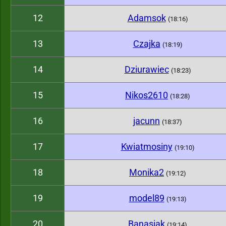
12
Adamsok
(18:16)
13
Czajka
(18:19)
14
Dziurawiec
(18:23)
15
Nikos2610
(18:28)
16
jacunn
(18:37)
17
Kwiatmosiny
(19:10)
18
Monika2
(19:12)
19
model89
(19:13)
20
Banasiak
(19:14)