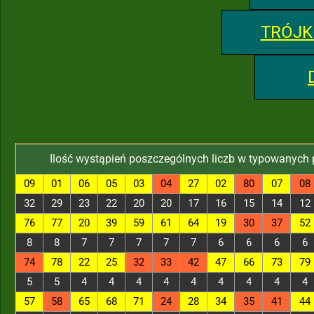
TRÓJK
Ilość wystąpień poszczególnych liczb w typowanych
09
01
06
05
03
04
27
02
80
07
08
32
29
23
22
20
20
17
16
15
14
12
76
77
20
39
59
61
64
19
30
37
52
8
8
7
7
7
7
7
6
6
6
6
74
78
22
25
32
33
42
47
66
73
79
5
5
4
4
4
4
4
4
4
4
4
57
58
65
68
71
24
28
34
35
41
44