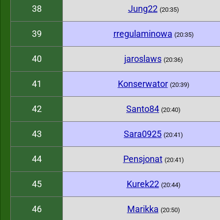
38
Jung22
(20:35)
39
rregulaminowa
(20:35)
40
jaroslaws
(20:36)
41
Konserwator
(20:39)
42
Santo84
(20:40)
43
Sara0925
(20:41)
44
Pensjonat
(20:41)
45
Kurek22
(20:44)
46
Marikka
(20:50)