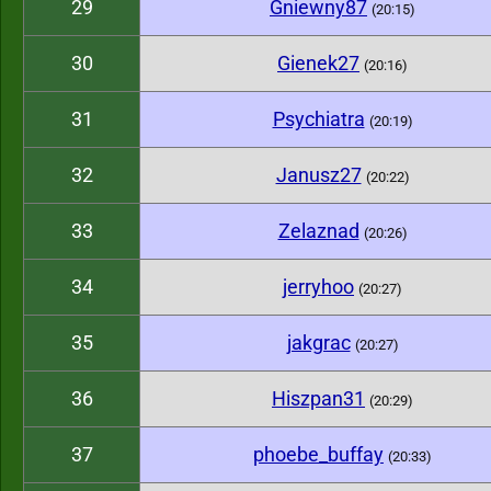
29
Gniewny87
(20:15)
30
Gienek27
(20:16)
31
Psychiatra
(20:19)
32
Janusz27
(20:22)
33
Zelaznad
(20:26)
34
jerryhoo
(20:27)
35
jakgrac
(20:27)
36
Hiszpan31
(20:29)
37
phoebe_buffay
(20:33)