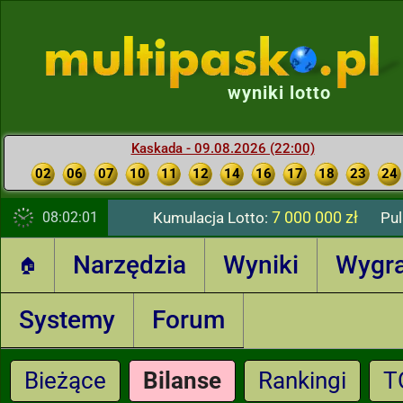
wyniki lotto
Kaskada - 09.08.2026 (22:00)
02
06
07
10
11
12
14
16
17
18
23
24
7 000 000 zł
08:02:02
Kumulacja Lotto:
Pul
Narzędzia
Wyniki
Wygr
🏠
Systemy
Forum
Bieżące
Bilanse
Rankingi
T