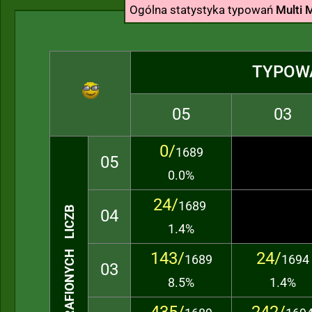
Ogólna statystyka typowań
Multi M
TYPOW
05
03
0/
1689
05
0.0%
24/
1689
TRAFIONYCH LICZB
04
1.4%
143/
24/
1689
1694
03
8.5%
1.4%