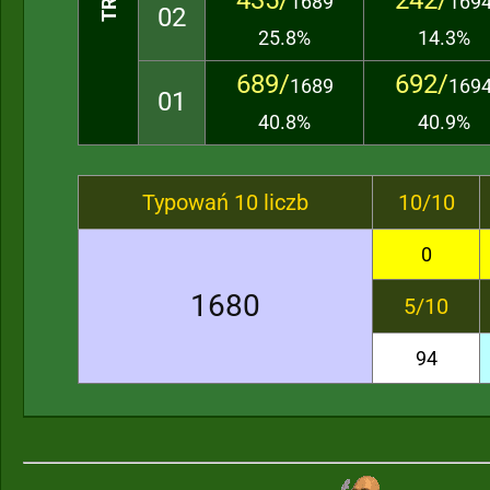
435/
242/
1689
169
02
25.8%
14.3%
689/
692/
1689
169
01
40.8%
40.9%
Typowań 10 liczb
10/10
0
1680
5/10
94