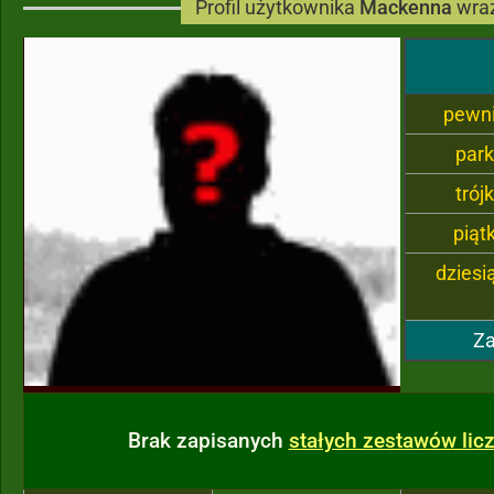
Profil użytkownika
Mackenna
wraz
pewn
par
trój
piąt
dziesi
Za
Brak zapisanych
stałych zestawów li