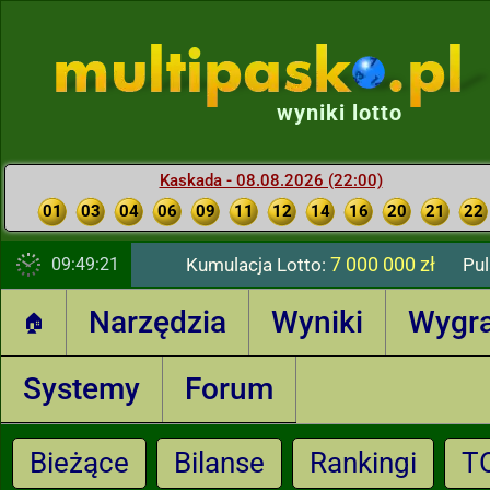
wyniki lotto
Kaskada - 08.08.2026 (22:00)
01
03
04
06
09
11
12
14
16
20
21
22
7 000 000 zł
09:49:22
Kumulacja Lotto:
Pul
Narzędzia
Wyniki
Wygr
🏠
Systemy
Forum
Bieżące
Bilanse
Rankingi
T