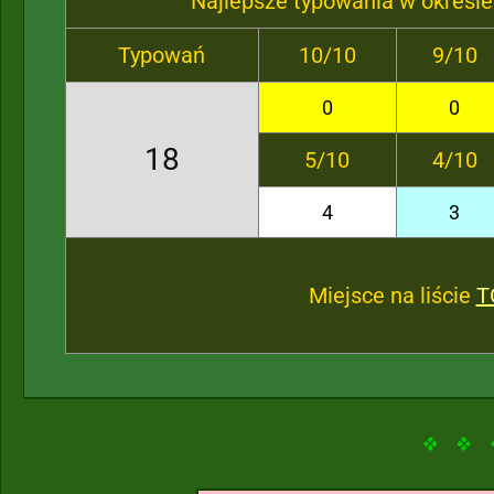
Najlepsze typowania w okresie
Typowań
10/10
9/10
0
0
18
5/10
4/10
4
3
Miejsce na liście
T