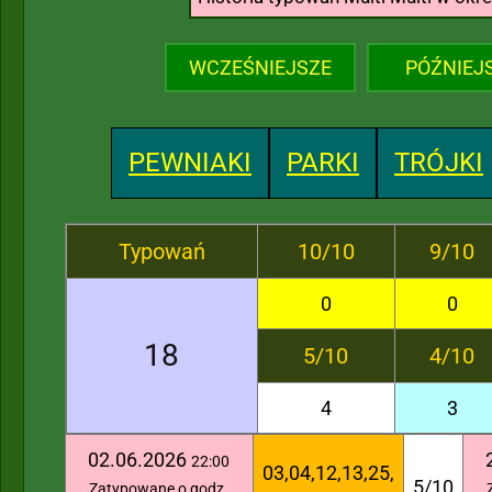
WCZEŚNIEJSZE
PÓŹNIEJ
PEWNIAKI
PARKI
TRÓJKI
Typowań
10/10
9/10
0
0
18
5/10
4/10
4
3
02.06.2026
22:00
03,04,12,13,25,
5/10
Zatypowane o godz.