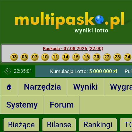
wyniki lotto
Kaskada - 07.08.2026 (22:00)
03
06
07
10
11
14
15
16
20
22
23
24
5 000 000 zł
22:35:01
Kumulacja Lotto:
Pul
Narzędzia
Wyniki
Wygr
🏠
Systemy
Forum
Bieżące
Bilanse
Rankingi
T