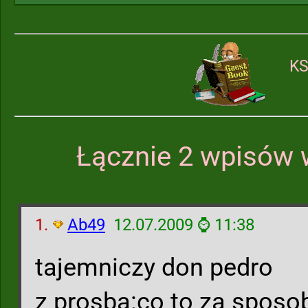
KS
Łącznie 2 wpisów 
1.
Ab49
12.07.2009 ⌚ 11:38
tajemniczy don pedro
z prosba:co to za sposob