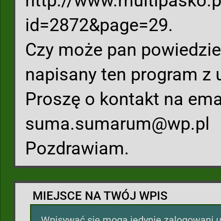
http://www.multipasko.p
id=2872&page=29.
Czy może pan powiedzieć
napisany ten program z
Proszę o kontakt na ema
suma.sumarum@wp.pl
Pozdrawiam.
MIEJSCE NA TWÓJ WPIS
Wpisywać się mogą jedynie zalogowani u