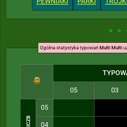
PEWNIAKI
PARKI
TRÓJK
Ogólna statystyka typowań
Multi Multi
u
TYPOW
05
03
05
04