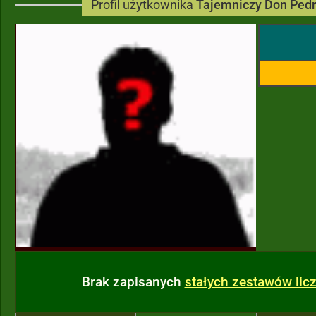
Profil użytkownika
Tajemniczy Don Ped
Brak zapisanych
stałych zestawów li