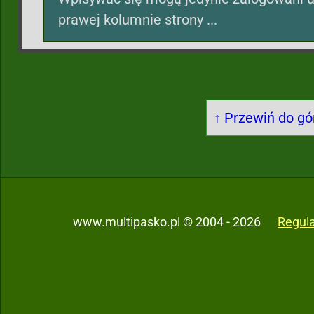
prawej kolumnie strony ...
↑ Przewiń do gór
www.multipasko.pl © 2004 - 2026
Regul