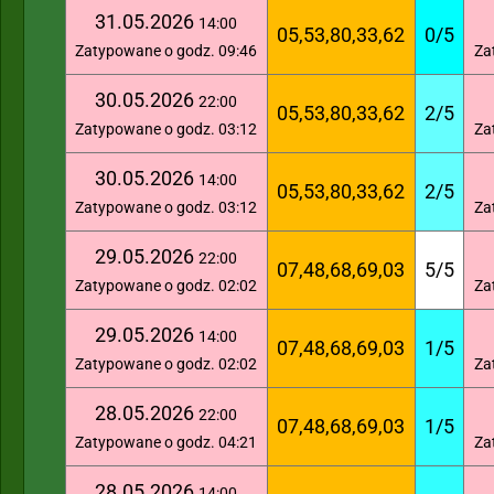
31.05.2026
14:00
05,53,80,33,62
0/5
Zatypowane o godz. 09:46
Za
30.05.2026
22:00
05,53,80,33,62
2/5
Zatypowane o godz. 03:12
Za
30.05.2026
14:00
05,53,80,33,62
2/5
Zatypowane o godz. 03:12
Za
29.05.2026
22:00
07,48,68,69,03
5/5
Zatypowane o godz. 02:02
Za
29.05.2026
14:00
07,48,68,69,03
1/5
Zatypowane o godz. 02:02
Za
28.05.2026
22:00
07,48,68,69,03
1/5
Zatypowane o godz. 04:21
Za
28.05.2026
14:00