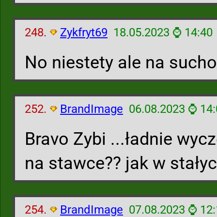
248.
Zykfryt69
18.05.2023 ⌚ 14:40
No niestety ale na sucho
252.
BrandImage
06.08.2023 ⌚ 14
Bravo Zybi ...ładnie wyc
na stawce?? jak w stałyc
254.
BrandImage
07.08.2023 ⌚ 12