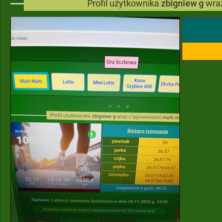
Profil użytkownika
zbigniew g
wra