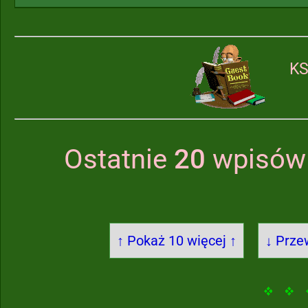
KS
Ostatnie
20
wpisów 
↑ Pokaż 10 więcej ↑
↓ Prze