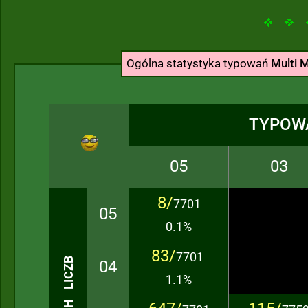
Ogólna statystyka typowań
Multi M
TYPOW
05
03
8/
7701
05
0.1%
83/
7701
04
1.1%