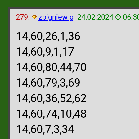
279.
zbigniew g
24.02.2024 ⌚ 06:3
14,60,26,1,36
14,60,9,1,17
14,60,80,44,70
14,60,79,3,69
14,60,36,52,62
14,60,74,10,48
14,60,7,3,34