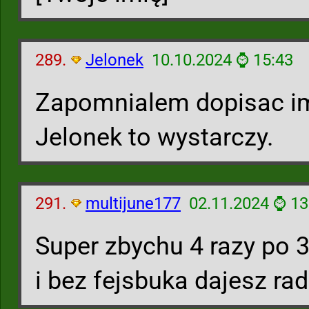
289.
Jelonek
10.10.2024 ⌚ 15:43
Zapomnialem dopisac imię
Jelonek to wystarczy.
291.
multijune177
02.11.2024 ⌚ 13
Super zbychu 4 razy po 3
i bez fejsbuka dajesz ra