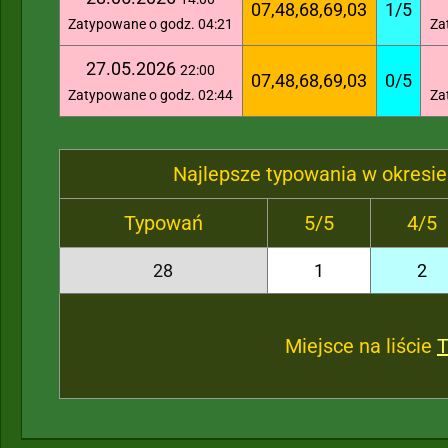
07,48,68,69,03
1/5
Zatypowane o godz. 04:21
Za
27.05.2026
22:00
07,48,68,69,03
0/5
Zatypowane o godz. 02:44
Za
Najlepsze typowania w okresie
Typowań
5/5
4/5
28
1
2
Miejsce na liście