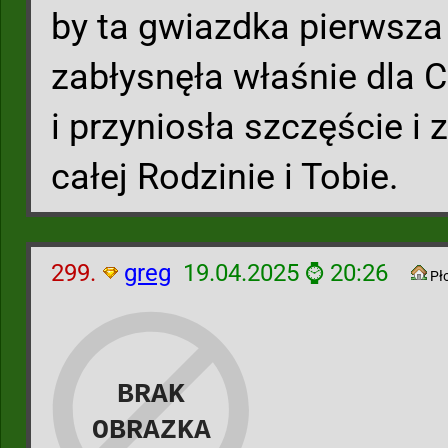
by ta gwiazdka pierwsza 
zabłysnęła właśnie dla C
i przyniosła szczęście i 
całej Rodzinie i Tobie.
299.
greg
19.04.2025 ⌚ 20:26
Pł