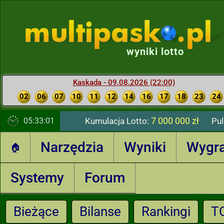
wyniki lotto
Kaskada - 09.08.2026 (22:00)
02
06
07
10
11
12
14
16
17
18
23
24
7 000 000 zł
05:33:02
Kumulacja Lotto:
Pul
Narzędzia
Wyniki
Wygr
🏠
Systemy
Forum
Bieżące
Bilanse
Rankingi
T