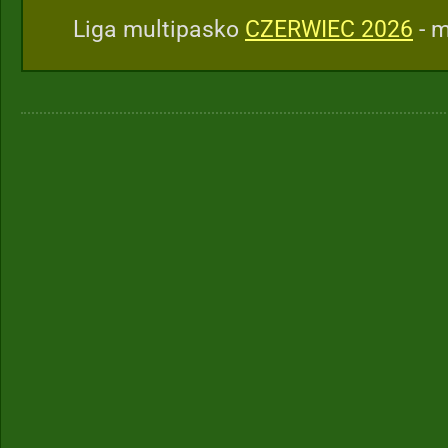
Liga multipasko
CZERWIEC 2026
- m