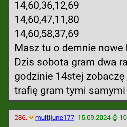
14,60,36,12,69
14,60,47,11,80
14,60,58,37,69
Masz tu o demnie nowe l
Dzis sobota gram dwa ra
godzinie 14stej zobaczę 
trafię gram tymi samymi
286.
multijune177
15.09.2024 ⌚ 10