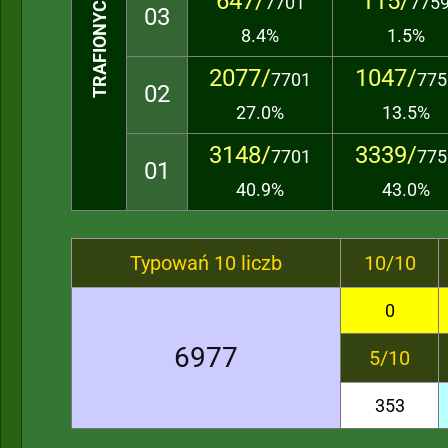
TRAFIONYCH LICZB
647/
115/
7701
775
03
8.4%
1.5%
2077/
1047/
7701
775
02
27.0%
13.5%
3148/
3339/
7701
775
01
40.9%
43.0%
Typowań 10 liczb
10/10
0
6977
5/10
353