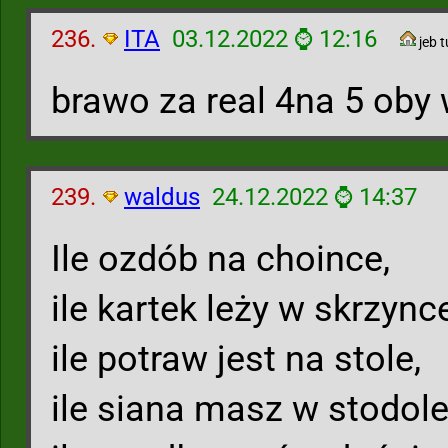
236.
ITA
03.12.2022 ⌚ 12:16
jeb 
brawo za real 4na 5 oby
239.
waldus
24.12.2022 ⌚ 14:37
Ile ozdób na choince,
ile kartek leży w skrzynce
ile potraw jest na stole,
ile siana masz w stodole