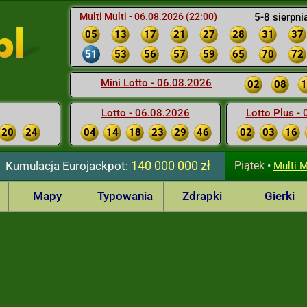
Multi Multi - 06.08.2026 (22:00)
5-8 sierpni
05
13
17
21
27
28
31
37
51
53
56
57
59
65
70
72
Mini Lotto - 06.08.2026
02
08
1
Lotto - 06.08.2026
Lotto Plus -
3,32,35 oraz dodatkowa liczba
1
20
24
04
14
18
23
29
46
02
03
16
140 000 000 zł
Kumulacja
Eurojackpot:
Piątek
•
Multi M
000 zł
Mapy
Typowania
Zdrapki
Gierki
 wygranej - KUMULACJA !