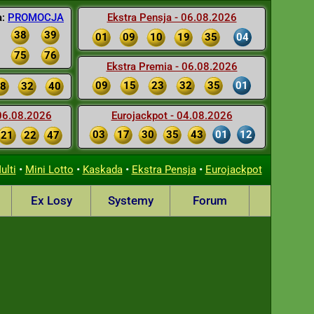
a:
PROMOCJA
Ekstra Pensja - 06.08.2026
38
39
01
09
10
19
35
04
75
76
Ekstra Premia - 06.08.2026
09
15
23
32
35
01
8
32
40
 06.08.2026
Eurojackpot - 04.08.2026
03
17
30
35
43
01
12
21
22
47
•
•
•
•
ulti
Mini Lotto
Kaskada
Ekstra Pensja
Eurojackpot
Ex Losy
Systemy
Forum