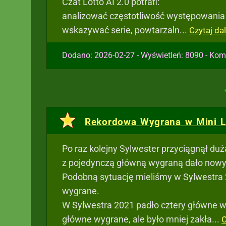
Czat Lotto AI 2.0 potrafi:
analizować częstotliwość występowania 
wskazywać serie, powtarzaln...
Czytaj dal
Dodano: 2026-02-27 - Wyświetleń: 8090 - Kom
Rekordowa Wygrana w Mini Lo
Po raz kolejny Sylwester przyciągnął duż
z pojedynczą główną wygraną dało nowy
Podobną sytuację mieliśmy w Sylwestra 
wygrane.
W Sylwestra 2021 padło cztery główne wyg
główne wygrane, ale było mniej zakła...
C