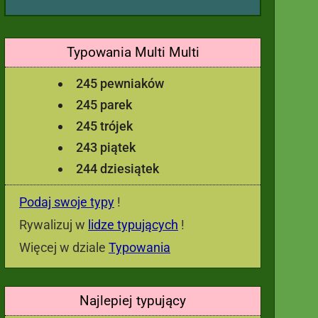
Typowania Multi Multi
245 pewniaków
245 parek
245 trójek
243 piątek
244 dziesiątek
Podaj swoje typy
!
Rywalizuj w
lidze typujących
!
Więcej w dziale
Typowania
Najlepiej typujący