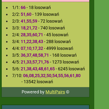
1/1:
66
- 18 losowań
2/2:
51,60
- 139 losowań
2/3:
41,55,59
- 72 losowań
3/3:
18,21,72
- 740 losowań
2/4:
28,35,60,71
- 45 losowań
3/4:
11,22,38,43
- 288 losowań
4/4:
07,10,17,32
- 4999 losowań
3/5:
36,37,48,58,71
- 168 losowań
4/5:
21,33,57,71,76
- 1273 losowań
5/6:
21,38,43,48,61,65
- 6245 losowań
7/10:
06,08,25,32,50,54,55,56,61,80
- 13542 losowań
Powered by
MultiPairs
©