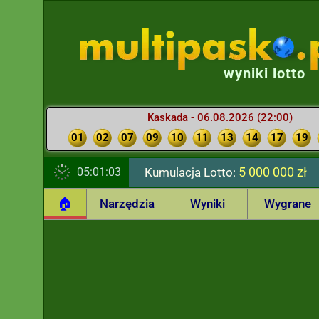
2026-08-06 (22:18)
Typowania Ekstra Pensja
Brychu
3/5 + 1/1 - wygrana 80 zł
wyniki lotto
2026-08-06 (22:18)
Kaskada - 06.08.2026 (22:00)
Dopisano
wyniki Ekstra Premia
- 9,15,2
01
02
07
09
10
11
13
14
17
19
2026-08-06 (22:26)
5 000 000 zł
05:01:04
Kumulacja Lotto:
Dopisano
wygrane Kaskady
- padło
4 x
1
🏠
Narzędzia
Wyniki
Wygrane
2026-08-06 (22:31)
Kumulacja Lotto: 5 000 000 zł
2026-08-06 (22:31)
Dopisano
wygrane Lotto
- brak głównej