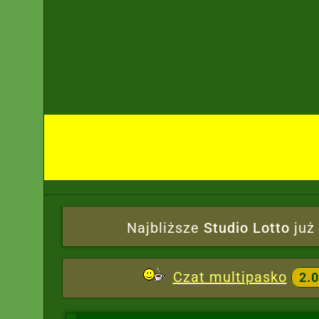
"piątka" płatna
4328,90 zł
"czwórka" płatna
169,10 zł
"trójka" płatna
24,00 zł
2026-08-06 (22:31)
Dopisano
wygrane Mini Lotto
- brak głó
"czwórka" płatna
1973,70 zł
"trójka" płatna
67,00 zł
2026-08-06 (22:32)
Dopisano
wygrane Multi Multi
Najbliższe
Studio Lotto
już 
2026-08-06 (22:32)
Multi Multi - padło 25 x 6/6
Czat multipasko
2.0
2026-08-06 (22:32)