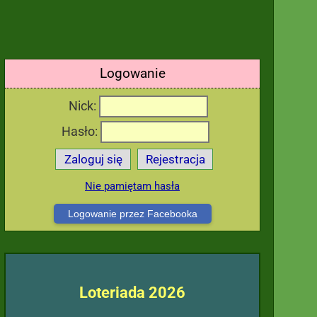
Logowanie
Nick:
Hasło:
Zaloguj się
Rejestracja
Nie pamiętam hasła
Logowanie przez Facebooka
Loteriada 2026