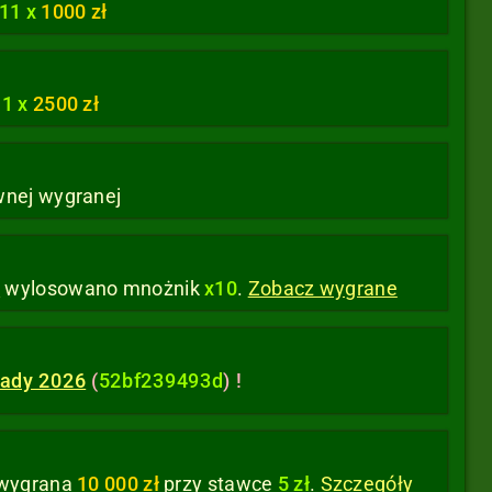
11 x
1000 zł
o
1 x
2500 zł
wnej wygranej
m
wylosowano mnożnik
x10
.
Zobacz wygrane
iady 2026
(
52bf239493d
) !
wygrana
10 000 zł
przy stawce
5 zł
.
Szczegóły