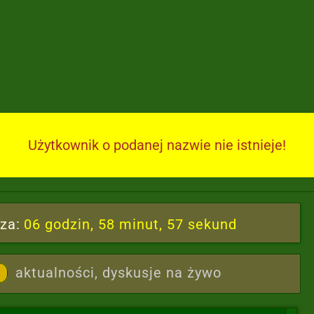
wnej wygranej
Użytkownik o podanej nazwie nie istnieje!
za:
06 godzin, 58 minut, 56 sekund
aktualności, dyskusje na żywo