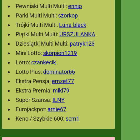
Pewniaki Multi Multi:
ennio
Parki Multi Multi:
szorkop
Trójki Multi Multi:
Luna-black
Piątki Multi Multi:
URSZULANKA
Dziesiątki Multi Multi:
patryk123
Mini Lotto:
skorpion1219
Lotto:
czankecik
Lotto Plus:
dominator66
Ekstra Pensja:
emzet77
Ekstra Premia:
miki79
Super Szansa:
ILNY
Eurojackpot:
arnie67
Keno / Szybkie 600:
scm1