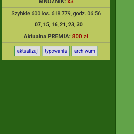
x3
MNOŻNIK:
Szybkie 600 los. 618 779, godz. 06:56
07
15
16
21
23
30
800 zł
Aktualna PREMIA:
aktualizuj
typowania
archiwum