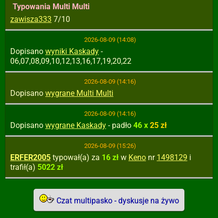
Typowania Multi Multi
zawisza333
7/10
2026-08-09 (14:08)
Dopisano
wyniki Kaskady
-
06,07,08,09,10,12,13,16,17,19,20,22
2026-08-09 (14:16)
Dopisano
wygrane Multi Multi
2026-08-09 (14:16)
Dopisano
wygrane Kaskady
- padło
46 x
25 zł
2026-08-09 (15:26)
ERFER2005
typował(a) za
16 zł
w
Keno
nr
1498129
i
trafił(a)
5022 zł
Czat multipasko - dyskusje na żywo