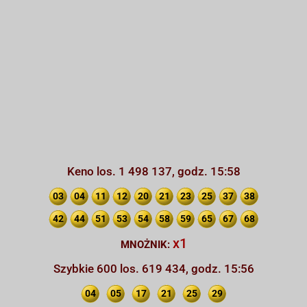
Keno los. 1 498 137, godz. 15:58
03
04
11
12
20
21
23
25
37
38
42
44
51
53
54
58
59
65
67
68
x1
MNOŻNIK:
Szybkie 600 los. 619 434, godz. 15:56
04
05
17
21
25
29