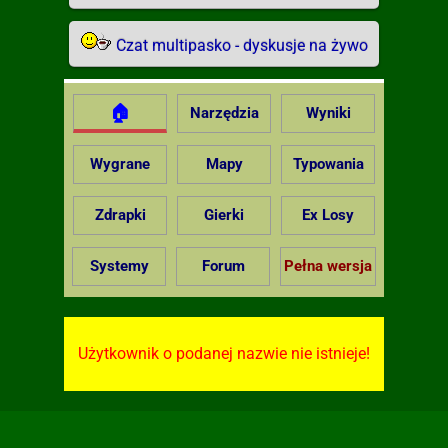
Czat multipasko - dyskusje na żywo
🏠
Narzędzia
Wyniki
Wygrane
Mapy
Typowania
Zdrapki
Gierki
Ex Losy
Systemy
Forum
Pełna wersja
Użytkownik o podanej nazwie nie istnieje!