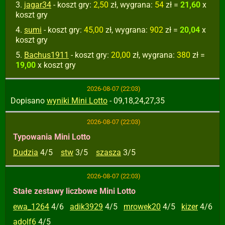
jagar34
- koszt gry:
2,50
zł, wygrana:
54
zł =
21,60
x
koszt gry
sumi
- koszt gry:
45,00
zł, wygrana:
902
zł =
20,04
x
koszt gry
Bachus1911
- koszt gry:
20,00
zł, wygrana:
380
zł =
19,00
x koszt gry
2026-08-07 (22:03)
Dopisano
wyniki Mini Lotto
- 09,18,24,27,35
2026-08-07 (22:03)
Typowania Mini Lotto
Dudzia
4/5
stw
3/5
szasza
3/5
2026-08-07 (22:03)
Stałe zestawy liczbowe Mini Lotto
ewa_1264
4/6
adik3929
4/5
mrowek20
4/5
kizer
4/6
adolf6
4/5