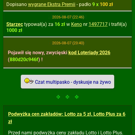
Dopisano
wygrane Ekstra Premii
- padło
9 x
100 zł
2026-08-07 (22:46)
Starzec
typował(a) za
16 zł
w
Keno
nr
1497717
i trafił(a)
1000 zł
2026-08-07 (23:40)
Pojawił się nowy, zwycięski
kod Loteriady 2026
(
880d20c946f
) !
Czat multipasko - dyskusje na żywo
Podwyżka cen zakładów: Lotto za 5 zł, Lotto Plus za 6
zł
Przed nami podwyżka ceny zakładu Lotto i Lotto Plus.