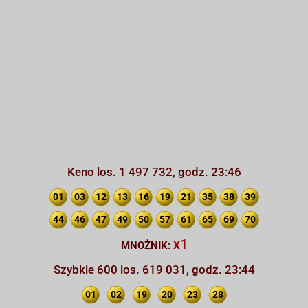
Keno los. 1 497 732, godz. 23:46
01
03
12
13
16
19
21
35
38
39
44
46
47
49
50
57
61
65
69
70
x1
MNOŻNIK:
Szybkie 600 los. 619 031, godz. 23:44
01
02
19
20
23
28