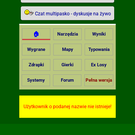
Czat multipasko - dyskusje na żywo
🏠
Narzędzia
Wyniki
Wygrane
Mapy
Typowania
Zdrapki
Gierki
Ex Losy
Systemy
Forum
Pełna wersja
Użytkownik o podanej nazwie nie istnieje!