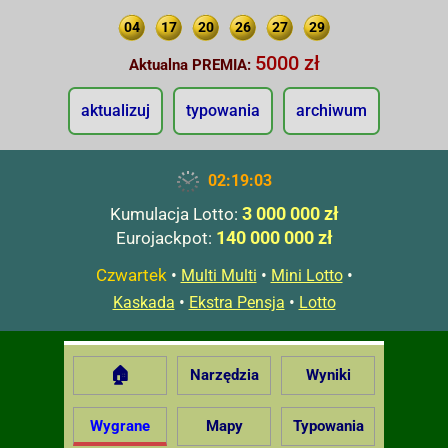
04
17
20
26
27
29
5000 zł
Aktualna PREMIA:
aktualizuj
typowania
archiwum
02:19:03
3 000 000 zł
Kumulacja Lotto:
140 000 000 zł
Eurojackpot:
Czwartek
•
•
•
Multi Multi
Mini Lotto
•
•
Kaskada
Ekstra Pensja
Lotto
🏠
Narzędzia
Wyniki
Wygrane
Mapy
Typowania