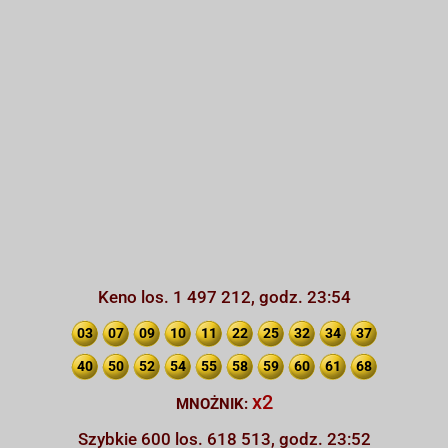
Keno los. 1 497 212, godz. 23:54
03
07
09
10
11
22
25
32
34
37
40
50
52
54
55
58
59
60
61
68
x2
MNOŻNIK:
Szybkie 600 los. 618 513, godz. 23:52