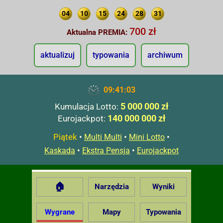
04
10
15
24
28
31
700 zł
Aktualna PREMIA:
aktualizuj
typowania
archiwum
09:41:03
5 000 000 zł
Kumulacja Lotto:
140 000 000 zł
Eurojackpot:
Piątek
•
•
•
Multi Multi
Mini Lotto
•
•
Kaskada
Ekstra Pensja
Eurojackpot
🏠
Narzędzia
Wyniki
Wygrane
Mapy
Typowania