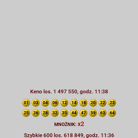
Keno los. 1 497 550, godz. 11:38
01
03
04
06
12
14
18
20
22
23
25
26
28
32
35
44
47
59
63
64
x2
MNOŻNIK:
Szybkie 600 los. 618 849, godz. 11:36