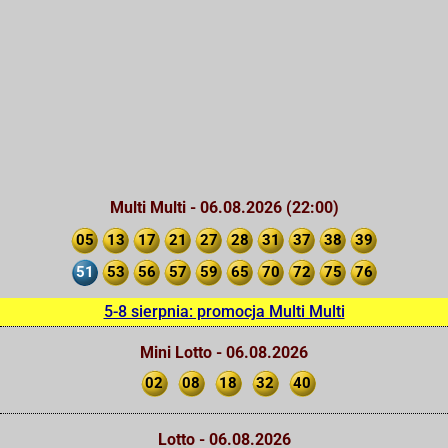
Multi Multi - 06.08.2026 (22:00)
05
13
17
21
27
28
31
37
38
39
51
53
56
57
59
65
70
72
75
76
5-8 sierpnia: promocja Multi Multi
Mini Lotto - 06.08.2026
02
08
18
32
40
Lotto - 06.08.2026