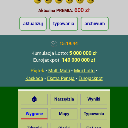
600 zł
Aktualna PREMIA:
aktualizuj
typowania
archiwum
15:19:44
5 000 000 zł
Kumulacja Lotto:
140 000 000 zł
Eurojackpot:
Piątek
•
•
•
Multi Multi
Mini Lotto
•
•
Kaskada
Ekstra Pensja
Eurojackpot
🏠
Narzędzia
Wyniki
Wygrane
Mapy
Typowania