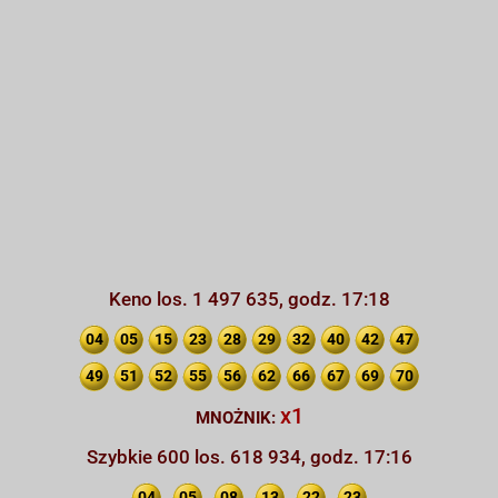
Keno los. 1 497 635, godz. 17:18
04
05
15
23
28
29
32
40
42
47
49
51
52
55
56
62
66
67
69
70
x1
MNOŻNIK:
Szybkie 600 los. 618 934, godz. 17:16
04
05
08
13
22
23