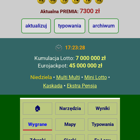
7300 zł
Aktualna PREMIA:
aktualizuj
typowania
archiwum
17:23:28
7 000 000 zł
Kumulacja Lotto:
45 000 000 zł
Eurojackpot:
Niedziela
•
•
•
Multi Multi
Mini Lotto
•
Kaskada
Ekstra Pensja
🏠
Narzędzia
Wyniki
Wygrane
Mapy
Typowania