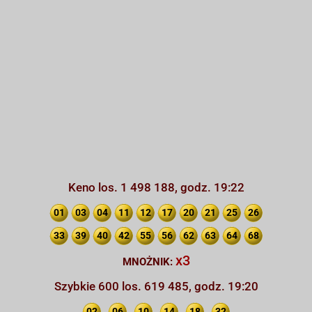
Keno los. 1 498 188, godz. 19:22
01
03
04
11
12
17
20
21
25
26
33
39
40
42
55
56
62
63
64
68
x3
MNOŻNIK:
Szybkie 600 los. 619 485, godz. 19:20
02
06
10
14
18
32