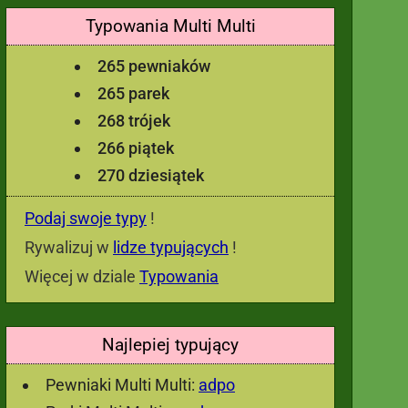
Typowania Multi Multi
265 pewniaków
265 parek
268 trójek
266 piątek
270 dziesiątek
Podaj swoje typy
!
Rywalizuj w
lidze typujących
!
Więcej w dziale
Typowania
Najlepiej typujący
Pewniaki Multi Multi:
adpo