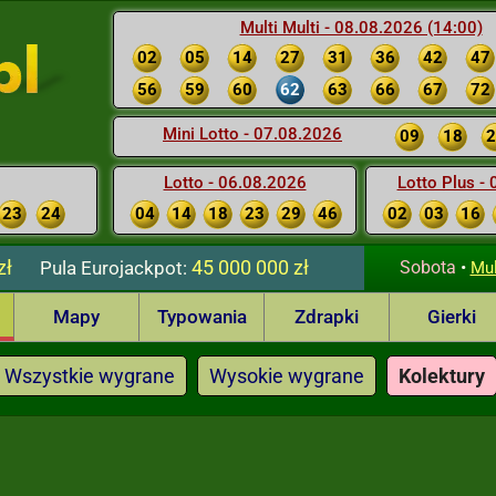
Multi Multi - 08.08.2026 (14:00)
02
05
14
27
31
36
42
47
56
59
60
62
63
66
67
72
Mini Lotto - 07.08.2026
09
18
2
Lotto - 06.08.2026
Lotto Plus -
23
24
04
14
18
23
29
46
02
03
16
zł
45 000 000 zł
Pula
Eurojackpot:
Sobota
•
Mul
Mapy
Typowania
Zdrapki
Gierki
Wszystkie wygrane
Wysokie wygrane
Kolektury