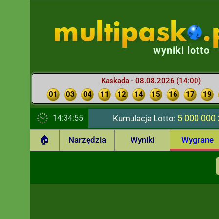
wyniki lotto
Kaskada - 08.08.2026 (14:00)
01
03
04
11
12
14
15
16
17
19
5 000 000 
14:34:56
Kumulacja Lotto:
🏠
Narzędzia
Wyniki
Wygrane