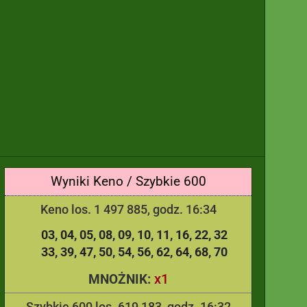
Wyniki Keno / Szybkie 600
Keno los. 1 497 885, godz. 16:34
03
04
05
08
09
10
11
16
22
32
33
39
47
50
54
56
62
64
68
70
x1
MNOŻNIK:
Szybkie 600 los. 619 183, godz. 16:32