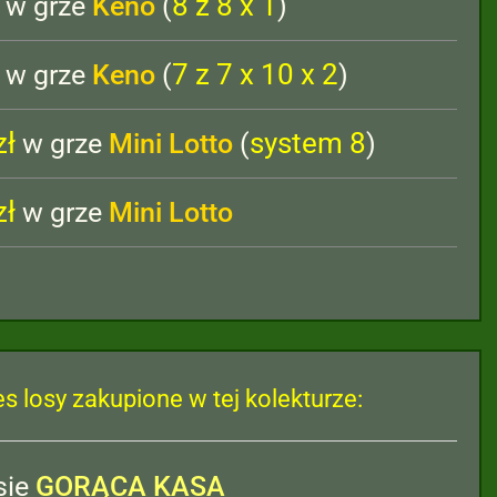
8 z 8 x 1
w grze
Keno
(
)
7 z 7 x 10 x 2
w grze
Keno
(
)
zł
system 8
w grze
Mini Lotto
(
)
zł
w grze
Mini Lotto
es losy zakupione w tej kolekturze:
sie
GORĄCA KASA