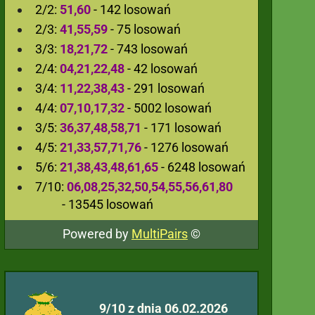
2/2:
51,60
- 142 losowań
2/3:
41,55,59
- 75 losowań
3/3:
18,21,72
- 743 losowań
2/4:
04,21,22,48
- 42 losowań
3/4:
11,22,38,43
- 291 losowań
4/4:
07,10,17,32
- 5002 losowań
3/5:
36,37,48,58,71
- 171 losowań
4/5:
21,33,57,71,76
- 1276 losowań
5/6:
21,38,43,48,61,65
- 6248 losowań
7/10:
06,08,25,32,50,54,55,56,61,80
- 13545 losowań
Powered by
MultiPairs
©
9/10 z dnia 06.02.2026