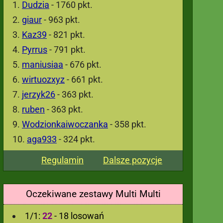
Dudzia
- 1760 pkt.
giaur
- 963 pkt.
Kaz39
- 821 pkt.
Pyrrus
- 791 pkt.
maniusiaa
- 676 pkt.
wirtuozxyz
- 661 pkt.
jerzyk26
- 363 pkt.
ruben
- 363 pkt.
Wodzionkaiwoczanka
- 358 pkt.
aga933
- 324 pkt.
Regulamin
Dalsze pozycje
Oczekiwane zestawy Multi Multi
1/1:
22
- 18 losowań