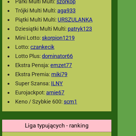
Parki Multi Multi:
szorkop
Trójki Multi Multi:
aga933
Piątki Multi Multi:
URSZULANKA
Dziesiątki Multi Multi:
patryk123
Mini Lotto:
skorpion1219
Lotto:
czankecik
Lotto Plus:
dominator66
Ekstra Pensja:
emzet77
Ekstra Premia:
miki79
Super Szansa:
ILNY
Eurojackpot:
arnie67
Keno / Szybkie 600:
scm1
Liga typujących - ranking