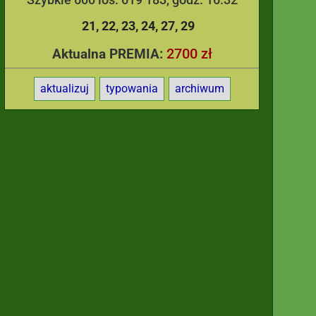
21
22
23
24
27
29
2700 zł
Aktualna PREMIA:
aktualizuj
typowania
archiwum