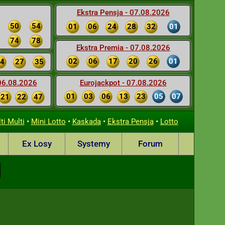
Ekstra Pensja - 07.08.2026
50
54
01
06
24
28
32
01
74
78
Ekstra Premia - 07.08.2026
02
06
17
20
26
01
4
27
35
 06.08.2026
Eurojackpot - 07.08.2026
01
03
06
13
23
05
07
21
22
47
•
•
•
•
ti Multi
Mini Lotto
Kaskada
Ekstra Pensja
Lotto
Ex Losy
Systemy
Forum