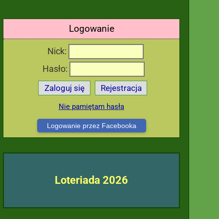
Logowanie
Nick:
Hasło:
Zaloguj się
Rejestracja
Nie pamiętam hasła
Logowanie przez Facebooka
Loteriada 2026