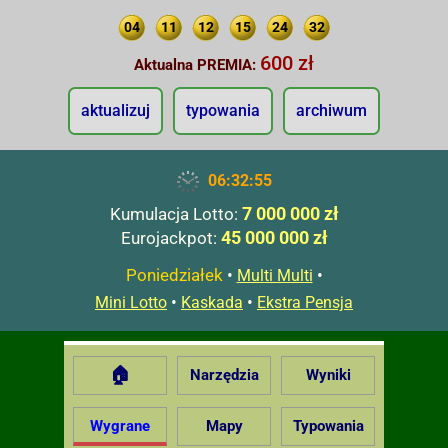
04
11
12
15
24
32
600 zł
Aktualna PREMIA:
aktualizuj
typowania
archiwum
06:32:55
7 000 000 zł
Kumulacja Lotto:
45 000 000 zł
Eurojackpot:
Poniedziałek
•
•
Multi Multi
•
•
Mini Lotto
Kaskada
Ekstra Pensja
🏠
Narzędzia
Wyniki
Wygrane
Mapy
Typowania