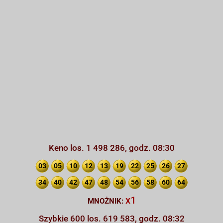
Keno los. 1 498 286, godz. 08:30
03
05
10
12
13
19
22
25
26
27
34
40
42
47
48
54
56
58
60
64
x1
MNOŻNIK:
Szybkie 600 los. 619 583, godz. 08:32