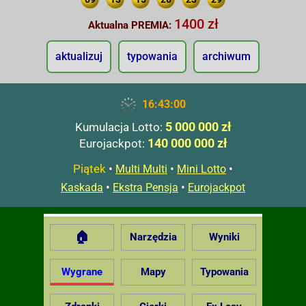
1400 zł
Aktualna PREMIA:
aktualizuj
typowania
archiwum
16:43:00
5 000 000 zł
Kumulacja Lotto:
140 000 000 zł
Eurojackpot:
Piątek
•
•
•
Multi Multi
Mini Lotto
•
•
Kaskada
Ekstra Pensja
Eurojackpot
🏠
Narzędzia
Wyniki
Wygrane
Mapy
Typowania