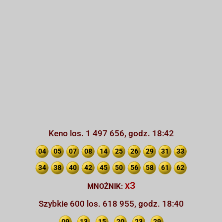
Keno los. 1 497 656, godz. 18:42
04
05
07
08
14
25
26
29
31
33
34
38
40
42
45
50
56
58
61
62
x3
MNOŻNIK:
Szybkie 600 los. 618 955, godz. 18:40
09
13
15
20
23
29