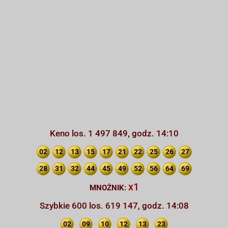
Keno los. 1 497 849, godz. 14:10
02
12
13
15
17
21
22
25
26
27
28
31
32
44
45
49
52
56
64
69
x1
MNOŻNIK:
Szybkie 600 los. 619 147, godz. 14:08
02
09
10
12
13
23