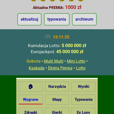
1000 zł
Aktualna PREMIA:
aktualizuj
typowania
archiwum
12:11:25
5 000 000 zł
Kumulacja Lotto:
45 000 000 zł
Eurojackpot:
Sobota
•
•
•
Multi Multi
Mini Lotto
•
•
Kaskada
Ekstra Pensja
Lotto
🏠
Narzędzia
Wyniki
Wygrane
Mapy
Typowania
Zdrapki
Gierki
Ex Losy