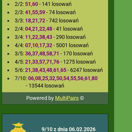
2/2:
51,60
- 141 losowań
2/3:
41,55,59
- 74 losowań
3/3:
18,21,72
- 742 losowań
2/4:
04,21,22,48
- 41 losowań
3/4:
11,22,38,43
- 290 losowań
4/4:
07,10,17,32
- 5001 losowań
3/5:
36,37,48,58,71
- 170 losowań
4/5:
21,33,57,71,76
- 1275 losowań
5/6:
21,38,43,48,61,65
- 6247 losowań
7/10:
06,08,25,32,50,54,55,56,61,80
- 13544 losowań
Powered by
MultiPairs
©
9/10 z dnia 06.02.2026