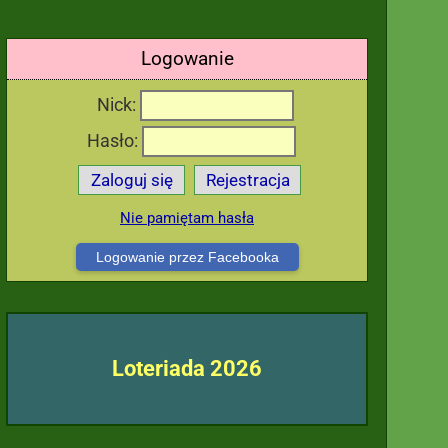
Logowanie
Nick:
Hasło:
Zaloguj się
Rejestracja
Nie pamiętam hasła
Logowanie przez Facebooka
Loteriada 2026