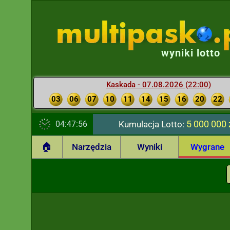
wyniki lotto
Kaskada - 07.08.2026 (22:00)
03
06
07
10
11
14
15
16
20
22
5 000 000 
04:47:57
Kumulacja Lotto:
🏠
Narzędzia
Wyniki
Wygrane