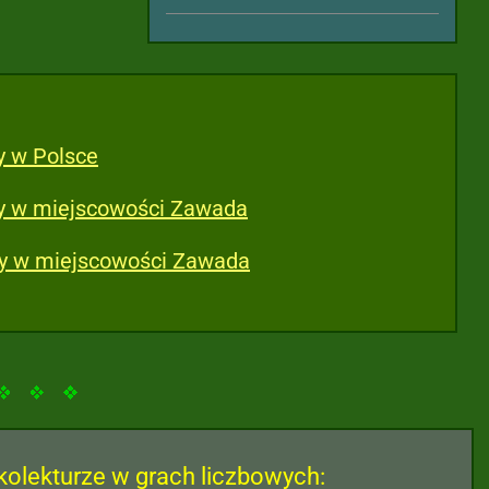
y w Polsce
ry w miejscowości Zawada
ry w miejscowości Zawada
kolekturze w grach liczbowych: