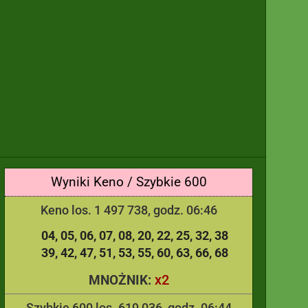
Wyniki Keno / Szybkie 600
Keno los. 1 497 738, godz. 06:46
04
05
06
07
08
20
22
25
32
38
39
42
47
51
53
55
60
63
66
68
x2
MNOŻNIK:
Szybkie 600 los. 619 036, godz. 06:44