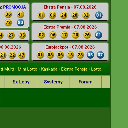
a:
PROMOCJA
Ekstra Pensja - 07.08.2026
36
41
01
06
24
28
32
01
73
80
Ekstra Premia - 07.08.2026
02
06
17
20
26
01
4
27
35
 06.08.2026
Eurojackpot - 07.08.2026
01
03
06
13
23
05
07
21
22
47
•
•
•
•
ti Multi
Mini Lotto
Kaskada
Ekstra Pensja
Lotto
Ex Losy
Systemy
Forum