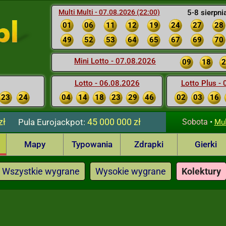
Multi Multi - 07.08.2026 (22:00)
5-8 sierpni
01
06
11
12
19
24
27
28
49
52
53
64
65
67
69
70
Mini Lotto - 07.08.2026
09
18
2
Lotto - 06.08.2026
Lotto Plus -
23
24
04
14
18
23
29
46
02
03
16
zł
45 000 000 zł
Pula
Eurojackpot:
Sobota
•
Mul
Mapy
Typowania
Zdrapki
Gierki
Wszystkie wygrane
Wysokie wygrane
Kolektury