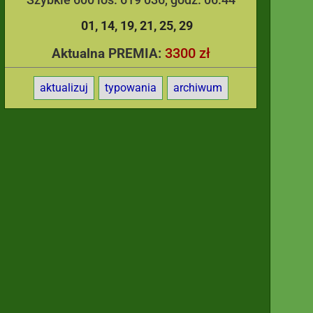
01
14
19
21
25
29
3300 zł
Aktualna PREMIA:
aktualizuj
typowania
archiwum