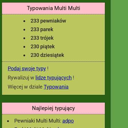
Typowania Multi Multi
233 pewniaków
233 parek
233 trójek
230 piątek
230 dziesiątek
Podaj swoje typy
!
Rywalizuj w
lidze typujących
!
Więcej w dziale
Typowania
Najlepiej typujący
Pewniaki Multi Multi:
adpo