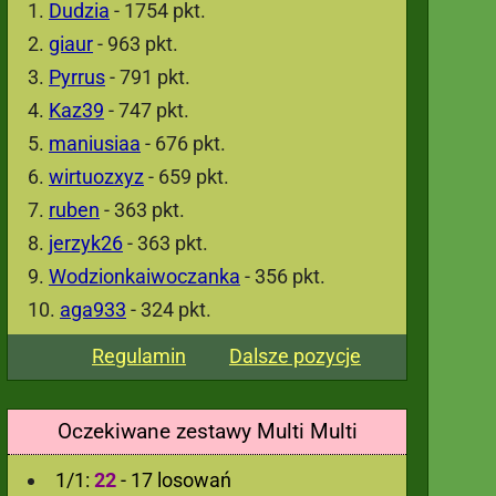
Dudzia
- 1754 pkt.
giaur
- 963 pkt.
Pyrrus
- 791 pkt.
Kaz39
- 747 pkt.
maniusiaa
- 676 pkt.
wirtuozxyz
- 659 pkt.
ruben
- 363 pkt.
jerzyk26
- 363 pkt.
Wodzionkaiwoczanka
- 356 pkt.
aga933
- 324 pkt.
Regulamin
Dalsze pozycje
Oczekiwane zestawy Multi Multi
1/1:
22
- 17 losowań