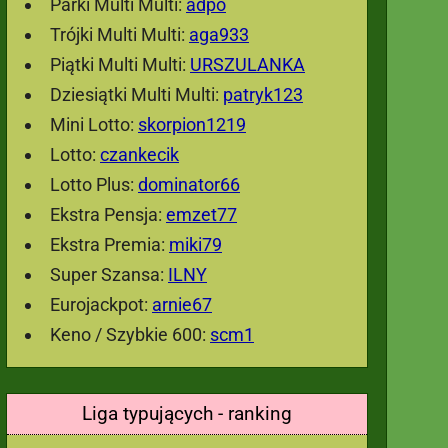
Parki Multi Multi:
adpo
Trójki Multi Multi:
aga933
Piątki Multi Multi:
URSZULANKA
Dziesiątki Multi Multi:
patryk123
Mini Lotto:
skorpion1219
Lotto:
czankecik
Lotto Plus:
dominator66
Ekstra Pensja:
emzet77
Ekstra Premia:
miki79
Super Szansa:
ILNY
Eurojackpot:
arnie67
Keno / Szybkie 600:
scm1
Liga typujących - ranking