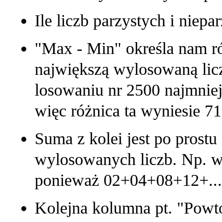
Ile liczb parzystych i niep
"Max - Min" określa nam ró
największą wylosowaną li
losowaniu nr 2500 najmniejs
więc różnica ta wyniesie 71
Suma z kolei jest po pros
wylosowanych liczb. Np. w
ponieważ 02+04+08+12+..
Kolejna kolumna pt. "Powtór