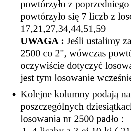
powtórzyło z poprzedniego
powtórzyło się 7 liczb z lo
17,21,27,34,44,51,59
UWAGA :
Jeśli ustalimy 
2500 co 2", wówczas powtó
oczywiście dotyczyć losow
jest tym losowanie wcześni
Kolejne kolumny podają na
poszczególnych dziesiątka
losowania nr 2500 padło :
4 liczby z 3-ej 10-ki ( 2