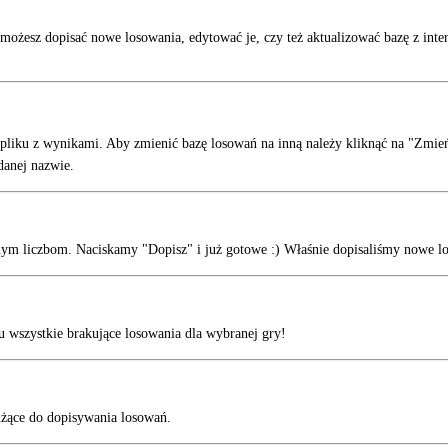
 możesz dopisać nowe losowania, edytować je, czy też aktualizować bazę z inter
ku z wynikami. Aby zmienić bazę losowań na inną należy kliknąć na "Zmień"
odanej nazwie.
ym liczbom. Naciskamy "Dopisz" i już gotowe :) Właśnie dopisaliśmy nowe l
u wszystkie brakujące losowania dla wybranej gry!
użące do dopisywania losowań.