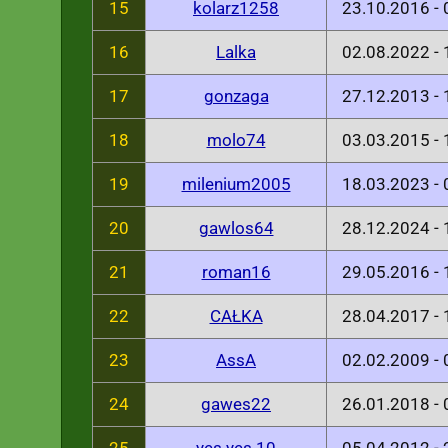
15
kolarz1258
23.10.2016 -
16
Lalka
02.08.2022 -
17
gonzaga
27.12.2013 -
18
molo74
03.03.2015 -
19
milenium2005
18.03.2023 -
20
gawlos64
28.12.2024 -
21
roman16
29.05.2016 -
22
CAŁKA
28.04.2017 -
23
AssA
02.02.2009 -
24
gawes22
26.01.2018 -