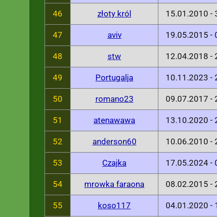
46
złoty król
15.01.2010 -
47
aviv
19.05.2015 -
48
stw
12.04.2018 -
49
Portugalja
10.11.2023 -
50
romano23
09.07.2017 -
51
atenawawa
13.10.2020 -
52
anderson60
10.06.2010 -
53
Czajka
17.05.2024 -
54
mrowka faraona
08.02.2015 -
55
koso117
04.01.2020 -