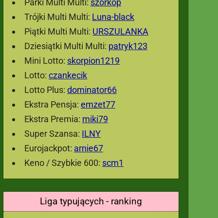
Parki Multi Multi:
szorkop
Trójki Multi Multi:
Luna-black
Piątki Multi Multi:
URSZULANKA
Dziesiątki Multi Multi:
patryk123
Mini Lotto:
skorpion1219
Lotto:
czankecik
Lotto Plus:
dominator66
Ekstra Pensja:
emzet77
Ekstra Premia:
miki79
Super Szansa:
ILNY
Eurojackpot:
arnie67
Keno / Szybkie 600:
scm1
Liga typujących - ranking