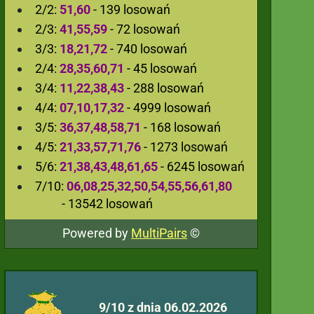
2/2:
51,60
- 139 losowań
2/3:
41,55,59
- 72 losowań
3/3:
18,21,72
- 740 losowań
2/4:
28,35,60,71
- 45 losowań
3/4:
11,22,38,43
- 288 losowań
4/4:
07,10,17,32
- 4999 losowań
3/5:
36,37,48,58,71
- 168 losowań
4/5:
21,33,57,71,76
- 1273 losowań
5/6:
21,38,43,48,61,65
- 6245 losowań
7/10:
06,08,25,32,50,54,55,56,61,80
- 13542 losowań
Powered by
MultiPairs
©
9/10 z dnia 06.02.2026