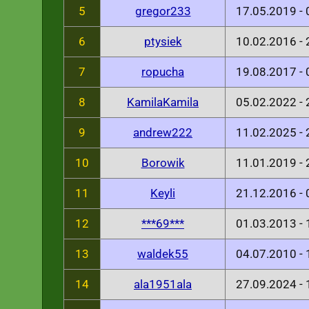
5
gregor233
17.05.2019 -
6
ptysiek
10.02.2016 -
7
ropucha
19.08.2017 -
8
KamilaKamila
05.02.2022 -
9
andrew222
11.02.2025 -
10
Borowik
11.01.2019 -
11
Keyli
21.12.2016 -
12
***69***
01.03.2013 -
13
waldek55
04.07.2010 -
14
ala1951ala
27.09.2024 -