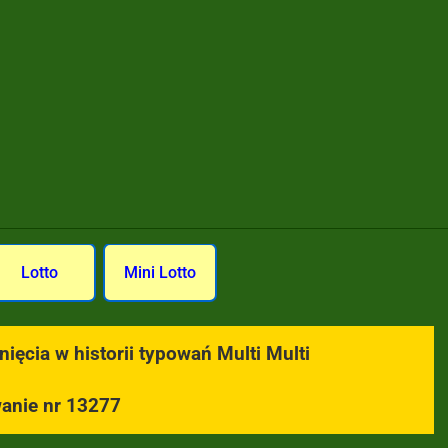
Lotto
Mini Lotto
ięcia w historii typowań Multi Multi
anie nr 13277