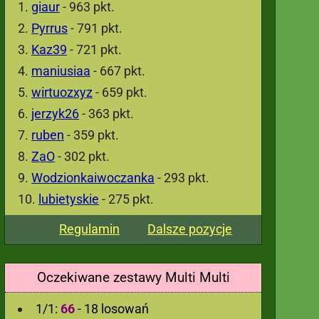
giaur
- 963 pkt.
Pyrrus
- 791 pkt.
Kaz39
- 721 pkt.
maniusiaa
- 667 pkt.
wirtuozxyz
- 659 pkt.
jerzyk26
- 363 pkt.
ruben
- 359 pkt.
ZaO
- 302 pkt.
Wodzionkaiwoczanka
- 293 pkt.
lubietyskie
- 275 pkt.
Regulamin
Dalsze pozycje
Oczekiwane zestawy Multi Multi
1/1:
66
- 18 losowań