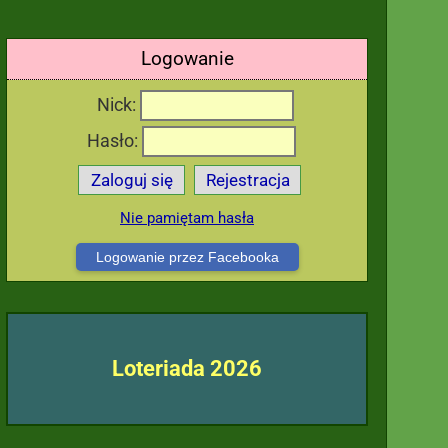
Logowanie
Nick:
Hasło:
Zaloguj się
Rejestracja
Nie pamiętam hasła
Logowanie przez Facebooka
Loteriada 2026