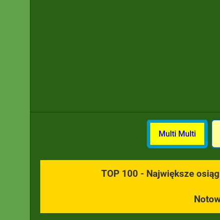
Multi Multi
TOP 100 - Największe osiągn
Notow