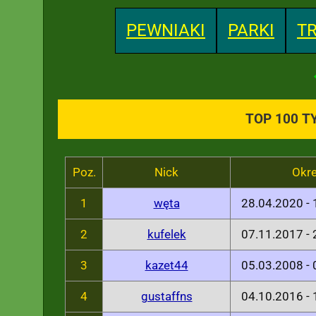
PEWNIAKI
PARKI
TR
TOP 100 T
Poz.
Nick
Okr
1
węta
28.04.2020 -
2
kufelek
07.11.2017 -
3
kazet44
05.03.2008 -
4
gustaffns
04.10.2016 -