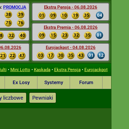
a:
PROMOCJA
Ekstra Pensja - 06.08.2026
38
39
01
09
10
19
35
04
75
76
Ekstra Premia - 06.08.2026
09
15
23
32
35
01
8
32
40
 06.08.2026
Eurojackpot - 04.08.2026
03
17
30
35
43
01
12
21
22
47
•
•
•
•
ulti
Mini Lotto
Kaskada
Ekstra Pensja
Eurojackpot
Ex Losy
Systemy
Forum
y liczbowe
Pewniaki