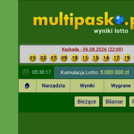
wyniki lotto
Kaskada - 06.08.2026 (22:00)
01
02
07
09
10
11
13
14
17
19
5 000 000 zł
05:30:18
Kumulacja Lotto:
🏠
Narzędzia
Wyniki
Wygrane
Bieżące
Bilanse