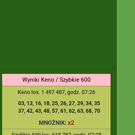
Wyniki Keno / Szybkie 600
Keno los. 1 497 487, godz. 07:26
03
13
16
18
25
26
27
29
34
35
37
42
43
48
57
61
62
63
68
70
x2
MNOŻNIK:
Szybkie 600 los. 618 787, godz. 07:28