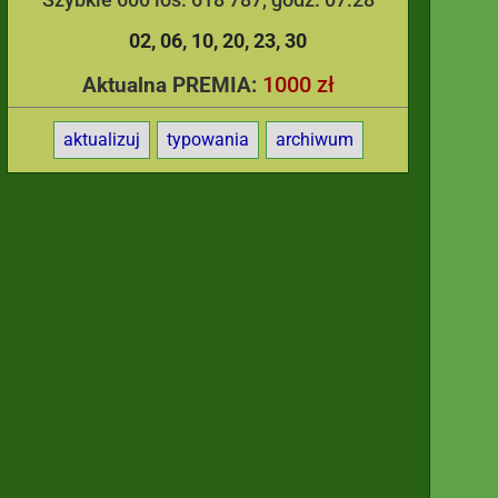
02
06
10
20
23
30
1000 zł
Aktualna PREMIA:
aktualizuj
typowania
archiwum