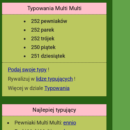
Typowania Multi Multi
252 pewniaków
252 parek
252 trójek
250 piątek
251 dziesiątek
Podaj swoje typy
!
Rywalizuj w
lidze typujących
!
Więcej w dziale
Typowania
Najlepiej typujący
Pewniaki Multi Multi:
ennio