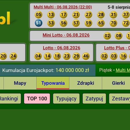
Multi Multi - 06.08.2026 (22:00)
5-8 sierpni
05
13
17
21
27
28
31
37
51
53
56
57
59
65
70
72
Mini Lotto - 06.08.2026
02
08
1
Lotto - 06.08.2026
Lotto Plus -
20
24
04
14
18
23
29
46
02
03
16
140 000 000 zł
Kumulacja
Eurojackpot:
Piątek
•
Multi M
Mapy
Typowania
Zdrapki
Gierki
Rankingi
TOP 100
Typujący
Zatypuj
Zestaw