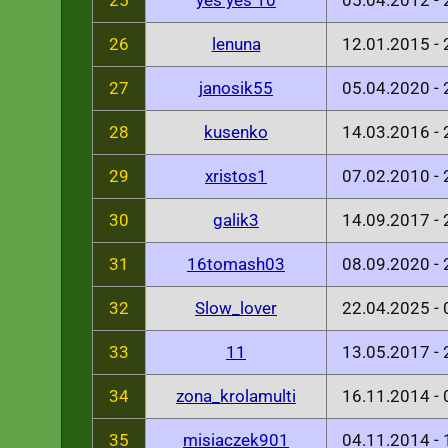
25
yes yes 10
05.04.2012 -
26
lenuna
12.01.2015 -
27
janosik55
05.04.2020 -
28
kusenko
14.03.2016 -
29
xristos1
07.02.2010 -
30
galik3
14.09.2017 -
31
16tomash03
08.09.2020 -
32
Slow_lover
22.04.2025 -
33
11
13.05.2017 -
34
zona_krolamulti
16.11.2014 -
35
misiaczek901
04.11.2014 -