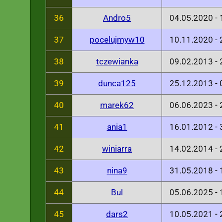
36
Andro5
04.05.2020 -
37
pocelujmyw10
10.11.2020 -
38
tczewianka
09.02.2013 -
39
dunca125
25.12.2013 -
40
marek62
06.06.2023 -
41
ania1
16.01.2012 -
42
winiarra
14.02.2014 -
43
nina9
31.05.2018 -
44
Bul
05.06.2025 -
45
dars2
10.05.2021 -