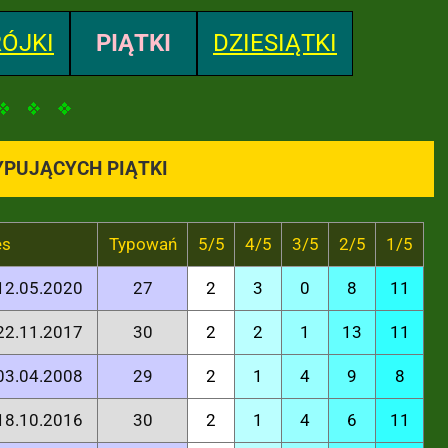
ÓJKI
PIĄTKI
DZIESIĄTKI
YPUJĄCYCH PIĄTKI
es
Typowań
5/5
4/5
3/5
2/5
1/5
 12.05.2020
27
2
3
0
8
11
 22.11.2017
30
2
2
1
13
11
 03.04.2008
29
2
1
4
9
8
 18.10.2016
30
2
1
4
6
11