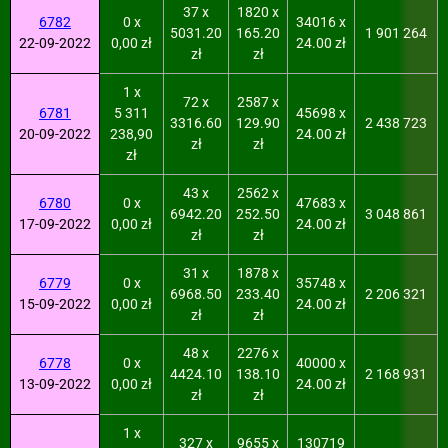
37 x
1820 x
6782
0 x
34016 x
5031.20
165.20
1 901 264
22-09-2022
0,00 zł
24.00 zł
zł
zł
1 x
72 x
2587 x
6781
5 311
45698 x
3316.60
129.90
2 438 723
20-09-2022
238,90
24.00 zł
zł
zł
zł
43 x
2562 x
6780
0 x
47683 x
6942.20
252.50
3 048 861
17-09-2022
0,00 zł
24.00 zł
zł
zł
31 x
1878 x
6779
0 x
35748 x
6968.50
233.40
2 206 321
15-09-2022
0,00 zł
24.00 zł
zł
zł
48 x
2276 x
6778
0 x
40000 x
4424.10
138.10
2 168 931
13-09-2022
0,00 zł
24.00 zł
zł
zł
1 x
327 x
9655 x
130719