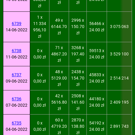
zł
zł
zł
1 x
49 x
2996 x
6739
11 334
56466 x
6144.70
150.70
3 075 063
14-06-2022
956,10
24.00 zł
zł
zł
zł
71 x
3268 x
6738
0 x
59513 x
4867.20
197.40
3 529 100
11-06-2022
0,00 zł
24.00 zł
zł
zł
48 x
2438 x
6737
0 x
45833 x
5129.00
154.70
2 514 214
09-06-2022
0,00 zł
24.00 zł
zł
zł
42 x
2508 x
6736
0 x
44180 x
5616.80
141.60
2 409 195
07-06-2022
0,00 zł
24.00 zł
zł
zł
60 x
2870 x
6735
0 x
54192 x
4719.20
138.80
2 891 743
04-06-2022
0,00 zł
24.00 zł
zł
zł