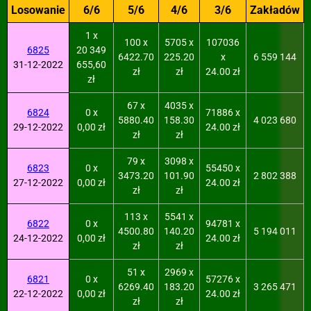
Losowanie
6/6
5/6
4/6
3/6
Zakładów
1 x
100 x
5705 x
107036
6825
20 349
6422.70
225.20
x
6 559 144
31-12-2022
655,60
zł
zł
24.00 zł
zł
67 x
4035 x
6824
0 x
71886 x
5880.40
158.30
4 023 680
29-12-2022
0,00 zł
24.00 zł
zł
zł
79 x
3098 x
6823
0 x
55450 x
3473.20
101.90
2 802 388
27-12-2022
0,00 zł
24.00 zł
zł
zł
113 x
5541 x
6822
0 x
94781 x
4500.80
140.20
5 194 011
24-12-2022
0,00 zł
24.00 zł
zł
zł
51 x
2969 x
6821
0 x
57276 x
6269.40
183.20
3 265 471
22-12-2022
0,00 zł
24.00 zł
zł
zł