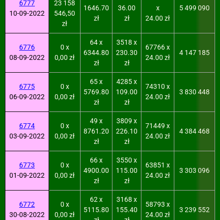
6777
23 158
1646.70
36.00
x
5 499 090
10-09-2022
546,50
zł
zł
24.00 zł
zł
64 x
3518 x
6776
0 x
67766 x
6344.80
230.30
4 147 185
08-09-2022
0,00 zł
24.00 zł
zł
zł
65 x
4285 x
6775
0 x
74310 x
5769.80
109.00
3 830 448
06-09-2022
0,00 zł
24.00 zł
zł
zł
49 x
3809 x
6774
0 x
71449 x
8761.20
226.10
4 384 468
03-09-2022
0,00 zł
24.00 zł
zł
zł
66 x
3550 x
6773
0 x
63851 x
4900.00
115.00
3 303 096
01-09-2022
0,00 zł
24.00 zł
zł
zł
62 x
3168 x
6772
0 x
58793 x
5115.80
155.40
3 239 552
30-08-2022
0,00 zł
24.00 zł