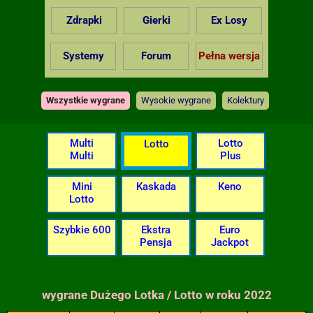
Zdrapki
Gierki
Ex Losy
Systemy
Forum
Pełna wersja
Wszystkie wygrane
Wysokie wygrane
Kolektury
Multi
Lotto
Lotto
Multi
Plus
Mini
Kaskada
Keno
Lotto
Szybkie 600
Ekstra
Euro
Pensja
Jackpot
wygrane Dużego Lotka / Lotto w roku 2022