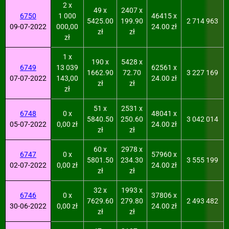
2 x
49 x
2407 x
6750
1 000
46415 x
5425.00
199.90
2 714 963
09-07-2022
000,00
24.00 zł
zł
zł
zł
1 x
190 x
5428 x
6749
13 039
62561 x
1662.90
72.70
3 227 169
07-07-2022
143,00
24.00 zł
zł
zł
zł
51 x
2531 x
6748
0 x
48041 x
5840.50
250.60
3 042 014
05-07-2022
0,00 zł
24.00 zł
zł
zł
60 x
2978 x
6747
0 x
57960 x
5801.50
234.30
3 555 199
02-07-2022
0,00 zł
24.00 zł
zł
zł
32 x
1993 x
6746
0 x
37806 x
7629.60
279.80
2 493 482
30-06-2022
0,00 zł
24.00 zł
zł
zł