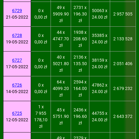
49 x
2731 x
6729
0 x
50063 x
5909.90
196.30
2 957 505
21-05-2022
0,00 zł
24.00 zł
zł
zł
44 x
1938 x
6728
0 x
35385 x
4747.70
208.60
2 133 528
19-05-2022
0,00 zł
24.00 zł
zł
zł
40 x
2136 x
6727
0 x
38159 x
5021.80
135.50
2 051 406
17-05-2022
0,00 zł
24.00 zł
zł
zł
64 x
2594 x
6726
0 x
47862 x
4099.20
164.00
2 679 232
14-05-2022
0,00 zł
24.00 zł
zł
zł
1 x
45 x
2436 x
6725
7 955
44755 x
5751.90
196.60
2 643 372
12-05-2022
178,10
24.00 zł
zł
zł
zł
49 x
2379 x