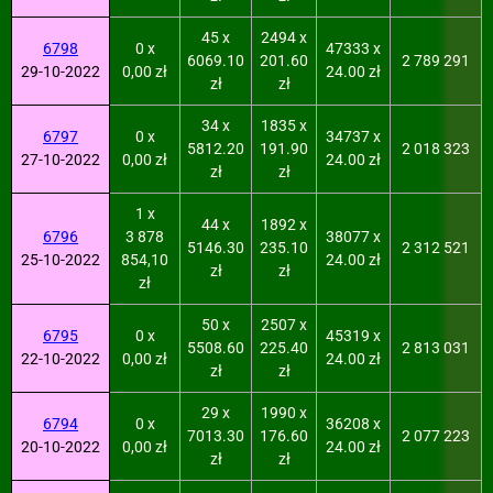
45 x
2494 x
6798
0 x
47333 x
6069.10
201.60
2 789 291
29-10-2022
0,00 zł
24.00 zł
zł
zł
34 x
1835 x
6797
0 x
34737 x
5812.20
191.90
2 018 323
27-10-2022
0,00 zł
24.00 zł
zł
zł
1 x
44 x
1892 x
6796
3 878
38077 x
5146.30
235.10
2 312 521
25-10-2022
854,10
24.00 zł
zł
zł
zł
50 x
2507 x
6795
0 x
45319 x
5508.60
225.40
2 813 031
22-10-2022
0,00 zł
24.00 zł
zł
zł
29 x
1990 x
6794
0 x
36208 x
7013.30
176.60
2 077 223
20-10-2022
0,00 zł
24.00 zł
zł
zł