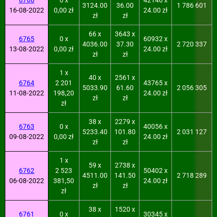
6766
0 x
42146 x
3124.00
36.00
1 786 601
16-08-2022
0,00 zł
24.00 zł
zł
zł
66 x
3643 x
6765
0 x
60932 x
4036.00
37.30
2 720 337
13-08-2022
0,00 zł
24.00 zł
zł
zł
1 x
40 x
2561 x
6764
2 201
43765 x
5033.90
61.60
2 056 305
11-08-2022
198,20
24.00 zł
zł
zł
zł
38 x
2279 x
6763
0 x
40056 x
5233.40
101.80
2 031 127
09-08-2022
0,00 zł
24.00 zł
zł
zł
1 x
59 x
2738 x
6762
2 523
50402 x
4511.00
141.50
2 718 289
06-08-2022
381,50
24.00 zł
zł
zł
zł
38 x
1520 x
6761
0 x
30345 x