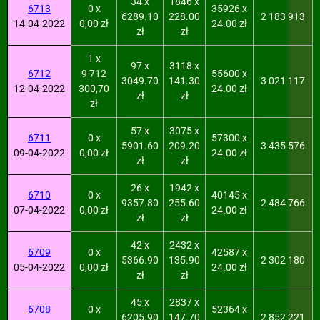
34 x
1846 x
6713
0 x
35926 x
6289.10
228.00
2 183 913
14-04-2022
0,00 zł
24.00 zł
zł
zł
1 x
97 x
3118 x
6712
9 712
55600 x
3049.70
141.30
3 021 117
12-04-2022
300,70
24.00 zł
zł
zł
zł
57 x
3075 x
6711
0 x
57300 x
5901.60
209.20
3 435 576
09-04-2022
0,00 zł
24.00 zł
zł
zł
26 x
1942 x
6710
0 x
40145 x
9357.80
255.60
2 484 766
07-04-2022
0,00 zł
24.00 zł
zł
zł
42 x
2432 x
6709
0 x
42587 x
5366.90
135.90
2 302 180
05-04-2022
0,00 zł
24.00 zł
zł
zł
45 x
2837 x
6708
0 x
52364 x
6205.90
147.70
2 852 221