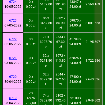
6724
0 x
43847 x
5132.00
191.90
2 568 169
10-05-2022
0,00 zł
24.00 zł
zł
zł
85 x
3802 x
6723
0 x
59870 x
3457.80
85.90
3 001 553
07-05-2022
0,00 zł
24.00 zł
zł
zł
71 x
2834 x
6722
0 x
45794 x
3027.70
67.30
2 195 307
05-05-2022
0,00 zł
24.00 zł
zł
zł
32 x
1972 x
6721
0 x
32826 x
5271.80
113.80
1 722 886
03-05-2022
0,00 zł
24.00 zł
zł
zł
32 x
2544 x
6720
0 x
47400 x
8079.30
162.60
2 640 336
30-04-2022
0,00 zł
24.00 zł
zł
zł
2 x
74 x
3102 x
6719
4 975
55100 x
3902.80
132.40
2 949 802
28-04-2022
737,60
24.00 zł