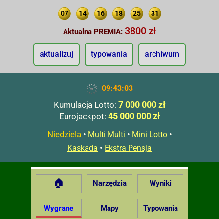
07
14
16
18
25
31
3800 zł
Aktualna PREMIA:
aktualizuj
typowania
archiwum
09:43:04
7 000 000 zł
Kumulacja Lotto:
45 000 000 zł
Eurojackpot:
Niedziela
•
•
•
Multi Multi
Mini Lotto
•
Kaskada
Ekstra Pensja
🏠
Narzędzia
Wyniki
Wygrane
Mapy
Typowania