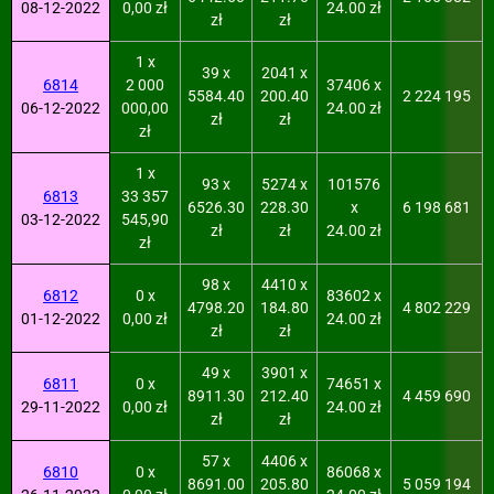
08-12-2022
0,00 zł
24.00 zł
zł
zł
1 x
39 x
2041 x
6814
2 000
37406 x
5584.40
200.40
2 224 195
06-12-2022
000,00
24.00 zł
zł
zł
zł
1 x
93 x
5274 x
101576
6813
33 357
6526.30
228.30
x
6 198 681
03-12-2022
545,90
zł
zł
24.00 zł
zł
98 x
4410 x
6812
0 x
83602 x
4798.20
184.80
4 802 229
01-12-2022
0,00 zł
24.00 zł
zł
zł
49 x
3901 x
6811
0 x
74651 x
8911.30
212.40
4 459 690
29-11-2022
0,00 zł
24.00 zł
zł
zł
57 x
4406 x
6810
0 x
86068 x
8691.00
205.80
5 059 194