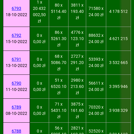
1 x
80 x
3811 x
6793
20 432
71580 x
5114.40
193.40
4 178 512
18-10-2022
002,50
24.00 zł
zł
zł
zł
86 x
4776 x
6792
0 x
88632 x
5261.30
123.10
4 621 215
15-10-2022
0,00 zł
24.00 zł
zł
zł
68 x
2727 x
6791
0 x
53393 x
5086.70
291.20
3 532 665
13-10-2022
0,00 zł
24.00 zł
zł
zł
51 x
2980 x
6790
0 x
56611 x
6520.10
213.60
3 395 946
11-10-2022
0,00 zł
24.00 zł
zł
zł
71 x
3875 x
6789
0 x
70320 x
5431.10
161.60
3 938 329
08-10-2022
0,00 zł
24.00 zł
zł
zł
56 x
2821 x
6788
0 x
52520 x