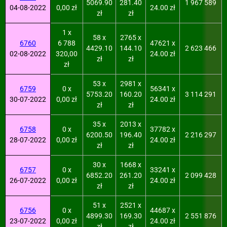
5069.90
281.40
1 967 589
04-08-2022
0,00 zł
24.00 zł
zł
zł
1 x
58 x
2765 x
6760
6 788
47621 x
4429.10
144.10
2 623 466
02-08-2022
320,00
24.00 zł
zł
zł
zł
53 x
2981 x
6759
0 x
56341 x
5753.20
160.20
3 114 291
30-07-2022
0,00 zł
24.00 zł
zł
zł
35 x
2013 x
6758
0 x
37782 x
6200.50
196.40
2 216 297
28-07-2022
0,00 zł
24.00 zł
zł
zł
30 x
1668 x
6757
0 x
33241 x
6852.20
261.20
2 099 428
26-07-2022
0,00 zł
24.00 zł
zł
zł
51 x
2521 x
6756
0 x
44687 x
4899.30
169.30
2 551 876
23-07-2022
0,00 zł
24.00 zł
zł
zł