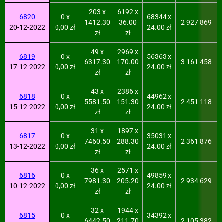
203 x
6192 x
6820
0 x
68344 x
1412.30
36.00
2 927 869
20-12-2022
0,00 zł
24.00 zł
zł
zł
49 x
2969 x
6819
0 x
56363 x
6317.30
170.00
3 161 458
17-12-2022
0,00 zł
24.00 zł
zł
zł
43 x
2386 x
6818
0 x
44962 x
5581.50
151.30
2 451 118
15-12-2022
0,00 zł
24.00 zł
zł
zł
31 x
1897 x
6817
0 x
35031 x
7460.50
288.30
2 361 876
13-12-2022
0,00 zł
24.00 zł
zł
zł
36 x
2571 x
6816
0 x
49859 x
7981.30
205.20
2 934 629
10-12-2022
0,00 zł
24.00 zł
zł
zł
32 x
1944 x
6815
0 x
34392 x
6442.50
211.70
2 105 382