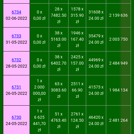
28 x
1578 x
6734
0 x
31608 x
7482.50
315.90
2 139 636
02-06-2022
0,00 zł
24.00 zł
zł
zł
38 x
1946 x
6733
0 x
35479 x
5163.00
167.40
2 003 750
31-05-2022
0,00 zł
24.00 zł
zł
zł
38 x
2425 x
6732
0 x
44969 x
6402.70
157.00
2 484 949
28-05-2022
0,00 zł
24.00 zł
zł
zł
1 x
63 x
2511 x
6731
2 000
41573 x
3083.60
66.90
1 984 134
26-05-2022
000,00
24.00 zł
zł
zł
zł
1 x
51 x
2761 x
6730
6 625
46420 x
4763.40
124.50
2 481 264
24-05-2022
441,70
24.00 zł
zł
zł
zł