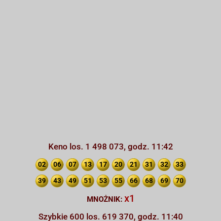
Keno los. 1 498 073, godz. 11:42
02
06
07
13
17
20
21
31
32
33
39
43
49
51
53
55
66
68
69
70
x1
MNOŻNIK:
Szybkie 600 los. 619 370, godz. 11:40