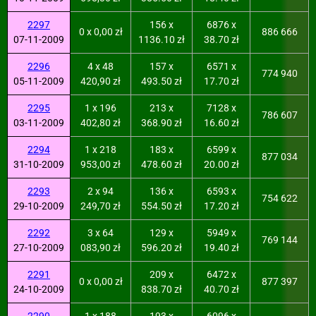
2297
156 x
6876 x
0 x 0,00 zł
886 666
07-11-2009
1136.10 zł
38.70 zł
2296
4 x 48
157 x
6571 x
774 940
05-11-2009
420,90 zł
493.50 zł
17.70 zł
2295
1 x 196
213 x
7128 x
786 607
03-11-2009
402,80 zł
368.90 zł
16.60 zł
2294
1 x 218
183 x
6599 x
877 034
31-10-2009
953,00 zł
478.60 zł
20.00 zł
2293
2 x 94
136 x
6593 x
754 622
29-10-2009
249,70 zł
554.50 zł
17.20 zł
2292
3 x 64
129 x
5949 x
769 144
27-10-2009
083,90 zł
596.20 zł
19.40 zł
2291
209 x
6472 x
0 x 0,00 zł
877 397
24-10-2009
838.70 zł
40.70 zł