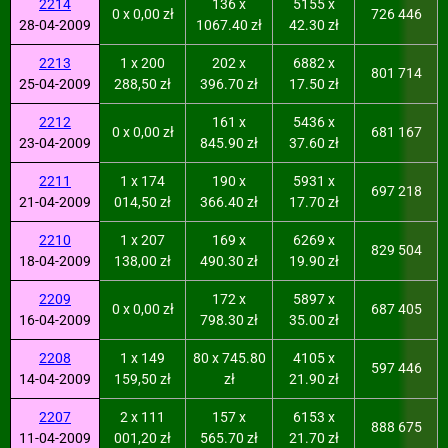
2214
136 x
5155 x
0 x 0,00 zł
726 446
28-04-2009
1067.40 zł
42.30 zł
2213
1 x 200
202 x
6882 x
801 714
25-04-2009
288,50 zł
396.70 zł
17.50 zł
2212
161 x
5436 x
0 x 0,00 zł
681 167
23-04-2009
845.90 zł
37.60 zł
2211
1 x 174
190 x
5931 x
697 218
21-04-2009
014,50 zł
366.40 zł
17.70 zł
2210
1 x 207
169 x
6269 x
829 504
18-04-2009
138,00 zł
490.30 zł
19.90 zł
2209
172 x
5897 x
0 x 0,00 zł
687 405
16-04-2009
798.30 zł
35.00 zł
2208
1 x 149
80 x 745.80
4105 x
597 446
14-04-2009
159,50 zł
zł
21.90 zł
2207
2 x 111
157 x
6153 x
888 675
11-04-2009
001,20 zł
565.70 zł
21.70 zł