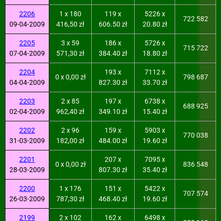
2206
1 x 180
119 x
5226 x
722 582
09-04-2009
416,50 zł
606.50 zł
20.80 zł
2205
3 x 59
186 x
5726 x
715 722
07-04-2009
571,30 zł
384.40 zł
18.80 zł
2204
193 x
7112 x
0 x 0,00 zł
798 687
04-04-2009
827.30 zł
33.70 zł
2203
2 x 85
197 x
6738 x
688 925
02-04-2009
962,40 zł
349.10 zł
15.40 zł
2202
2 x 96
159 x
5903 x
770 038
31-03-2009
182,00 zł
484.00 zł
19.60 zł
2201
207 x
7095 x
0 x 0,00 zł
836 548
28-03-2009
807.30 zł
35.40 zł
2200
1 x 176
151 x
5422 x
707 574
26-03-2009
787,30 zł
468.40 zł
19.60 zł
2199
2 x 102
162 x
6498 x