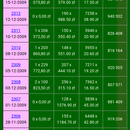
15-12-2009
073,80 zł
379.00 zł
17.30 zł
2312
190 x
7258 x
0 x 0,00 zł
940 302
12-12-2009
988.50 zł
38.90 zł
2311
1 x 206
150 x
5946 x
826 408
10-12-2009
372,50 zł
550.40 zł
20.90 zł
2310
1 x 203
148 x
5955 x
816 164
08-12-2009
860,80 zł
551.00 zł
20.60 zł
2309
1 x 229
207 x
7211 x
920 305
05-12-2009
772,80 zł
444.10 zł
19.20 zł
2308
2 x 100
256 x
7362 x
807 571
03-12-2009
823,50 zł
315.10 zł
16.50 zł
2307
128 x
5838 x
0 x 0,00 zł
881 409
01-12-2009
1376.90 zł
45.30 zł
2306
155 x
6448 x
0 x 0,00 zł
919 206
28-11-2009
1184.70 zł
42.80 zł