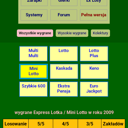
Zdrapki
Gierki
Ex Losy
Systemy
Forum
Pełna wersja
Wszystkie wygrane
Wysokie wygrane
Kolektury
Multi
Lotto
Lotto
Multi
Plus
Kaskada
Keno
Mini
Lotto
Szybkie 600
Ekstra
Euro
Pensja
Jackpot
wygrane Express Lotka / Mini Lotto w roku 2009
Losowanie
5/5
4/5
3/5
Zakładów