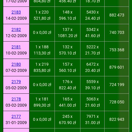
17-02-2009
804,80 zł
456.40 zł
18.70 zł
2183
1 x 220
148 x
5430 x
882 473
14-02-2009
521,80 zł
596.10 zł
24.40 zł
2182
137 x
5342 x
0 x 0,00 zł
740 703
12-02-2009
1081.20 zł
41.60 zł
2181
1 x 188
132 x
5222 x
753 368
10-02-2009
113,30 zł
570.10 zł
21.70 zł
2180
1 x 219
157 x
6472 x
879 601
07-02-2009
835,80 zł
560.10 zł
20.40 zł
2179
176 x
5559 x
0 x 0,00 zł
724 199
05-02-2009
822.40 zł
39.10 zł
2178
1 x 181
165 x
5063 x
728 050
03-02-2009
899,30 zł
441.00 zł
21.60 zł
2177
245 x
7971 x
0 x 0,00 zł
822 943
31-01-2009
670.90 zł
31.00 zł