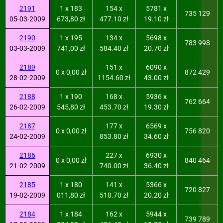
2191
1 x 183
154 x
5781 x
735 129
05-03-2009
673,80 zł
477.10 zł
19.10 zł
2190
1 x 195
134 x
5698 x
783 998
03-03-2009
741,00 zł
584.40 zł
20.70 zł
2189
151 x
6090 x
0 x 0,00 zł
872 429
28-02-2009
1154.60 zł
43.00 zł
2188
1 x 190
168 x
5936 x
762 664
26-02-2009
545,80 zł
453.70 zł
19.30 zł
2187
177 x
6569 x
0 x 0,00 zł
756 820
24-02-2009
853.80 zł
34.60 zł
2186
227 x
6930 x
0 x 0,00 zł
840 464
21-02-2009
740.00 zł
36.40 zł
2185
1 x 180
141 x
5366 x
720 827
19-02-2009
011,80 zł
510.70 zł
20.20 zł
2184
1 x 184
162 x
5944 x
739 789