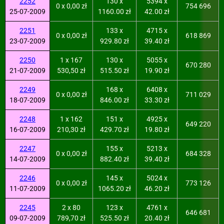
2252
130 x
5394 x
0 x 0,00 zł
754 696
25-07-2009
1160.00 zł
42.00 zł
2251
133 x
4715 x
0 x 0,00 zł
618 869
23-07-2009
929.80 zł
39.40 zł
2250
1 x 167
130 x
5055 x
670 280
21-07-2009
530,50 zł
515.50 zł
19.90 zł
2249
168 x
6408 x
0 x 0,00 zł
711 029
18-07-2009
846.00 zł
33.30 zł
2248
1 x 162
151 x
4925 x
649 220
16-07-2009
210,30 zł
429.70 zł
19.80 zł
2247
155 x
5213 x
0 x 0,00 zł
684 328
14-07-2009
882.40 zł
39.40 zł
2246
145 x
5024 x
0 x 0,00 zł
773 126
11-07-2009
1065.20 zł
46.20 zł
2245
2 x 80
123 x
4761 x
646 681
09-07-2009
789,70 zł
525.50 zł
20.40 zł