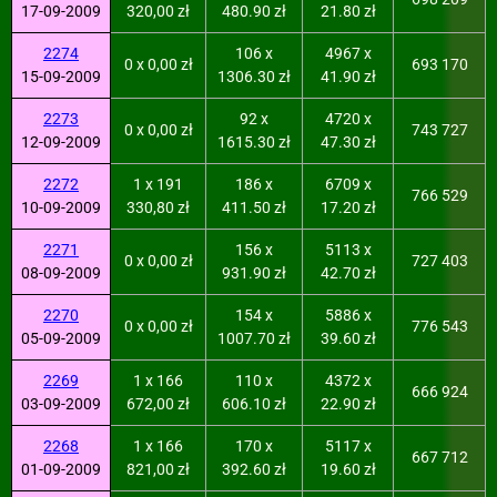
17-09-2009
320,00 zł
480.90 zł
21.80 zł
2274
106 x
4967 x
0 x 0,00 zł
693 170
15-09-2009
1306.30 zł
41.90 zł
2273
92 x
4720 x
0 x 0,00 zł
743 727
12-09-2009
1615.30 zł
47.30 zł
2272
1 x 191
186 x
6709 x
766 529
10-09-2009
330,80 zł
411.50 zł
17.20 zł
2271
156 x
5113 x
0 x 0,00 zł
727 403
08-09-2009
931.90 zł
42.70 zł
2270
154 x
5886 x
0 x 0,00 zł
776 543
05-09-2009
1007.70 zł
39.60 zł
2269
1 x 166
110 x
4372 x
666 924
03-09-2009
672,00 zł
606.10 zł
22.90 zł
2268
1 x 166
170 x
5117 x
667 712
01-09-2009
821,00 zł
392.60 zł
19.60 zł