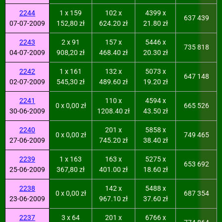
2244
1 x 159
102 x
4399 x
637 439
07-07-2009
152,80 zł
624.20 zł
21.80 zł
2243
2 x 91
157 x
5446 x
735 818
04-07-2009
908,20 zł
468.40 zł
20.30 zł
2242
1 x 161
132 x
5073 x
647 148
02-07-2009
545,30 zł
489.60 zł
19.20 zł
2241
110 x
4594 x
0 x 0,00 zł
665 526
30-06-2009
1208.40 zł
43.50 zł
2240
201 x
5858 x
0 x 0,00 zł
749 465
27-06-2009
745.20 zł
38.40 zł
2239
1 x 163
163 x
5275 x
653 692
25-06-2009
367,80 zł
401.00 zł
18.60 zł
2238
142 x
5488 x
0 x 0,00 zł
687 354
23-06-2009
967.10 zł
37.60 zł
2237
3 x 64
201 x
6766 x