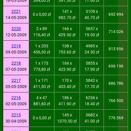
16-05-2009
369,00 zł
391.30 zł
17.60 zł
2221
141 x
5109 x
0 x 0,00 zł
692 994
14-05-2009
982.70 zł
40.70 zł
2220
2 x 89
166 x
5657 x
714 026
12-05-2009
116,40 zł
429.50 zł
19.00 zł
2219
1 x 203
108 x
4985 x
813 956
09-05-2009
456,50 zł
753.60 zł
24.50 zł
2218
1 x 173
164 x
5855 x
696 196
07-05-2009
773,80 zł
423.90 zł
17.90 zł
2217
1 x 171
170 x
5842 x
686 786
05-05-2009
411,50 zł
403.40 zł
17.70 zł
2216
4 x 47
186 x
6256 x
766 500
02-05-2009
881,60 zł
411.90 zł
18.40 zł
2215
145 x
5682 x
0 x 0,00 zł
776 369
30-04-2009
1070.50 zł
41.00 zł