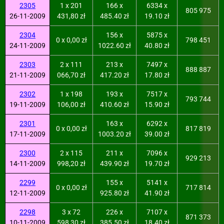
2305
1 x 201
166 x
6334 x
805 975
26-11-2009
431,80 zł
485.40 zł
19.10 zł
2304
156 x
5875 x
0 x 0,00 zł
798 451
24-11-2009
1022.60 zł
40.80 zł
2303
2 x 111
213 x
7497 x
888 887
21-11-2009
066,70 zł
417.20 zł
17.80 zł
2302
1 x 198
193 x
7517 x
793 744
19-11-2009
106,00 zł
410.60 zł
15.90 zł
2301
163 x
6292 x
0 x 0,00 zł
817 819
17-11-2009
1003.20 zł
39.00 zł
2300
2 x 115
211 x
7096 x
929 213
14-11-2009
998,20 zł
439.90 zł
19.70 zł
2299
155 x
5141 x
0 x 0,00 zł
717 814
12-11-2009
925.80 zł
41.90 zł
2298
3 x 72
226 x
7107 x
871 373
10-11-2009
598,30 zł
385.50 zł
18.40 zł