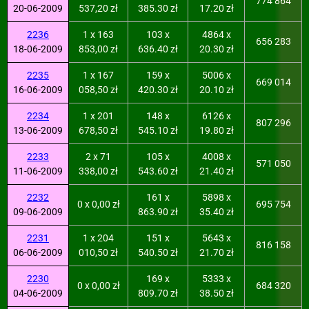
774 864
20-06-2009
537,20 zł
385.30 zł
17.20 zł
2236
1 x 163
103 x
4864 x
656 283
18-06-2009
853,00 zł
636.40 zł
20.30 zł
2235
1 x 167
159 x
5006 x
669 014
16-06-2009
058,50 zł
420.30 zł
20.10 zł
2234
1 x 201
148 x
6126 x
807 296
13-06-2009
678,50 zł
545.10 zł
19.80 zł
2233
2 x 71
105 x
4008 x
571 050
11-06-2009
338,00 zł
543.60 zł
21.40 zł
2232
161 x
5898 x
0 x 0,00 zł
695 754
09-06-2009
863.90 zł
35.40 zł
2231
1 x 204
151 x
5643 x
816 158
06-06-2009
010,50 zł
540.50 zł
21.70 zł
2230
169 x
5333 x
0 x 0,00 zł
684 320
04-06-2009
809.70 zł
38.50 zł