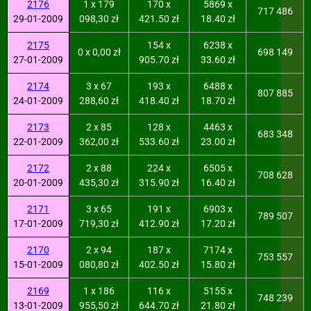
2176
1 x 179
170 x
5869 x
717 486
29-01-2009
098,30 zł
421.50 zł
18.40 zł
2175
154 x
6238 x
0 x 0,00 zł
698 149
27-01-2009
905.70 zł
33.60 zł
2174
3 x 67
193 x
6488 x
807 885
24-01-2009
288,60 zł
418.40 zł
18.70 zł
2173
2 x 85
128 x
4463 x
683 348
22-01-2009
362,00 zł
533.60 zł
23.00 zł
2172
2 x 88
224 x
6505 x
708 628
20-01-2009
435,30 zł
315.90 zł
16.40 zł
2171
3 x 65
191 x
6903 x
789 507
17-01-2009
719,30 zł
412.90 zł
17.20 zł
2170
2 x 94
187 x
7174 x
753 557
15-01-2009
080,80 zł
402.50 zł
15.80 zł
2169
1 x 186
116 x
5155 x
748 239
13-01-2009
955,50 zł
644.70 zł
21.80 zł