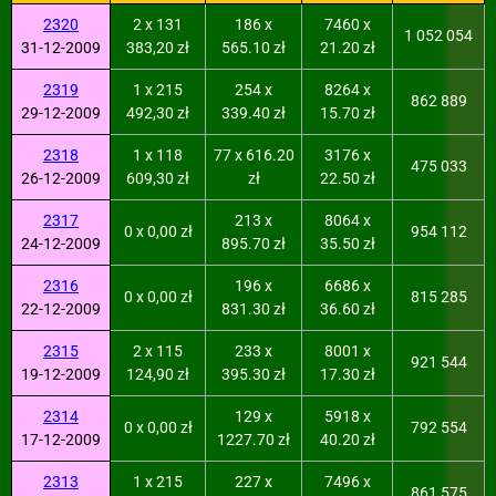
2320
2 x 131
186 x
7460 x
1 052 054
31-12-2009
383,20 zł
565.10 zł
21.20 zł
2319
1 x 215
254 x
8264 x
862 889
29-12-2009
492,30 zł
339.40 zł
15.70 zł
2318
1 x 118
77 x 616.20
3176 x
475 033
26-12-2009
609,30 zł
zł
22.50 zł
2317
213 x
8064 x
0 x 0,00 zł
954 112
24-12-2009
895.70 zł
35.50 zł
2316
196 x
6686 x
0 x 0,00 zł
815 285
22-12-2009
831.30 zł
36.60 zł
2315
2 x 115
233 x
8001 x
921 544
19-12-2009
124,90 zł
395.30 zł
17.30 zł
2314
129 x
5918 x
0 x 0,00 zł
792 554
17-12-2009
1227.70 zł
40.20 zł
2313
1 x 215
227 x
7496 x
861 575