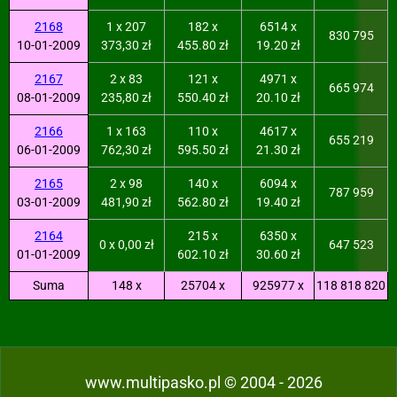
2168
1 x 207
182 x
6514 x
830 795
10-01-2009
373,30 zł
455.80 zł
19.20 zł
2167
2 x 83
121 x
4971 x
665 974
08-01-2009
235,80 zł
550.40 zł
20.10 zł
2166
1 x 163
110 x
4617 x
655 219
06-01-2009
762,30 zł
595.50 zł
21.30 zł
2165
2 x 98
140 x
6094 x
787 959
03-01-2009
481,90 zł
562.80 zł
19.40 zł
2164
215 x
6350 x
0 x 0,00 zł
647 523
01-01-2009
602.10 zł
30.60 zł
Suma
148 x
25704 x
925977 x
118 818 820
www.multipasko.pl © 2004 - 2026