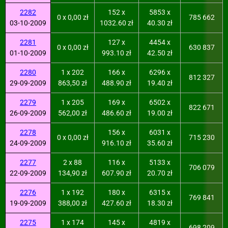
2282
152 x
5853 x
0 x 0,00 zł
785 662
03-10-2009
1032.60 zł
40.30 zł
2281
127 x
4454 x
0 x 0,00 zł
630 837
01-10-2009
993.10 zł
42.50 zł
2280
1 x 202
166 x
6296 x
812 327
29-09-2009
863,50 zł
488.90 zł
19.40 zł
2279
1 x 205
169 x
6502 x
822 671
26-09-2009
562,00 zł
486.60 zł
19.00 zł
2278
156 x
6031 x
0 x 0,00 zł
715 230
24-09-2009
916.10 zł
35.60 zł
2277
2 x 88
116 x
5133 x
706 079
22-09-2009
134,90 zł
607.90 zł
20.70 zł
2276
1 x 192
180 x
6315 x
769 841
19-09-2009
388,00 zł
427.60 zł
18.30 zł
2275
1 x 174
145 x
4819 x
698 209