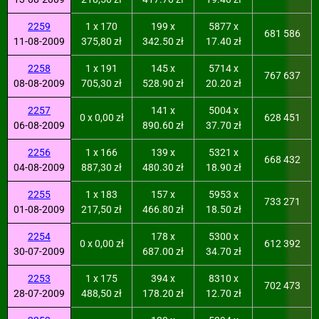
2259
1 x 170
199 x
5877 x
681 586
11-08-2009
375,80 zł
342.50 zł
17.40 zł
2258
1 x 191
145 x
5714 x
767 637
08-08-2009
705,30 zł
528.90 zł
20.20 zł
2257
141 x
5004 x
0 x 0,00 zł
628 451
06-08-2009
890.60 zł
37.70 zł
2256
1 x 166
139 x
5321 x
668 432
04-08-2009
887,30 zł
480.30 zł
18.90 zł
2255
1 x 183
157 x
5953 x
733 271
01-08-2009
217,50 zł
466.80 zł
18.50 zł
2254
178 x
5300 x
0 x 0,00 zł
612 392
30-07-2009
687.00 zł
34.70 zł
2253
1 x 175
394 x
8310 x
702 473
28-07-2009
488,50 zł
178.20 zł
12.70 zł