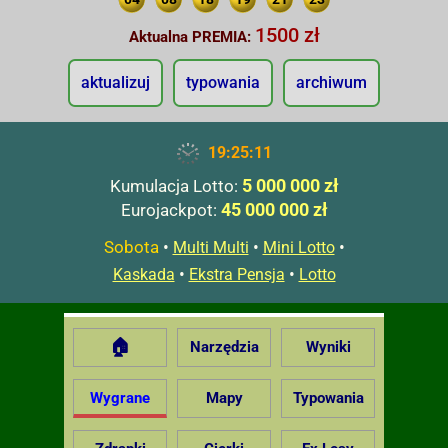
1500 zł
Aktualna PREMIA:
aktualizuj
typowania
archiwum
19:25:12
5 000 000 zł
Kumulacja Lotto:
45 000 000 zł
Eurojackpot:
Sobota
•
•
•
Multi Multi
Mini Lotto
•
•
Kaskada
Ekstra Pensja
Lotto
🏠
Narzędzia
Wyniki
Wygrane
Mapy
Typowania