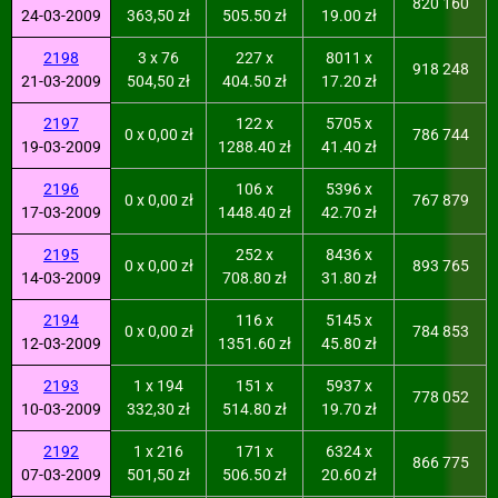
820 160
24-03-2009
363,50 zł
505.50 zł
19.00 zł
2198
3 x 76
227 x
8011 x
918 248
21-03-2009
504,50 zł
404.50 zł
17.20 zł
2197
122 x
5705 x
0 x 0,00 zł
786 744
19-03-2009
1288.40 zł
41.40 zł
2196
106 x
5396 x
0 x 0,00 zł
767 879
17-03-2009
1448.40 zł
42.70 zł
2195
252 x
8436 x
0 x 0,00 zł
893 765
14-03-2009
708.80 zł
31.80 zł
2194
116 x
5145 x
0 x 0,00 zł
784 853
12-03-2009
1351.60 zł
45.80 zł
2193
1 x 194
151 x
5937 x
778 052
10-03-2009
332,30 zł
514.80 zł
19.70 zł
2192
1 x 216
171 x
6324 x
866 775
07-03-2009
501,50 zł
506.50 zł
20.60 zł