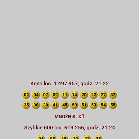
Keno los. 1 497 957, godz. 21:22
02
04
07
09
11
14
20
22
27
32
35
38
39
41
45
50
51
53
54
55
x1
MNOŻNIK:
Szybkie 600 los. 619 256, godz. 21:24
04
08
18
19
21
23