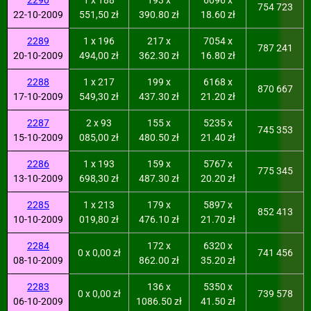
2290
1 x 188
193 x
6096 x
754 723
22-10-2009
551,50 zł
390.80 zł
18.60 zł
2289
1 x 196
217 x
7054 x
787 241
20-10-2009
494,00 zł
362.30 zł
16.80 zł
2288
1 x 217
199 x
6168 x
870 667
17-10-2009
549,30 zł
437.30 zł
21.20 zł
2287
2 x 93
155 x
5235 x
745 353
15-10-2009
085,00 zł
480.50 zł
21.40 zł
2286
1 x 193
159 x
5767 x
775 345
13-10-2009
698,30 zł
487.30 zł
20.20 zł
2285
1 x 213
179 x
5897 x
852 413
10-10-2009
019,80 zł
476.10 zł
21.70 zł
2284
172 x
6320 x
0 x 0,00 zł
741 456
08-10-2009
862.00 zł
35.20 zł
2283
136 x
5350 x
0 x 0,00 zł
739 578
06-10-2009
1086.50 zł
41.50 zł