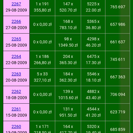
2267
1 x 191
147 x
5225 x
765 697
29-08-2009
355,80 zł
520.70 zł
22.00 zł
2266
168 x
5365 x
0 x 0,00 zł
657 986
27-08-2009
783.10 zł
36.80 zł
2265
98 x
4298 x
0 x 0,00 zł
661 637
25-08-2009
1349.50 zł
46.20 zł
2264
1 x 186
204 x
6475 x
745 611
22-08-2009
266,80 zł
365.30 zł
17.30 zł
2263
5 x 33
184 x
5546 x
667 363
20-08-2009
327,10 zł
362.30 zł
18.10 zł
2262
139 x
4882 x
0 x 0,00 zł
706 094
18-08-2009
1015.60 zł
43.40 zł
2261
131 x
4544 x
0 x 0,00 zł
623 719
15-08-2009
951.50 zł
41.20 zł
2260
1 x 171
164 x
5320 x
685 859
13-08-2009
218,50 zł
417.70 zł
19.40 zł