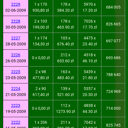
2229
1 x 170
178 x
5970 x
684 005
02-06-2009
930,80 zł
384.20 zł
17.20 zł
2228
2 x 103
178 x
7026 x
826 665
30-05-2009
199,00 zł
463.90 zł
17.70 zł
2227
1 x 174
103 x
4475 x
697 077
28-05-2009
154,30 zł
676.40 zł
23.40 zł
2226
212 x
4518 x
0 x 0,00 zł
693 686
26-05-2009
653.60 zł
46.10 zł
2225
2 x 98
163 x
5439 x
788 640
23-05-2009
477,80 zł
483.40 zł
21.80 zł
2224
2 x 90
139 x
5357 x
724 969
21-05-2009
617,40 zł
521.60 zł
20.30 zł
2223
112 x
4838 x
0 x 0,00 zł
714 000
19-05-2009
1273.90 zł
44.30 zł
2222
1 x 206
211 x
7042 x
825 745