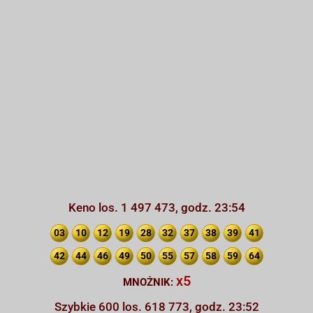
Keno los. 1 497 473, godz. 23:54
03
10
12
19
28
32
37
38
39
41
42
44
46
49
50
55
57
58
59
64
x5
MNOŻNIK:
Szybkie 600 los. 618 773, godz. 23:52