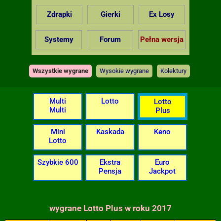
Zdrapki
Gierki
Ex Losy
Systemy
Forum
Pełna wersja
Wszystkie wygrane
Wysokie wygrane
Kolektury
Multi
Lotto
Lotto
Multi
Plus
Mini
Kaskada
Keno
Lotto
Szybkie 600
Ekstra
Euro
Pensja
Jackpot
wygrane Lotto Plus w roku 2017