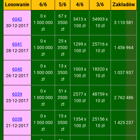
Losowanie
6/6
5/6
4/6
3/6
Zakładów
0 x
67 x
6042
3413 x
54903 x
1 000 000
3500
3 110 581
30-12-2017
100 zł
10 zł
zł
zł
0 x
25 x
6041
1299 x
25716 x
1 000 000
3500
1 456 964
28-12-2017
100 zł
10 zł
zł
zł
0 x
13 x
6040
1003 x
18320 x
1 000 000
3500
1 037 937
26-12-2017
100 zł
10 zł
zł
zł
0 x
51 x
6039
2577 x
48759 x
1 000 000
3500
2 762 486
23-12-2017
100 zł
10 zł
zł
zł
0 x
15 x
6038
1354 x
25156 x
1 000 000
3500
1 425 237
21-12-2017
100 zł
10 zł
zł
zł