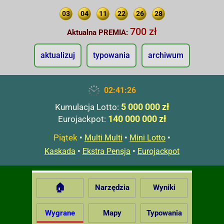
03
04
11
22
26
28
700 zł
Aktualna PREMIA:
aktualizuj
typowania
archiwum
02:41:27
5 000 000 zł
Kumulacja Lotto:
140 000 000 zł
Eurojackpot:
Piątek
•
•
•
Multi Multi
Mini Lotto
•
•
Kaskada
Ekstra Pensja
Eurojackpot
🏠
Narzędzia
Wyniki
Wygrane
Mapy
Typowania