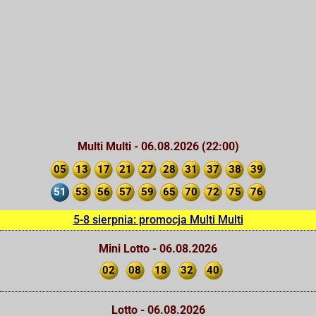
Multi Multi - 06.08.2026 (22:00)
05
13
17
21
27
28
31
37
38
39
51
53
56
57
59
65
70
72
75
76
5-8 sierpnia: promocja Multi Multi
Mini Lotto - 06.08.2026
02
08
18
32
40
Lotto - 06.08.2026