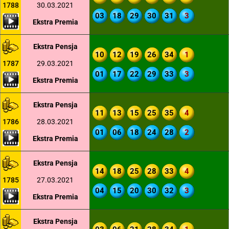
1788
30.03.2021
03
18
29
30
31
3
Ekstra Premia
Ekstra Pensja
10
12
19
26
34
1
1787
29.03.2021
01
17
22
29
33
3
Ekstra Premia
Ekstra Pensja
11
13
15
25
35
4
1786
28.03.2021
01
06
18
24
28
2
Ekstra Premia
Ekstra Pensja
14
18
25
28
33
4
1785
27.03.2021
04
15
20
30
32
3
Ekstra Premia
Ekstra Pensja