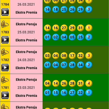
03
06
21
28
34
1
1784
26.03.2021
16
18
25
26
29
3
Ekstra Premia
Ekstra Pensja
14
16
27
29
31
1
1783
25.03.2021
01
02
04
05
25
2
Ekstra Premia
Ekstra Pensja
03
04
08
17
32
3
1782
24.03.2021
01
04
07
28
34
2
Ekstra Premia
Ekstra Pensja
04
14
26
28
31
4
1781
23.03.2021
01
15
16
27
32
1
Ekstra Premia
Ekstra Pensja