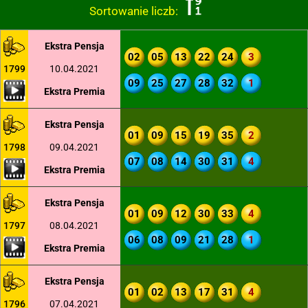
Sortowanie liczb:
Ekstra Pensja
02
05
13
22
24
3
1799
10.04.2021
09
25
27
28
32
1
Ekstra Premia
Ekstra Pensja
01
09
15
19
35
2
1798
09.04.2021
07
08
14
30
31
4
Ekstra Premia
Ekstra Pensja
01
09
12
30
33
4
1797
08.04.2021
06
08
09
21
28
1
Ekstra Premia
Ekstra Pensja
01
02
13
17
31
4
1796
07.04.2021