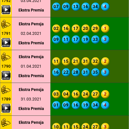
1792
03.04.2021
07
09
13
16
34
4
Ekstra Premia
Ekstra Pensja
02
16
17
20
29
1
1791
02.04.2021
09
11
17
19
33
3
Ekstra Premia
Ekstra Pensja
11
15
21
31
32
2
1790
01.04.2021
16
22
28
31
35
3
Ekstra Premia
Ekstra Pensja
03
04
16
24
27
2
1789
31.03.2021
01
09
16
19
34
4
Ekstra Premia
Ekstra Pensja
10
11
15
24
27
3