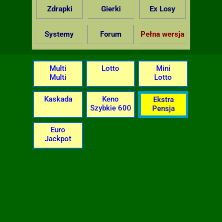
Zdrapki
Gierki
Ex Losy
Systemy
Forum
Pełna wersja
Multi
Lotto
Mini
Multi
Lotto
Kaskada
Keno
Ekstra
Szybkie 600
Pensja
Euro
Jackpot