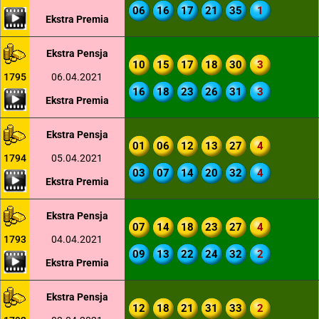
06
16
17
21
35
1
Ekstra Premia
Ekstra Pensja
10
15
17
18
30
3
1795
06.04.2021
16
18
23
26
31
3
Ekstra Premia
Ekstra Pensja
01
06
12
13
27
4
1794
05.04.2021
03
07
14
20
32
4
Ekstra Premia
Ekstra Pensja
07
14
18
23
27
4
1793
04.04.2021
09
13
22
24
32
2
Ekstra Premia
Ekstra Pensja
12
18
21
31
33
2