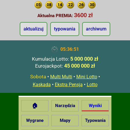
05
08
14
22
26
30
3600 zł
Aktualna PREMIA:
aktualizuj
typowania
archiwum
05:36:52
5 000 000 zł
Kumulacja Lotto:
45 000 000 zł
Eurojackpot:
Sobota
•
•
•
Multi Multi
Mini Lotto
•
•
Kaskada
Ekstra Pensja
Lotto
🏠
Narzędzia
Wyniki
Wygrane
Mapy
Typowania