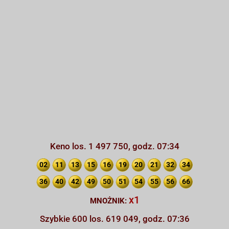
Keno los. 1 497 750, godz. 07:34
02
11
13
15
16
19
20
21
32
34
36
40
42
49
50
51
54
55
56
66
x1
MNOŻNIK:
Szybkie 600 los. 619 049, godz. 07:36