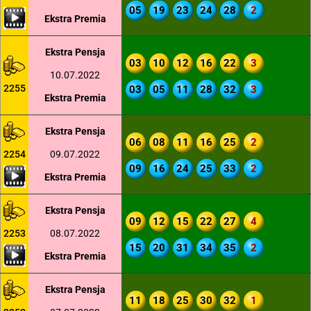
05
19
23
24
28
2
Ekstra Premia
Ekstra Pensja
03
10
12
16
22
3
10.07.2022
2255
03
05
11
28
32
3
Ekstra Premia
Ekstra Pensja
06
08
11
16
25
2
2254
09.07.2022
09
16
24
25
33
2
Ekstra Premia
Ekstra Pensja
09
12
15
22
27
4
2253
08.07.2022
15
20
31
34
35
2
Ekstra Premia
Ekstra Pensja
11
18
25
30
32
1