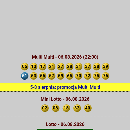
Multi Multi - 06.08.2026 (22:00)
05
13
17
21
27
28
31
37
38
39
51
53
56
57
59
65
70
72
75
76
5-8 sierpnia: promocja Multi Multi
Mini Lotto - 06.08.2026
02
08
18
32
40
Lotto - 06.08.2026