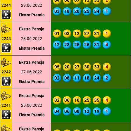
04
06
07
13
35
2
2244
29.06.2022
03
18
20
25
34
1
Ekstra Premia
Ekstra Pensja
01
03
12
27
31
1
2243
28.06.2022
12
23
25
26
31
4
Ekstra Premia
Ekstra Pensja
05
20
27
30
33
4
2242
27.06.2022
02
08
11
18
24
2
Ekstra Premia
Ekstra Pensja
02
06
10
25
35
4
2241
26.06.2022
04
06
08
12
19
1
Ekstra Premia
Ekstra Pensja