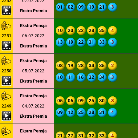
2252
07.07.2022
01
02
09
19
21
3
Ekstra Premia
Ekstra Pensja
10
20
22
28
35
4
2251
06.07.2022
13
19
22
31
33
3
Ekstra Premia
Ekstra Pensja
08
19
28
34
35
2
2250
05.07.2022
10
11
16
32
34
3
Ekstra Premia
Ekstra Pensja
05
06
09
25
30
3
2249
04.07.2022
09
12
25
28
31
4
Ekstra Premia
Ekstra Pensja
21
27
31
32
33
4