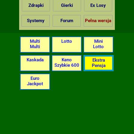
Zdrapki
Gierki
Ex Losy
Systemy
Forum
Pełna wersja
Multi
Lotto
Mini
Multi
Lotto
Kaskada
Keno
Ekstra
Szybkie 600
Pensja
Euro
Jackpot