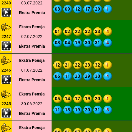
2248
03.07.2022
03
09
12
17
29
1
Ekstra Premia
Ekstra Pensja
01
02
22
32
33
4
2247
02.07.2022
03
04
19
30
31
4
Ekstra Premia
Ekstra Pensja
12
21
22
23
32
1
2246
01.07.2022
06
11
23
29
30
4
Ekstra Premia
Ekstra Pensja
05
14
17
19
20
1
2245
30.06.2022
11
13
19
20
31
3
Ekstra Premia
Ekstra Pensja