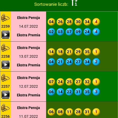
Sortowanie liczb:
Ekstra Pensja
04
26
28
30
34
4
2259
14.07.2022
02
03
07
09
24
4
Ekstra Premia
Ekstra Pensja
14
18
21
29
35
1
2258
13.07.2022
04
21
24
27
34
2
Ekstra Premia
Ekstra Pensja
07
24
25
27
32
1
2257
12.07.2022
06
14
22
31
35
3
Ekstra Premia
Ekstra Pensja
06
08
11
28
31
1
2256
11.07.2022