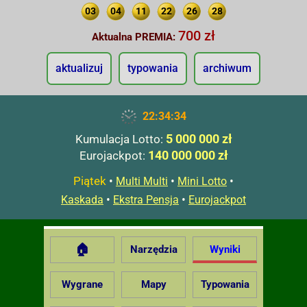
03
04
11
22
26
28
700 zł
Aktualna PREMIA:
aktualizuj
typowania
archiwum
22:34:35
5 000 000 zł
Kumulacja Lotto:
140 000 000 zł
Eurojackpot:
Piątek
•
•
•
Multi Multi
Mini Lotto
•
•
Kaskada
Ekstra Pensja
Eurojackpot
🏠
Narzędzia
Wyniki
Wygrane
Mapy
Typowania