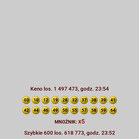
Keno los. 1 497 473, godz. 23:54
03
10
12
19
28
32
37
38
39
41
42
44
46
49
50
55
57
58
59
64
x5
MNOŻNIK:
Szybkie 600 los. 618 773, godz. 23:52