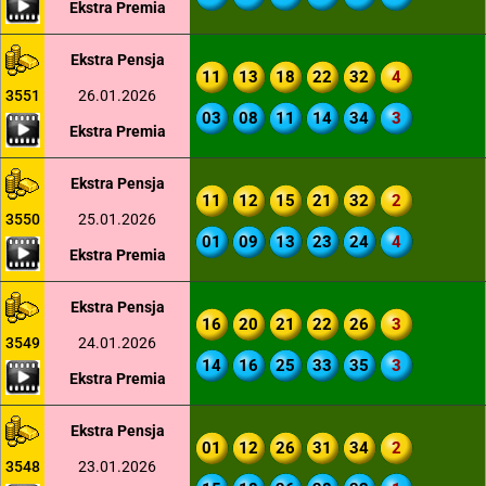
Ekstra Premia
Ekstra Pensja
11
13
18
22
32
4
3551
26.01.2026
03
08
11
14
34
3
Ekstra Premia
Ekstra Pensja
11
12
15
21
32
2
3550
25.01.2026
01
09
13
23
24
4
Ekstra Premia
Ekstra Pensja
16
20
21
22
26
3
3549
24.01.2026
14
16
25
33
35
3
Ekstra Premia
Ekstra Pensja
01
12
26
31
34
2
3548
23.01.2026