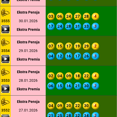
Ekstra Pensja
03
06
24
27
28
4
3555
30.01.2026
17
24
28
31
33
3
Ekstra Premia
Ekstra Pensja
07
15
17
19
29
2
3554
29.01.2026
04
12
16
17
26
3
Ekstra Premia
Ekstra Pensja
02
04
09
18
22
4
3553
28.01.2026
06
15
16
21
30
2
Ekstra Premia
Ekstra Pensja
04
09
20
22
30
4
3552
27.01.2026
21
25
28
32
34
2