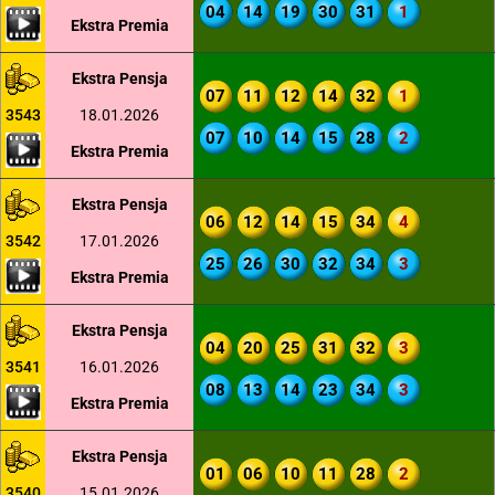
04
14
19
30
31
1
Ekstra Premia
Ekstra Pensja
07
11
12
14
32
1
3543
18.01.2026
07
10
14
15
28
2
Ekstra Premia
Ekstra Pensja
06
12
14
15
34
4
3542
17.01.2026
25
26
30
32
34
3
Ekstra Premia
Ekstra Pensja
04
20
25
31
32
3
3541
16.01.2026
08
13
14
23
34
3
Ekstra Premia
Ekstra Pensja
01
06
10
11
28
2
3540
15.01.2026