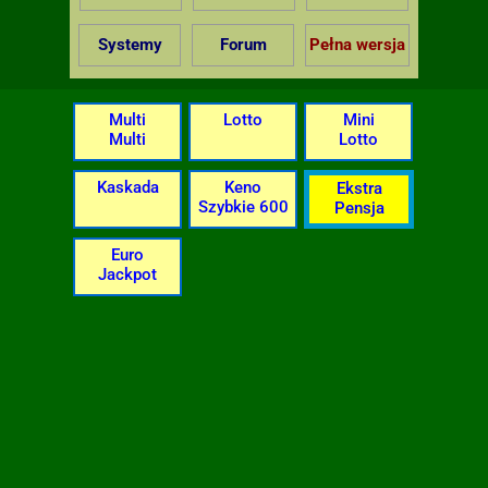
Systemy
Forum
Pełna wersja
Multi
Lotto
Mini
Multi
Lotto
Kaskada
Keno
Ekstra
Szybkie 600
Pensja
Euro
Jackpot