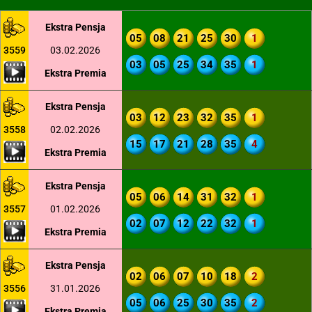
Ekstra Pensja
05
08
21
25
30
1
3559
03.02.2026
03
05
25
34
35
1
Ekstra Premia
Ekstra Pensja
03
12
23
32
35
1
3558
02.02.2026
15
17
21
28
35
4
Ekstra Premia
Ekstra Pensja
05
06
14
31
32
1
3557
01.02.2026
02
07
12
22
32
1
Ekstra Premia
Ekstra Pensja
02
06
07
10
18
2
3556
31.01.2026
05
06
25
30
35
2
Ekstra Premia