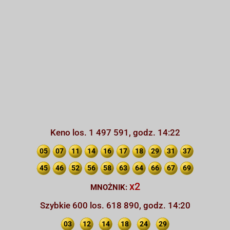
Keno los. 1 497 591, godz. 14:22
05
07
11
14
16
17
18
29
31
37
45
46
52
56
58
63
64
66
67
69
x2
MNOŻNIK:
Szybkie 600 los. 618 890, godz. 14:20
03
12
14
18
24
29