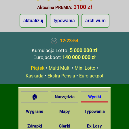
3100 zł
Aktualna PREMIA:
aktualizuj
typowania
archiwum
12:23:55
5 000 000 zł
Kumulacja Lotto:
140 000 000 zł
Eurojackpot:
Piątek
•
•
•
Multi Multi
Mini Lotto
•
•
Kaskada
Ekstra Pensja
Eurojackpot
🏠
Narzędzia
Wyniki
Wygrane
Mapy
Typowania
Zdrapki
Gierki
Ex Losy