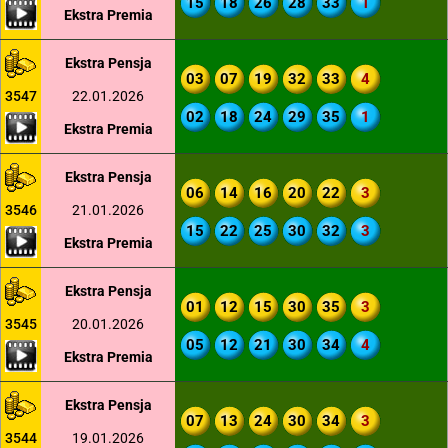
15
18
26
28
33
1
Ekstra Premia
Ekstra Pensja
03
07
19
32
33
4
3547
22.01.2026
02
18
24
29
35
1
Ekstra Premia
Ekstra Pensja
06
14
16
20
22
3
3546
21.01.2026
15
22
25
30
32
3
Ekstra Premia
Ekstra Pensja
01
12
15
30
35
3
3545
20.01.2026
05
12
21
30
34
4
Ekstra Premia
Ekstra Pensja
07
13
24
30
34
3
3544
19.01.2026