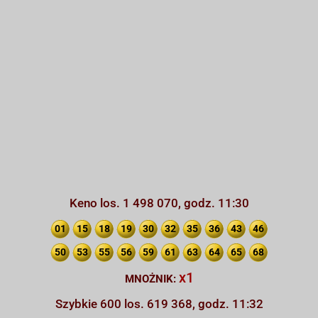
Keno los. 1 498 070, godz. 11:30
01
15
18
19
30
32
35
36
43
46
50
53
55
56
59
61
63
64
65
68
x1
MNOŻNIK:
Szybkie 600 los. 619 368, godz. 11:32