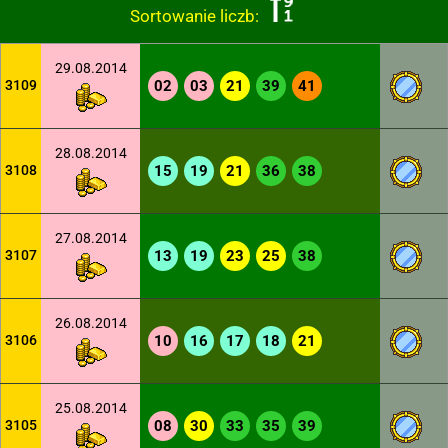
Sortowanie liczb:
29.08.2014
3109
02
03
21
39
41
28.08.2014
3108
15
19
21
36
38
27.08.2014
3107
13
19
23
25
38
26.08.2014
3106
10
16
17
18
21
25.08.2014
3105
08
30
33
35
39