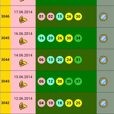
17.06.2014
3046
01
02
15
26
30
16.06.2014
3045
16
20
26
30
34
14.06.2014
3044
06
13
20
24
31
13.06.2014
3043
06
12
30
35
37
12.06.2014
3042
04
10
18
23
25