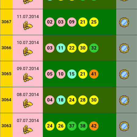
11.07.2014
3067
02
03
09
21
25
10.07.2014
3066
03
11
22
30
32
09.07.2014
3065
05
10
15
21
41
08.07.2014
3064
04
18
24
28
30
07.07.2014
3063
24
26
37
38
42