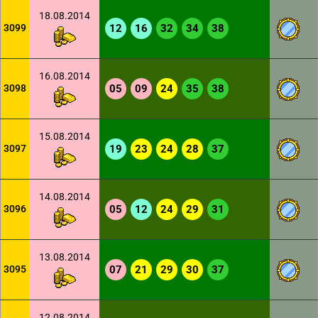
18.08.2014
3099
12
16
32
34
38
16.08.2014
3098
05
09
24
35
38
15.08.2014
3097
19
23
24
28
37
14.08.2014
3096
05
12
24
29
31
13.08.2014
3095
07
21
29
30
37
12.08.2014