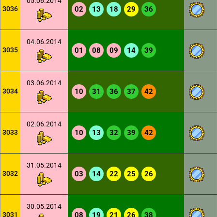
05.06.2014
3036
02
13
18
29
36
04.06.2014
3035
01
08
09
14
39
03.06.2014
3034
10
31
36
37
42
02.06.2014
3033
10
13
32
39
42
31.05.2014
3032
03
14
22
25
26
30.05.2014
3031
08
19
21
26
38