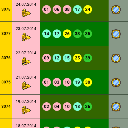
24.07.2014
3078
01
06
08
17
24
23.07.2014
3077
14
17
26
33
35
22.07.2014
3076
09
12
15
25
39
21.07.2014
3075
01
03
10
19
30
19.07.2014
3074
02
04
10
18
36
18.07.2014