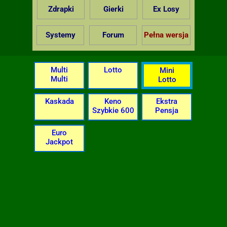
Zdrapki
Gierki
Ex Losy
Systemy
Forum
Pełna wersja
Multi
Lotto
Mini
Multi
Lotto
Kaskada
Keno
Ekstra
Szybkie 600
Pensja
Euro
Jackpot