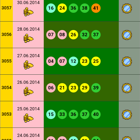
30.06.2014
3057
16
24
36
38
41
28.06.2014
3056
07
08
26
32
37
27.06.2014
3055
04
07
12
23
25
26.06.2014
3054
06
21
23
29
39
25.06.2014
3053
15
33
36
37
40
24.06.2014