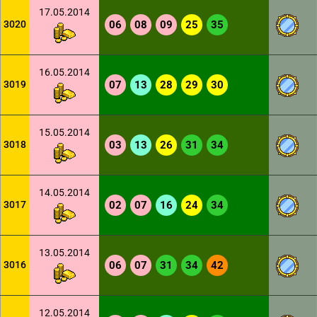
17.05.2014
3020
06
08
09
25
35
16.05.2014
3019
07
13
28
29
30
15.05.2014
3018
03
13
26
31
34
14.05.2014
3017
02
07
16
24
34
13.05.2014
3016
06
07
31
34
42
12.05.2014