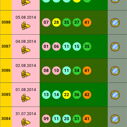
05.08.2014
3088
07
28
35
37
41
04.08.2014
3087
01
06
11
15
35
02.08.2014
3086
08
10
11
34
41
01.08.2014
3085
13
14
22
36
42
31.07.2014
3084
09
11
20
31
41