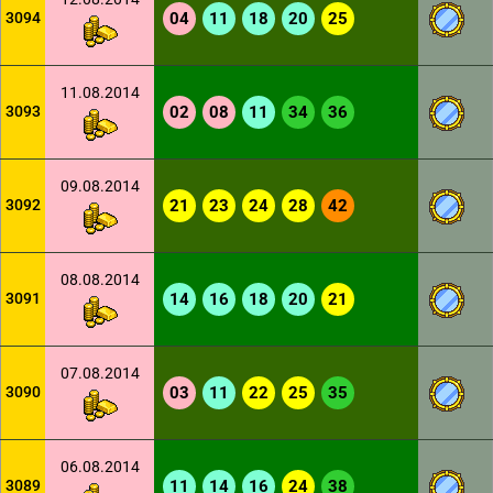
3094
04
11
18
20
25
11.08.2014
3093
02
08
11
34
36
09.08.2014
3092
21
23
24
28
42
08.08.2014
3091
14
16
18
20
21
07.08.2014
3090
03
11
22
25
35
06.08.2014
3089
11
14
16
24
38