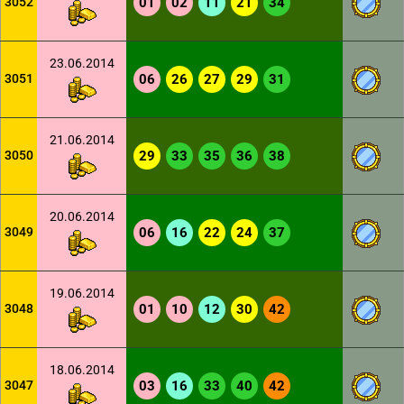
3052
01
02
11
21
34
23.06.2014
3051
06
26
27
29
31
21.06.2014
3050
29
33
35
36
38
20.06.2014
3049
06
16
22
24
37
19.06.2014
3048
01
10
12
30
42
18.06.2014
3047
03
16
33
40
42