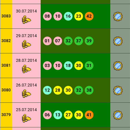
30.07.2014
3083
08
10
16
23
42
29.07.2014
3082
01
07
32
37
39
28.07.2014
3081
03
10
18
30
31
26.07.2014
3080
12
28
30
32
38
25.07.2014
3079
06
13
27
30
41