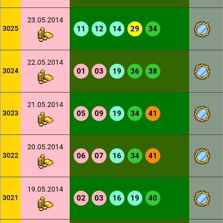
23.05.2014
3025
11
12
14
29
34
22.05.2014
3024
01
03
19
36
38
21.05.2014
3023
05
09
19
34
41
20.05.2014
3022
06
07
16
34
41
19.05.2014
3021
02
03
16
19
40