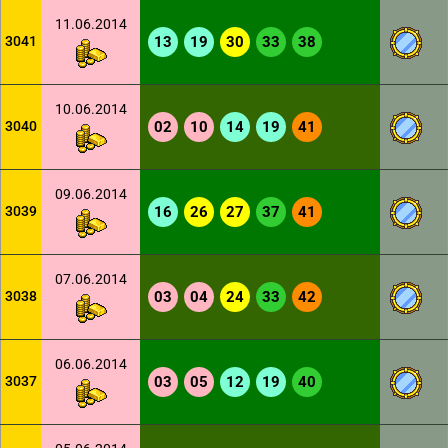
11.06.2014
3041
13
19
30
33
38
10.06.2014
3040
02
10
14
19
41
09.06.2014
3039
16
26
27
37
41
07.06.2014
3038
03
04
24
33
42
06.06.2014
3037
03
05
12
19
40