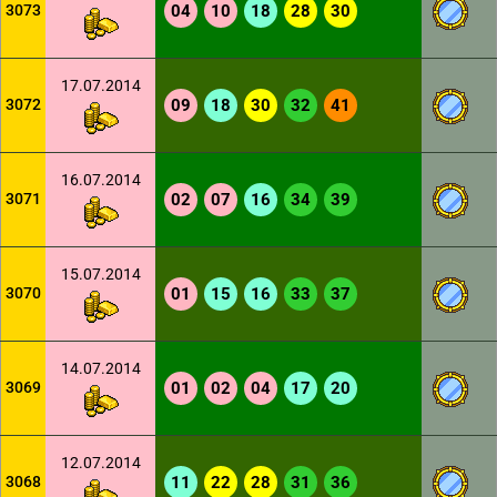
3073
04
10
18
28
30
17.07.2014
3072
09
18
30
32
41
16.07.2014
3071
02
07
16
34
39
15.07.2014
3070
01
15
16
33
37
14.07.2014
3069
01
02
04
17
20
12.07.2014
3068
11
22
28
31
36