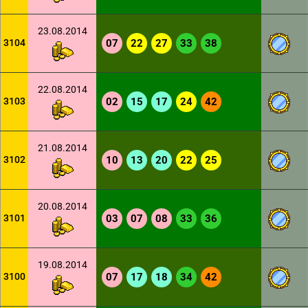
23.08.2014
3104
07
22
27
33
38
22.08.2014
3103
02
15
17
24
42
21.08.2014
3102
10
13
20
22
25
20.08.2014
3101
03
07
08
33
36
19.08.2014
3100
07
17
18
34
42