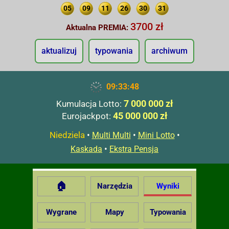
05
09
11
26
30
31
3700 zł
Aktualna PREMIA:
aktualizuj
typowania
archiwum
09:33:49
7 000 000 zł
Kumulacja Lotto:
45 000 000 zł
Eurojackpot:
Niedziela
•
•
•
Multi Multi
Mini Lotto
•
Kaskada
Ekstra Pensja
🏠
Narzędzia
Wyniki
Wygrane
Mapy
Typowania