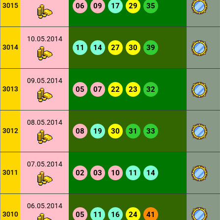
3015
06
09
17
29
35
10.05.2014
3014
11
14
27
30
39
09.05.2014
3013
05
07
22
23
32
08.05.2014
3012
08
19
30
31
33
07.05.2014
3011
02
03
10
11
14
06.05.2014
3010
05
11
16
24
41