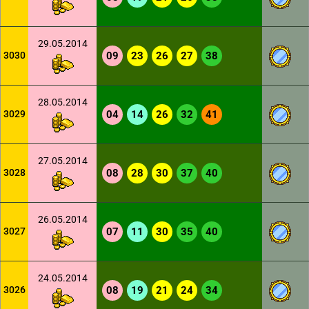
29.05.2014
3030
09
23
26
27
38
28.05.2014
3029
04
14
26
32
41
27.05.2014
3028
08
28
30
37
40
26.05.2014
3027
07
11
30
35
40
24.05.2014
3026
08
19
21
24
34