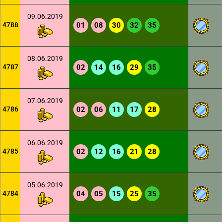
09.06.2019
4788
01
08
30
32
35
08.06.2019
4787
02
14
16
29
35
07.06.2019
4786
02
06
11
17
28
06.06.2019
4785
02
12
16
21
28
05.06.2019
4784
04
05
15
25
35