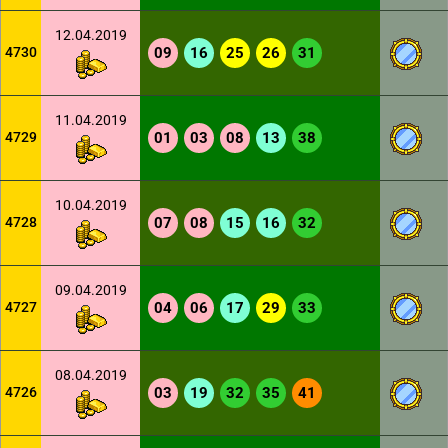
12.04.2019
4730
09
16
25
26
31
11.04.2019
4729
01
03
08
13
38
10.04.2019
4728
07
08
15
16
32
09.04.2019
4727
04
06
17
29
33
08.04.2019
4726
03
19
32
35
41