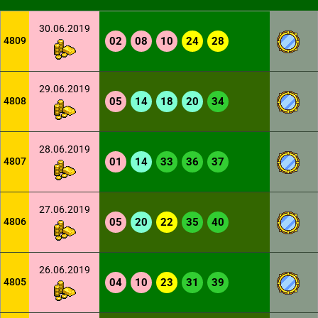
30.06.2019
4809
02
08
10
24
28
29.06.2019
4808
05
14
18
20
34
28.06.2019
4807
01
14
33
36
37
27.06.2019
4806
05
20
22
35
40
26.06.2019
4805
04
10
23
31
39