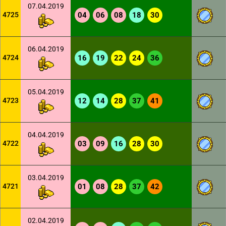
07.04.2019
4725
04
06
08
18
30
06.04.2019
4724
16
19
22
24
36
05.04.2019
4723
12
14
28
37
41
04.04.2019
4722
03
09
16
28
30
03.04.2019
4721
01
08
28
37
42
02.04.2019