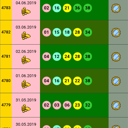
04.06.2019
4783
02
16
21
36
38
03.06.2019
4782
01
15
18
28
34
02.06.2019
4781
04
12
24
28
38
01.06.2019
4780
04
16
21
22
38
31.05.2019
4779
02
03
06
23
32
30.05.2019