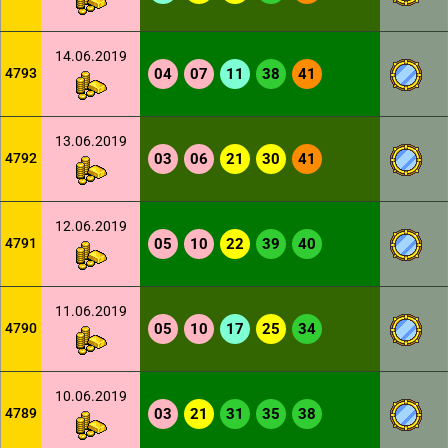
14.06.2019
4793
04
07
11
38
41
13.06.2019
4792
03
06
21
30
41
12.06.2019
4791
05
10
22
39
40
11.06.2019
4790
05
10
17
25
34
10.06.2019
4789
03
21
31
35
38