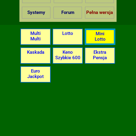
Systemy
Forum
Pełna wersja
Multi
Lotto
Mini
Multi
Lotto
Kaskada
Keno
Ekstra
Szybkie 600
Pensja
Euro
Jackpot