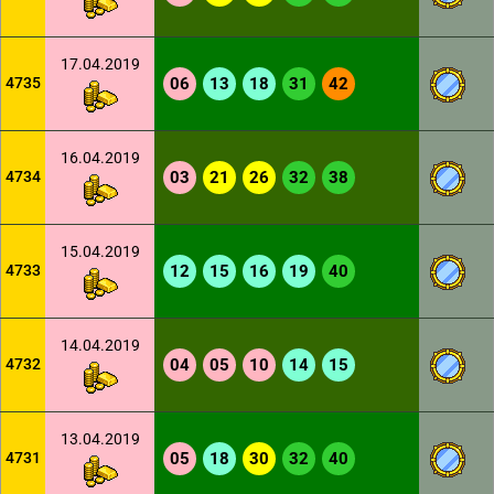
17.04.2019
4735
06
13
18
31
42
16.04.2019
4734
03
21
26
32
38
15.04.2019
4733
12
15
16
19
40
14.04.2019
4732
04
05
10
14
15
13.04.2019
4731
05
18
30
32
40