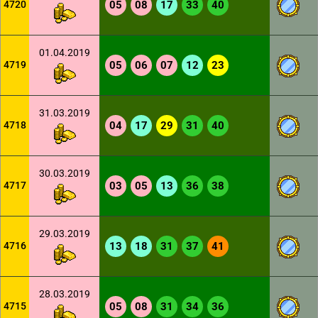
4720
05
08
17
33
40
01.04.2019
4719
05
06
07
12
23
31.03.2019
4718
04
17
29
31
40
30.03.2019
4717
03
05
13
36
38
29.03.2019
4716
13
18
31
37
41
28.03.2019
4715
05
08
31
34
36