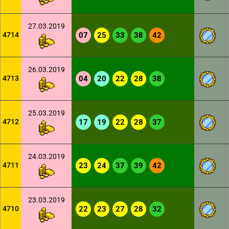
27.03.2019
4714
07
25
33
38
42
26.03.2019
4713
04
20
22
28
38
25.03.2019
4712
17
19
22
28
37
24.03.2019
4711
23
24
37
39
42
23.03.2019
4710
22
23
27
28
32