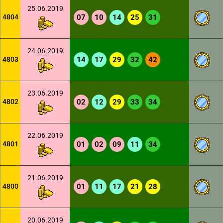
25.06.2019
4804
07
10
14
25
31
24.06.2019
4803
14
17
29
32
42
23.06.2019
4802
02
12
29
33
34
22.06.2019
4801
01
02
09
11
34
21.06.2019
4800
01
11
17
21
28
20.06.2019