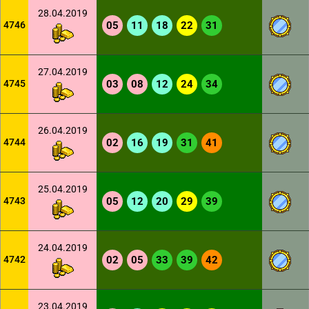
28.04.2019
4746
05
11
18
22
31
27.04.2019
4745
03
08
12
24
34
26.04.2019
4744
02
16
19
31
41
25.04.2019
4743
05
12
20
29
39
24.04.2019
4742
02
05
33
39
42
23.04.2019