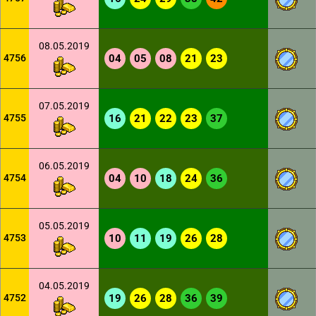
08.05.2019
4756
04
05
08
21
23
07.05.2019
4755
16
21
22
23
37
06.05.2019
4754
04
10
18
24
36
05.05.2019
4753
10
11
19
26
28
04.05.2019
4752
19
26
28
36
39