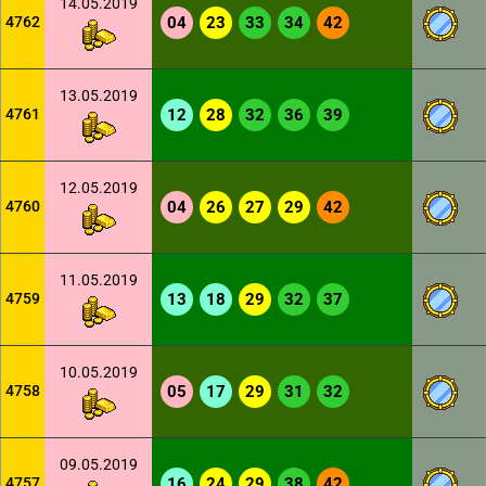
14.05.2019
4762
04
23
33
34
42
13.05.2019
4761
12
28
32
36
39
12.05.2019
4760
04
26
27
29
42
11.05.2019
4759
13
18
29
32
37
10.05.2019
4758
05
17
29
31
32
09.05.2019
4757
16
24
29
38
42