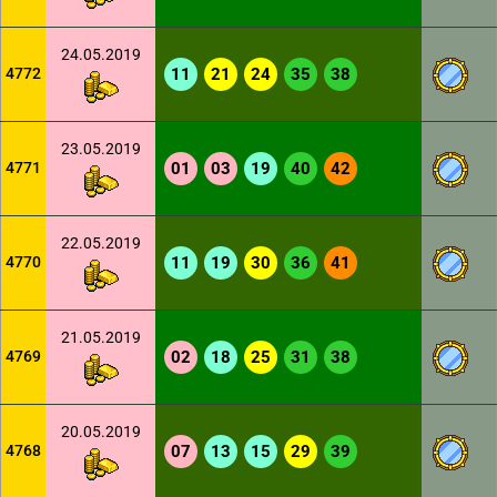
24.05.2019
4772
11
21
24
35
38
23.05.2019
4771
01
03
19
40
42
22.05.2019
4770
11
19
30
36
41
21.05.2019
4769
02
18
25
31
38
20.05.2019
4768
07
13
15
29
39