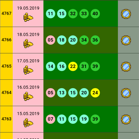
19.05.2019
4767
11
15
32
33
40
18.05.2019
4766
05
18
20
34
36
17.05.2019
4765
14
16
22
31
39
16.05.2019
4764
05
13
15
20
24
15.05.2019
4763
07
11
15
19
39