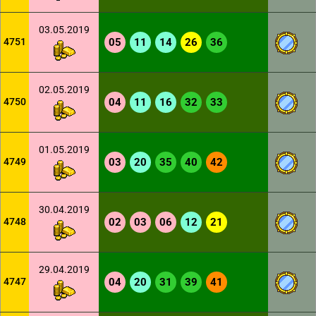
03.05.2019
4751
05
11
14
26
36
02.05.2019
4750
04
11
16
32
33
01.05.2019
4749
03
20
35
40
42
30.04.2019
4748
02
03
06
12
21
29.04.2019
4747
04
20
31
39
41