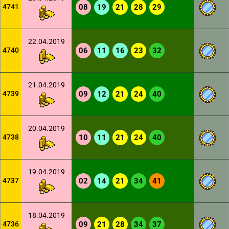
4741
08
19
21
28
29
22.04.2019
4740
06
11
16
23
32
21.04.2019
4739
09
12
21
24
40
20.04.2019
4738
10
11
21
24
40
19.04.2019
4737
02
14
21
34
41
18.04.2019
4736
09
21
28
34
37