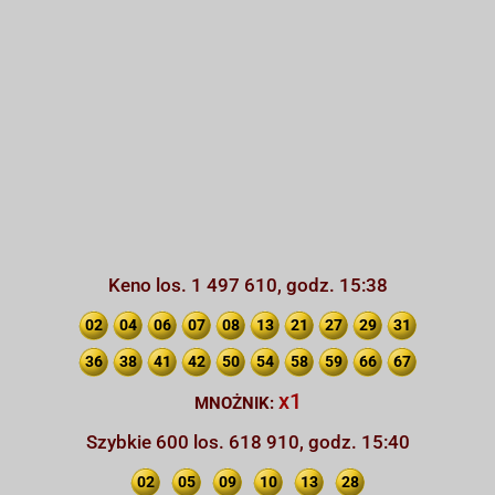
Keno los. 1 497 610, godz. 15:38
02
04
06
07
08
13
21
27
29
31
36
38
41
42
50
54
58
59
66
67
x1
MNOŻNIK:
Szybkie 600 los. 618 910, godz. 15:40
02
05
09
10
13
28