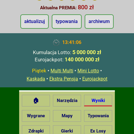
800 zł
Aktualna PREMIA:
aktualizuj
typowania
archiwum
13:41:07
5 000 000 zł
Kumulacja Lotto:
140 000 000 zł
Eurojackpot:
Piątek
•
•
•
Multi Multi
Mini Lotto
•
•
Kaskada
Ekstra Pensja
Eurojackpot
🏠
Narzędzia
Wyniki
Wygrane
Mapy
Typowania
Zdrapki
Gierki
Ex Losy