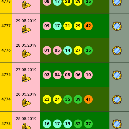
4778
08
17
28
29
35
29.05.2019
4777
09
17
21
29
42
28.05.2019
4776
01
05
14
27
35
27.05.2019
4775
03
04
05
06
10
26.05.2019
4774
23
24
35
39
41
25.05.2019
4773
16
17
19
32
37