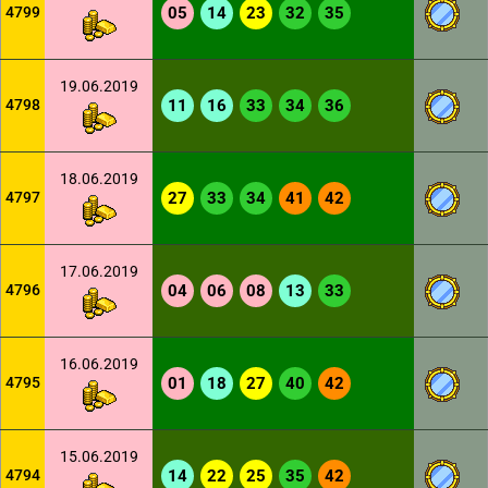
4799
05
14
23
32
35
19.06.2019
4798
11
16
33
34
36
18.06.2019
4797
27
33
34
41
42
17.06.2019
4796
04
06
08
13
33
16.06.2019
4795
01
18
27
40
42
15.06.2019
4794
14
22
25
35
42