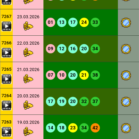
7267
23.03.2026
01
13
17
24
33
7266
22.03.2026
09
12
16
20
34
7265
21.03.2026
07
10
20
21
38
7264
20.03.2026
17
19
20
32
37
7263
19.03.2026
14
18
23
34
42