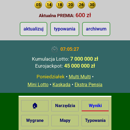
05
14
18
20
26
30
600 zł
Aktualna PREMIA:
aktualizuj
typowania
archiwum
07:05:28
7 000 000 zł
Kumulacja Lotto:
45 000 000 zł
Eurojackpot:
Poniedziałek
•
•
Multi Multi
•
•
Mini Lotto
Kaskada
Ekstra Pensja
🏠
Narzędzia
Wyniki
Wygrane
Mapy
Typowania