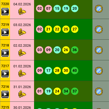
7220
04.02.2026
02
07
15
19
20
7219
03.02.2026
02
21
22
25
27
7218
02.02.2026
03
09
20
26
36
7217
01.02.2026
09
17
28
30
40
7216
31.01.2026
01
19
24
34
37
7215
30.01.2026