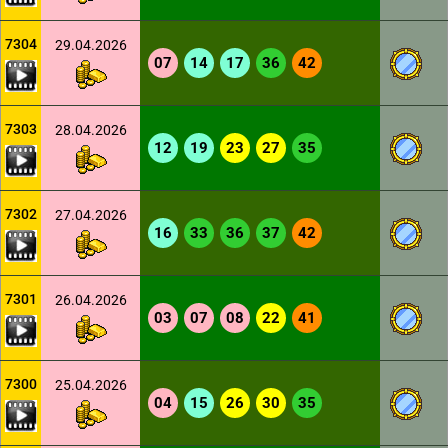
7304
29.04.2026
07
14
17
36
42
7303
28.04.2026
12
19
23
27
35
7302
27.04.2026
16
33
36
37
42
7301
26.04.2026
03
07
08
22
41
7300
25.04.2026
04
15
26
30
35