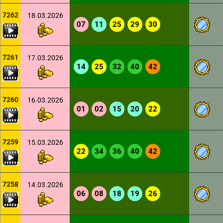
7262
18.03.2026
07
11
25
29
30
7261
17.03.2026
14
25
32
40
42
7260
16.03.2026
01
02
15
20
22
7259
15.03.2026
22
34
36
40
42
7258
14.03.2026
06
08
18
19
26