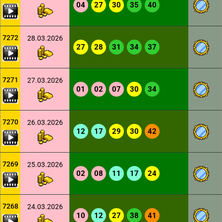
04
27
30
35
40
7272
28.03.2026
27
28
31
34
37
7271
27.03.2026
01
02
07
30
34
7270
26.03.2026
12
17
29
30
42
7269
25.03.2026
02
08
11
17
24
7268
24.03.2026
10
12
27
38
41