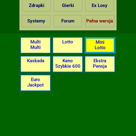
Zdrapki
Gierki
Ex Losy
Systemy
Forum
Pełna wersja
Multi
Lotto
Mini
Multi
Lotto
Kaskada
Keno
Ekstra
Szybkie 600
Pensja
Euro
Jackpot