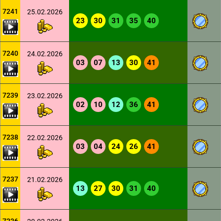
7241
25.02.2026
23
30
31
35
40
7240
24.02.2026
03
07
13
30
41
7239
23.02.2026
02
10
12
36
41
7238
22.02.2026
03
04
24
26
41
7237
21.02.2026
13
27
30
31
40