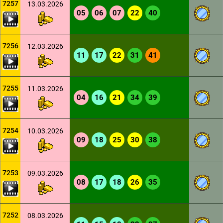
7257
13.03.2026
05
06
07
22
40
7256
12.03.2026
11
17
22
31
41
7255
11.03.2026
04
16
21
34
39
7254
10.03.2026
09
18
25
30
38
7253
09.03.2026
08
17
18
26
35
7252
08.03.2026