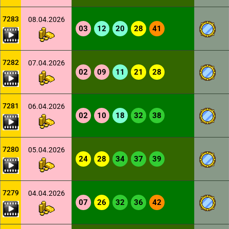
7283
08.04.2026
03
12
20
28
41
7282
07.04.2026
02
09
11
21
28
7281
06.04.2026
02
10
18
32
38
7280
05.04.2026
24
28
34
37
39
7279
04.04.2026
07
26
32
36
42