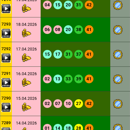
04
15
20
31
42
7293
18.04.2026
06
08
20
38
41
7292
17.04.2026
15
17
31
37
41
7291
16.04.2026
02
13
33
39
41
7290
15.04.2026
02
07
10
27
42
7289
14.04.2026
01
14
18
28
41