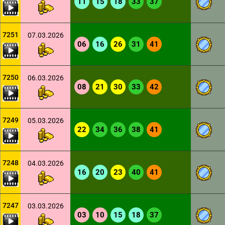
11
15
18
33
37
7251
07.03.2026
06
16
26
31
41
7250
06.03.2026
08
21
30
33
42
7249
05.03.2026
22
34
36
38
41
7248
04.03.2026
16
20
23
40
41
7247
03.03.2026
03
10
15
18
37