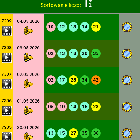
Sortowanie liczb:
7309
04.05.2026
10
12
13
14
21
7308
03.05.2026
02
13
18
20
35
7307
02.05.2026
02
17
28
34
42
7306
01.05.2026
05
10
14
16
28
7305
30.04.2026
13
15
27
35
36