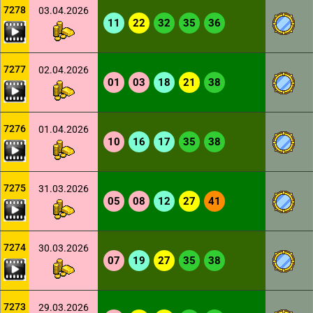
7278
03.04.2026
11
22
32
35
36
7277
02.04.2026
01
03
18
21
38
7276
01.04.2026
10
16
17
35
38
7275
31.03.2026
05
08
12
27
41
7274
30.03.2026
07
19
27
35
38
7273
29.03.2026