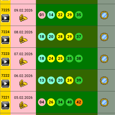
7225
09.02.2026
01
14
22
29
35
7224
08.02.2026
18
20
28
29
37
7223
07.02.2026
18
24
25
35
38
7222
06.02.2026
13
16
20
24
39
7221
05.02.2026
04
26
34
40
42