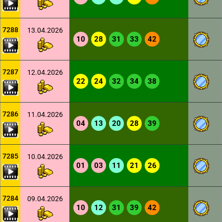
7288
13.04.2026
10
28
31
33
42
7287
12.04.2026
22
24
32
34
38
7286
11.04.2026
04
13
20
28
39
7285
10.04.2026
01
03
11
21
26
7284
09.04.2026
10
12
31
39
42