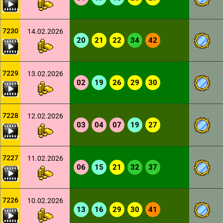
7230
14.02.2026
20
21
22
34
42
7229
13.02.2026
02
19
26
29
30
7228
12.02.2026
03
04
07
19
27
7227
11.02.2026
06
15
21
32
37
7226
10.02.2026
13
16
29
30
41