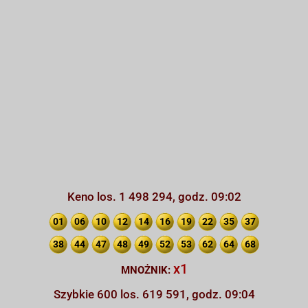
Keno los. 1 498 294, godz. 09:02
01
06
10
12
14
16
19
22
35
37
38
44
47
48
49
52
53
62
64
68
x1
MNOŻNIK:
Szybkie 600 los. 619 591, godz. 09:04