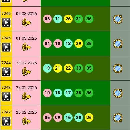
7246
02.03.2026
06
11
26
31
36
7245
01.03.2026
04
10
13
29
35
7244
28.02.2026
19
21
22
33
35
7243
27.02.2026
10
15
17
35
36
7242
26.02.2026
06
09
16
20
26