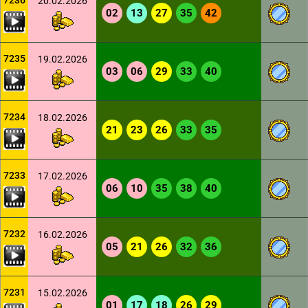
7236
20.02.2026
02
13
27
35
42
7235
19.02.2026
03
06
29
33
40
7234
18.02.2026
21
23
26
33
35
7233
17.02.2026
06
10
35
38
40
7232
16.02.2026
05
21
26
32
36
7231
15.02.2026
01
17
18
26
29