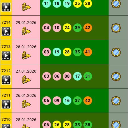
11
18
19
25
28
7214
29.01.2026
04
10
24
39
42
7213
28.01.2026
03
19
28
35
41
7212
27.01.2026
03
06
08
17
31
7211
26.01.2026
06
09
16
37
42
7210
25.01.2026
06
26
28
35
38