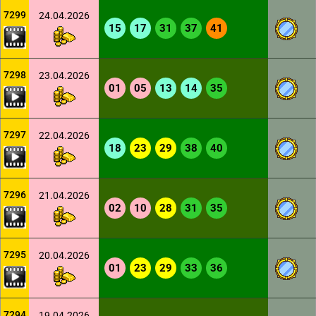
7299
24.04.2026
15
17
31
37
41
7298
23.04.2026
01
05
13
14
35
7297
22.04.2026
18
23
29
38
40
7296
21.04.2026
02
10
28
31
35
7295
20.04.2026
01
23
29
33
36
7294
19.04.2026