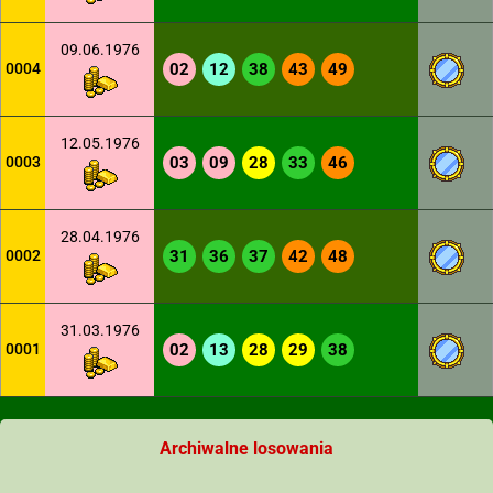
09.06.1976
0004
02
12
38
43
49
12.05.1976
0003
03
09
28
33
46
28.04.1976
0002
31
36
37
42
48
31.03.1976
0001
02
13
28
29
38
Archiwalne losowania