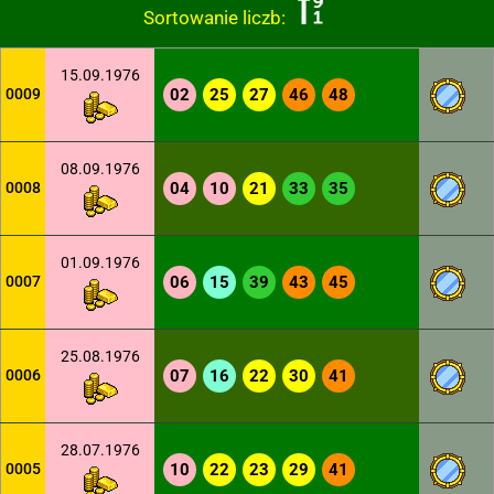
Sortowanie liczb:
15.09.1976
0009
02
25
27
46
48
08.09.1976
0008
04
10
21
33
35
01.09.1976
0007
06
15
39
43
45
25.08.1976
0006
07
16
22
30
41
28.07.1976
0005
10
22
23
29
41