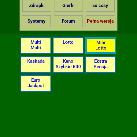
Zdrapki
Gierki
Ex Losy
Systemy
Forum
Pełna wersja
Multi
Lotto
Mini
Multi
Lotto
Kaskada
Keno
Ekstra
Szybkie 600
Pensja
Euro
Jackpot