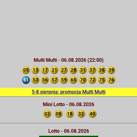
Multi Multi - 06.08.2026 (22:00)
05
13
17
21
27
28
31
37
38
39
51
53
56
57
59
65
70
72
75
76
5-8 sierpnia: promocja Multi Multi
Mini Lotto - 06.08.2026
02
08
18
32
40
Lotto - 06.08.2026