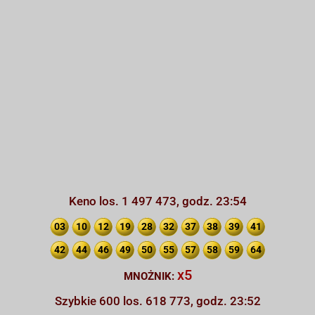
Keno los. 1 497 473, godz. 23:54
03
10
12
19
28
32
37
38
39
41
42
44
46
49
50
55
57
58
59
64
x5
MNOŻNIK:
Szybkie 600 los. 618 773, godz. 23:52