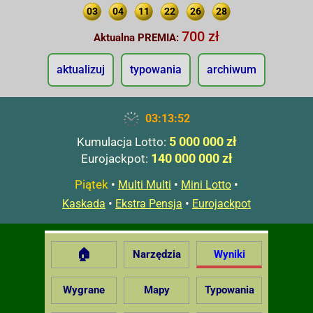
03
04
11
22
26
28
700 zł
Aktualna PREMIA:
aktualizuj
typowania
archiwum
03:13:53
5 000 000 zł
Kumulacja Lotto:
140 000 000 zł
Eurojackpot:
Piątek
•
•
•
Multi Multi
Mini Lotto
•
•
Kaskada
Ekstra Pensja
Eurojackpot
🏠
Narzędzia
Wyniki
Wygrane
Mapy
Typowania