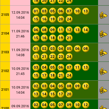
18
20
21
22
24
01
03
05
06
07
10
13
12.09.2016
2105
14:04
15
16
19
20
24
06
08
09
11
12
13
14
11.09.2016
2104
21:46
15
16
18
19
21
01
02
03
04
05
06
08
11.09.2016
2103
14:08
11
21
22
23
24
03
04
05
06
07
11
13
10.09.2016
2102
21:45
15
17
18
21
24
02
03
04
05
08
09
12
10.09.2016
2101
14:04
13
14
15
17
20
02
04
05
07
09
10
12
09.09.2016
2100