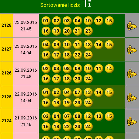
Sortowanie liczb:
01
02
03
04
10
12
15
23.09.2016
2128
21:45
16
19
20
21
23
04
09
10
11
13
14
15
23.09.2016
2127
14:04
16
17
18
22
24
02
03
08
09
10
11
14
22.09.2016
2126
21:45
16
17
18
20
24
01
02
04
07
13
14
15
22.09.2016
2125
14:04
16
18
19
23
24
02
04
07
08
12
13
15
21.09.2016
2124
21:46
16
18
22
23
24