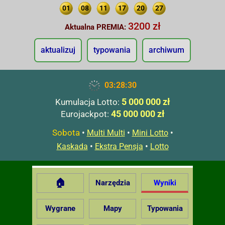
01
08
11
17
20
27
3200 zł
Aktualna PREMIA:
aktualizuj
typowania
archiwum
03:28:31
5 000 000 zł
Kumulacja Lotto:
45 000 000 zł
Eurojackpot:
Sobota
•
•
•
Multi Multi
Mini Lotto
•
•
Kaskada
Ekstra Pensja
Lotto
🏠
Narzędzia
Wyniki
Wygrane
Mapy
Typowania