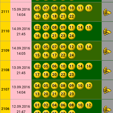
05
07
08
09
10
11
13
15.09.2016
2111
14:04
16
17
18
21
22
02
07
08
09
11
14
15
14.09.2016
2110
21:45
16
19
21
23
24
01
05
07
09
12
13
14
14.09.2016
2109
14:05
15
16
17
22
24
02
05
06
10
11
14
16
13.09.2016
2108
21:45
17
18
20
22
23
04
05
06
08
09
10
12
13.09.2016
2107
14:04
13
20
21
22
23
01
02
04
06
08
10
12
12.09.2016
2106
21:47