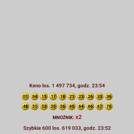
Keno los. 1 497 734, godz. 23:54
01
04
15
17
18
21
23
26
33
36
48
51
53
55
56
60
64
66
67
70
x2
MNOŻNIK:
Szybkie 600 los. 619 033, godz. 23:52