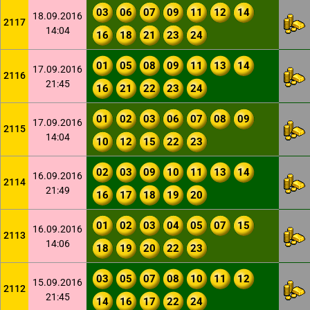
03
06
07
09
11
12
14
18.09.2016
2117
14:04
16
18
21
23
24
01
05
08
09
11
13
14
17.09.2016
2116
21:45
16
21
22
23
24
01
02
03
06
07
08
09
17.09.2016
2115
14:04
10
12
15
22
23
02
03
09
10
11
13
14
16.09.2016
2114
21:49
16
17
18
19
20
01
02
03
04
05
07
15
16.09.2016
2113
14:06
18
19
20
22
23
03
05
07
08
10
11
12
15.09.2016
2112
21:45
14
16
17
22
24