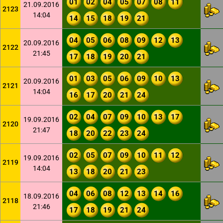
01
02
04
05
07
08
11
21.09.2016
2123
14:04
14
15
18
19
21
04
05
06
08
09
12
13
20.09.2016
2122
21:45
17
18
19
20
21
01
03
05
06
09
10
13
20.09.2016
2121
14:04
16
17
20
21
24
02
04
07
09
10
13
17
19.09.2016
2120
21:47
18
20
22
23
24
02
05
07
09
10
11
12
19.09.2016
2119
14:04
13
18
20
21
23
04
06
08
12
13
14
16
18.09.2016
2118
21:46
17
18
19
21
24