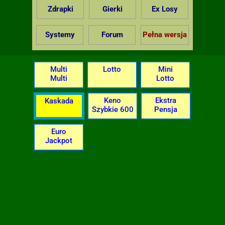
Zdrapki
Gierki
Ex Losy
Systemy
Forum
Pełna wersja
Multi
Lotto
Mini
Multi
Lotto
Keno
Ekstra
Kaskada
Szybkie 600
Pensja
Euro
Jackpot