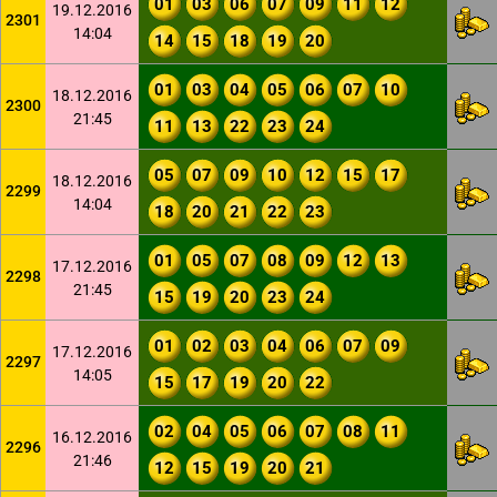
01
03
06
07
09
11
12
19.12.2016
2301
14:04
14
15
18
19
20
01
03
04
05
06
07
10
18.12.2016
2300
21:45
11
13
22
23
24
05
07
09
10
12
15
17
18.12.2016
2299
14:04
18
20
21
22
23
01
05
07
08
09
12
13
17.12.2016
2298
21:45
15
19
20
23
24
01
02
03
04
06
07
09
17.12.2016
2297
14:05
15
17
19
20
22
02
04
05
06
07
08
11
16.12.2016
2296
21:46
12
15
19
20
21