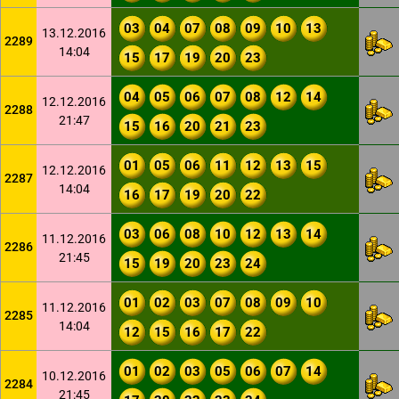
03
04
07
08
09
10
13
13.12.2016
2289
14:04
15
17
19
20
23
04
05
06
07
08
12
14
12.12.2016
2288
21:47
15
16
20
21
23
01
05
06
11
12
13
15
12.12.2016
2287
14:04
16
17
19
20
22
03
06
08
10
12
13
14
11.12.2016
2286
21:45
15
19
20
23
24
01
02
03
07
08
09
10
11.12.2016
2285
14:04
12
15
16
17
22
01
02
03
05
06
07
14
10.12.2016
2284
21:45