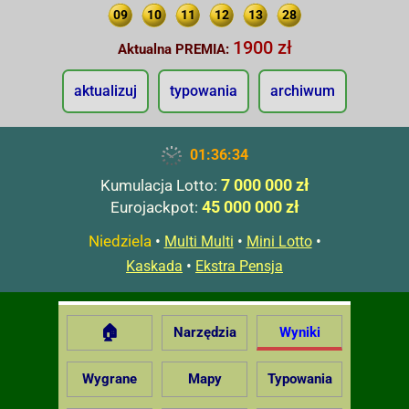
09
10
11
12
13
28
1900 zł
Aktualna PREMIA:
aktualizuj
typowania
archiwum
01:36:35
7 000 000 zł
Kumulacja Lotto:
45 000 000 zł
Eurojackpot:
Niedziela
•
•
•
Multi Multi
Mini Lotto
•
Kaskada
Ekstra Pensja
🏠
Narzędzia
Wyniki
Wygrane
Mapy
Typowania