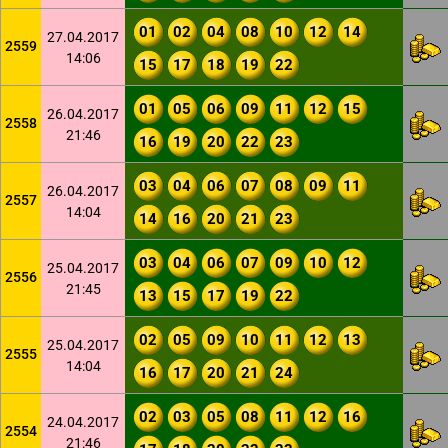
01
02
04
08
10
12
14
27.04.2017
2559
14:06
15
17
18
19
22
01
05
06
09
11
12
15
26.04.2017
2558
21:46
16
19
20
22
23
03
04
06
07
08
09
11
26.04.2017
2557
14:04
14
16
20
21
23
03
04
06
07
09
10
12
25.04.2017
2556
21:45
13
15
17
19
22
02
05
09
10
11
12
13
25.04.2017
2555
14:04
16
17
20
21
24
02
03
05
08
11
12
16
24.04.2017
2554
21:46