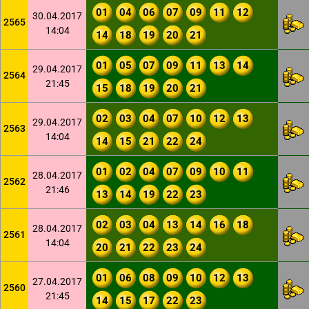
01
04
06
07
09
11
12
30.04.2017
2565
14:04
14
18
19
20
21
01
05
07
09
11
13
14
29.04.2017
2564
21:45
15
18
19
20
21
02
03
04
07
10
12
13
29.04.2017
2563
14:04
14
15
21
22
24
01
02
04
07
09
10
11
28.04.2017
2562
21:46
13
14
19
22
23
02
03
04
13
14
16
18
28.04.2017
2561
14:04
20
21
22
23
24
01
06
08
09
10
12
13
27.04.2017
2560
21:45
14
15
17
22
23