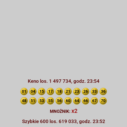
Keno los. 1 497 734, godz. 23:54
01
04
15
17
18
21
23
26
33
36
48
51
53
55
56
60
64
66
67
70
x2
MNOŻNIK:
Szybkie 600 los. 619 033, godz. 23:52