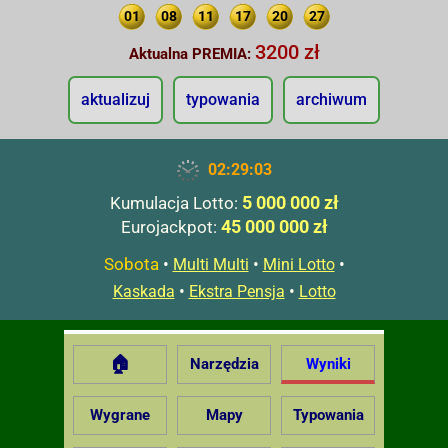
01
08
11
17
20
27
3200 zł
Aktualna PREMIA:
aktualizuj
typowania
archiwum
02:29:04
5 000 000 zł
Kumulacja Lotto:
45 000 000 zł
Eurojackpot:
Sobota
•
•
•
Multi Multi
Mini Lotto
•
•
Kaskada
Ekstra Pensja
Lotto
🏠
Narzędzia
Wyniki
Wygrane
Mapy
Typowania