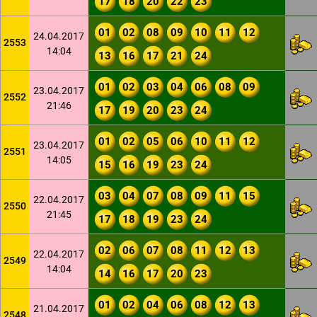
17
18
20
22
23
01
02
08
09
10
11
12
24.04.2017
2553
14:04
13
16
17
21
24
01
02
03
04
06
08
09
23.04.2017
2552
21:46
17
19
20
23
24
01
02
05
06
10
11
12
23.04.2017
2551
14:05
15
16
19
23
24
03
04
07
08
09
11
15
22.04.2017
2550
21:45
17
18
19
23
24
02
06
07
08
11
12
13
22.04.2017
2549
14:04
14
16
17
20
23
01
02
04
06
08
12
13
21.04.2017
2548