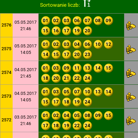
Sortowanie liczb:
01
02
03
06
07
08
09
05.05.2017
2576
21:46
15
16
17
19
20
01
02
03
04
06
10
12
05.05.2017
2575
14:05
14
15
17
20
23
01
03
09
11
13
14
15
04.05.2017
2574
21:45
18
20
21
22
24
01
03
05
07
10
13
14
04.05.2017
2573
14:05
15
17
18
19
24
01
02
04
05
08
09
15
03.05.2017
2572
21:46
17
18
19
22
24