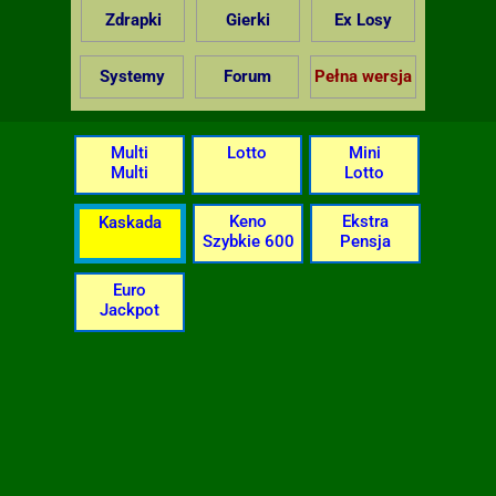
Zdrapki
Gierki
Ex Losy
Systemy
Forum
Pełna wersja
Multi
Lotto
Mini
Multi
Lotto
Keno
Ekstra
Kaskada
Szybkie 600
Pensja
Euro
Jackpot