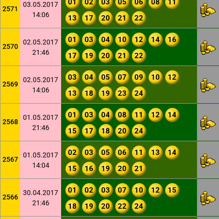
01
02
03
05
06
08
11
03.05.2017
2571
14:06
13
17
20
21
22
01
03
04
10
12
14
16
02.05.2017
2570
21:46
17
19
20
21
22
03
04
05
07
09
10
12
02.05.2017
2569
14:06
13
18
19
23
24
01
03
04
08
11
12
14
01.05.2017
2568
21:46
15
17
18
20
24
02
03
05
06
11
13
14
01.05.2017
2567
14:04
15
16
19
20
21
01
02
03
07
10
12
15
30.04.2017
2566
21:46
18
19
20
22
24