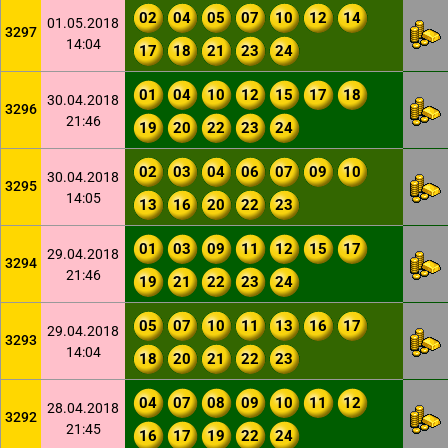
02
04
05
07
10
12
14
01.05.2018
3297
14:04
17
18
21
23
24
01
04
10
12
15
17
18
30.04.2018
3296
21:46
19
20
22
23
24
02
03
04
06
07
09
10
30.04.2018
3295
14:05
13
16
20
22
23
01
03
09
11
12
15
17
29.04.2018
3294
21:46
19
21
22
23
24
05
07
10
11
13
16
17
29.04.2018
3293
14:04
18
20
21
22
23
04
07
08
09
10
11
12
28.04.2018
3292
21:45
16
17
19
22
24