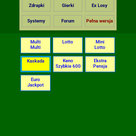
Zdrapki
Gierki
Ex Losy
Systemy
Forum
Pełna wersja
Multi
Lotto
Mini
Multi
Lotto
Keno
Ekstra
Kaskada
Szybkie 600
Pensja
Euro
Jackpot