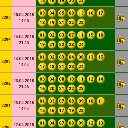
15
16
19
20
22
03
04
05
08
13
16
17
25.04.2018
3285
14:05
18
19
21
22
23
01
02
03
07
11
15
18
24.04.2018
3284
21:45
19
21
22
23
24
01
02
03
04
08
13
15
24.04.2018
3283
14:04
17
18
21
23
24
03
04
08
10
11
12
14
23.04.2018
3282
21:46
16
20
21
22
23
01
03
07
08
09
10
11
23.04.2018
3281
14:04
15
16
17
19
23
01
04
07
08
09
12
13
22.04.2018
3280