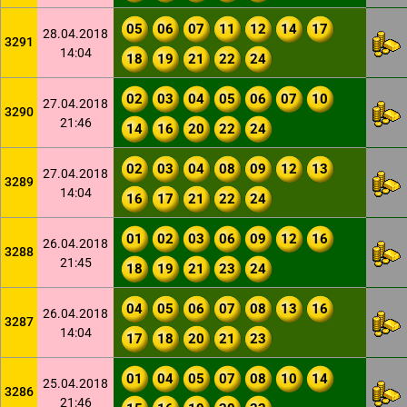
05
06
07
11
12
14
17
28.04.2018
3291
14:04
18
19
21
22
24
02
03
04
05
06
07
10
27.04.2018
3290
21:46
14
16
20
22
24
02
03
04
08
09
12
13
27.04.2018
3289
14:04
16
17
21
22
24
01
02
03
06
09
12
16
26.04.2018
3288
21:45
18
19
21
23
24
04
05
06
07
08
13
16
26.04.2018
3287
14:04
17
18
20
21
23
01
04
05
07
08
10
14
25.04.2018
3286
21:46