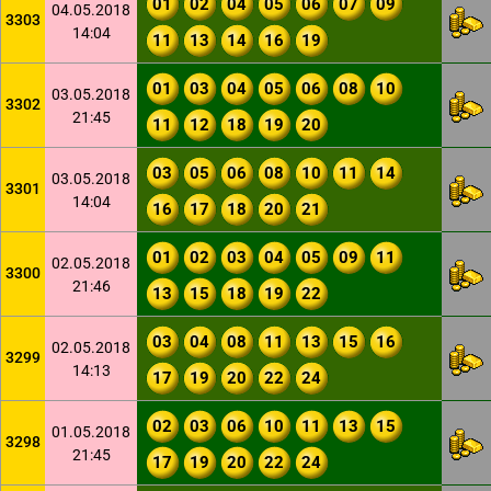
01
02
04
05
06
07
09
04.05.2018
3303
14:04
11
13
14
16
19
01
03
04
05
06
08
10
03.05.2018
3302
21:45
11
12
18
19
20
03
05
06
08
10
11
14
03.05.2018
3301
14:04
16
17
18
20
21
01
02
03
04
05
09
11
02.05.2018
3300
21:46
13
15
18
19
22
03
04
08
11
13
15
16
02.05.2018
3299
14:13
17
19
20
22
24
02
03
06
10
11
13
15
01.05.2018
3298
21:45
17
19
20
22
24