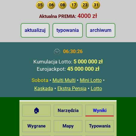
05
06
08
17
23
31
4000 zł
Aktualna PREMIA:
aktualizuj
typowania
archiwum
06:30:27
5 000 000 zł
Kumulacja Lotto:
45 000 000 zł
Eurojackpot:
Sobota
•
•
•
Multi Multi
Mini Lotto
•
•
Kaskada
Ekstra Pensja
Lotto
🏠
Narzędzia
Wyniki
Wygrane
Mapy
Typowania