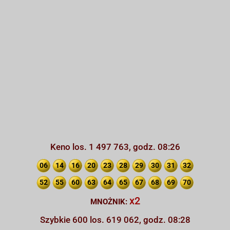
Keno los. 1 497 763, godz. 08:26
06
14
16
20
23
28
29
30
31
32
52
55
60
63
64
65
67
68
69
70
x2
MNOŻNIK:
Szybkie 600 los. 619 062, godz. 08:28