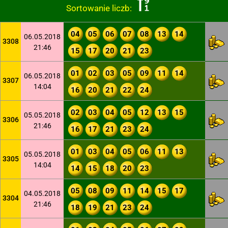
Sortowanie liczb:
04
05
06
07
08
13
14
06.05.2018
3308
21:46
15
17
20
21
23
01
02
03
05
09
11
14
06.05.2018
3307
14:04
16
20
21
22
24
02
03
04
05
12
13
15
05.05.2018
3306
21:46
16
17
21
23
24
01
03
04
05
06
11
13
05.05.2018
3305
14:04
14
15
18
20
23
05
08
09
11
14
15
17
04.05.2018
3304
21:46
18
19
21
23
24