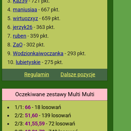
Kaz39
- 721 pkt.
maniusiaa
- 667 pkt.
wirtuozxyz
- 659 pkt.
jerzyk26
- 363 pkt.
ruben
- 359 pkt.
ZaO
- 302 pkt.
Wodzionkaiwoczanka
- 293 pkt.
lubietyskie
- 275 pkt.
Regulamin
Dalsze pozycje
Oczekiwane zestawy Multi Multi
1/1:
66
- 18 losowań
2/2:
51,60
- 139 losowań
2/3:
41,55,59
- 72 losowań