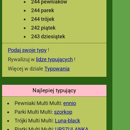
244 pewniaków
244 parek
244 trójek
242 piątek
243 dziesiątek
Podaj swoje typy
!
Rywalizuj w
lidze typujących
!
Więcej w dziale
Typowania
Najlepiej typujący
Pewniaki Multi Multi:
ennio
Parki Multi Multi:
szorkop
Trójki Multi Multi:
Luna-black
Piątki Multi Multi:
URSZULANKA