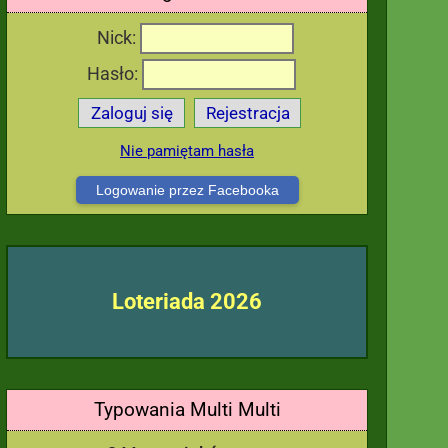
Nick:
Hasło:
Zaloguj się
Rejestracja
Nie pamiętam hasła
Logowanie przez Facebooka
Loteriada 2026
Typowania Multi Multi