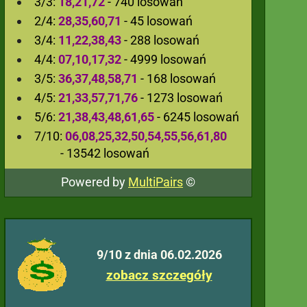
3/3:
18,21,72
- 740 losowań
2/4:
28,35,60,71
- 45 losowań
3/4:
11,22,38,43
- 288 losowań
4/4:
07,10,17,32
- 4999 losowań
3/5:
36,37,48,58,71
- 168 losowań
4/5:
21,33,57,71,76
- 1273 losowań
5/6:
21,38,43,48,61,65
- 6245 losowań
7/10:
06,08,25,32,50,54,55,56,61,80
- 13542 losowań
Powered by
MultiPairs
©
9/10 z dnia 06.02.2026
zobacz szczegóły