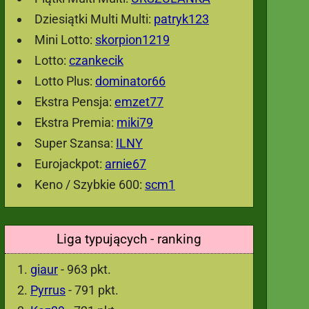
Dziesiątki Multi Multi:
patryk123
Mini Lotto:
skorpion1219
Lotto:
czankecik
Lotto Plus:
dominator66
Ekstra Pensja:
emzet77
Ekstra Premia:
miki79
Super Szansa:
ILNY
Eurojackpot:
arnie67
Keno / Szybkie 600:
scm1
Liga typujących - ranking
giaur
- 963 pkt.
Pyrrus
- 791 pkt.