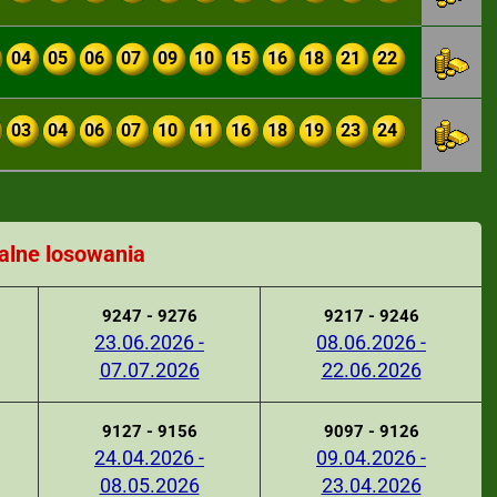
04
05
06
07
09
10
15
16
18
21
22
03
04
06
07
10
11
16
18
19
23
24
alne losowania
9247 - 9276
9217 - 9246
23.06.2026 -
08.06.2026 -
07.07.2026
22.06.2026
9127 - 9156
9097 - 9126
24.04.2026 -
09.04.2026 -
08.05.2026
23.04.2026