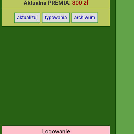
800 zł
Aktualna PREMIA:
aktualizuj
typowania
archiwum
Logowanie