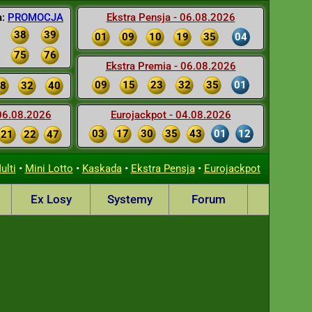
a:
PROMOCJA
Ekstra Pensja - 06.08.2026
38
39
01
09
10
19
35
04
75
76
Ekstra Premia - 06.08.2026
09
15
23
32
35
01
8
32
40
 06.08.2026
Eurojackpot - 04.08.2026
03
17
30
35
43
01
12
21
22
47
•
•
•
•
ulti
Mini Lotto
Kaskada
Ekstra Pensja
Eurojackpot
Ex Losy
Systemy
Forum