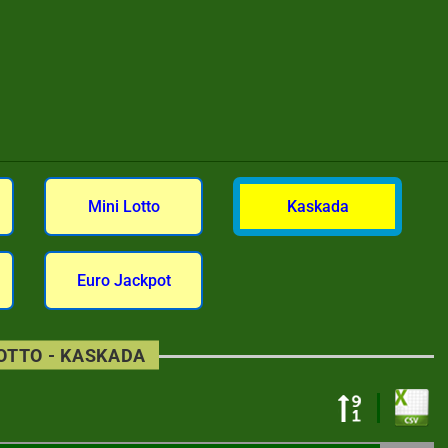
Mini Lotto
Kaskada
Euro Jackpot
LOTTO - KASKADA