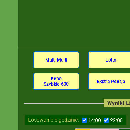
Multi Multi
Lotto
Keno
Ekstra Pensja
Szybkie 600
Wyniki 
Losowanie o godzinie:
14:00
22:00