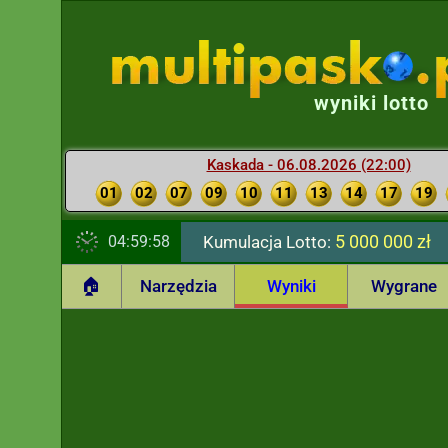
wyniki lotto
Kaskada - 06.08.2026 (22:00)
01
02
07
09
10
11
13
14
17
19
5 000 000 zł
04:59:59
Kumulacja Lotto:
🏠
Narzędzia
Wyniki
Wygrane