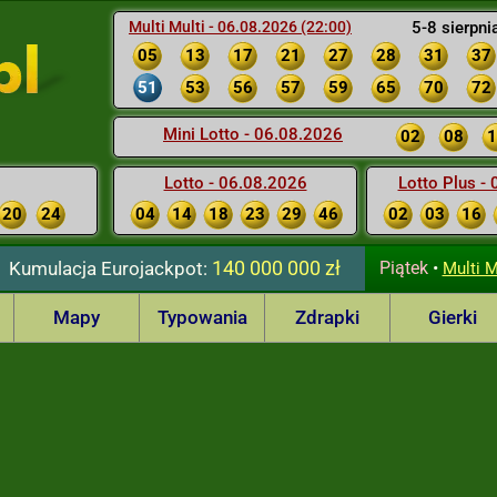
Multi Multi - 06.08.2026 (22:00)
5-8 sierpni
05
13
17
21
27
28
31
37
51
53
56
57
59
65
70
72
Mini Lotto - 06.08.2026
02
08
1
Lotto - 06.08.2026
Lotto Plus -
20
24
04
14
18
23
29
46
02
03
16
140 000 000 zł
Kumulacja
Eurojackpot:
Piątek
•
Multi M
Mapy
Typowania
Zdrapki
Gierki