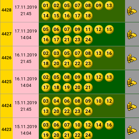
01
02
05
07
08
09
13
17.11.2019
4428
21:45
14
15
16
17
18
05
06
07
09
11
12
15
17.11.2019
4427
14:04
16
17
21
23
24
02
03
05
07
08
13
16
16.11.2019
4426
21:45
18
20
21
22
23
02
05
08
09
11
12
13
16.11.2019
4425
14:04
17
18
19
20
21
03
04
06
08
09
10
12
15.11.2019
4424
21:45
13
20
22
23
24
03
06
07
10
12
14
16
15.11.2019
4423
14:04
19
20
21
22
24