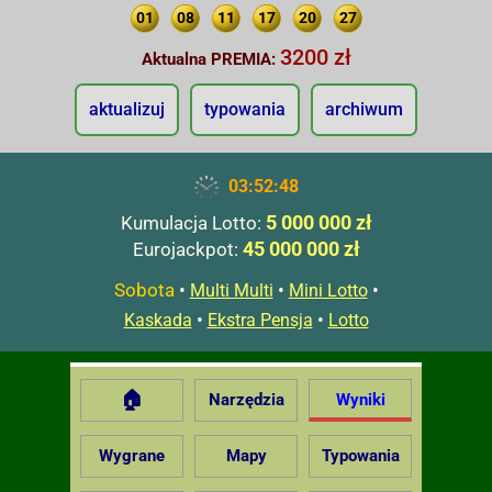
01
08
11
17
20
27
3200 zł
Aktualna PREMIA:
aktualizuj
typowania
archiwum
03:52:49
5 000 000 zł
Kumulacja Lotto:
45 000 000 zł
Eurojackpot:
Sobota
•
•
•
Multi Multi
Mini Lotto
•
•
Kaskada
Ekstra Pensja
Lotto
🏠
Narzędzia
Wyniki
Wygrane
Mapy
Typowania