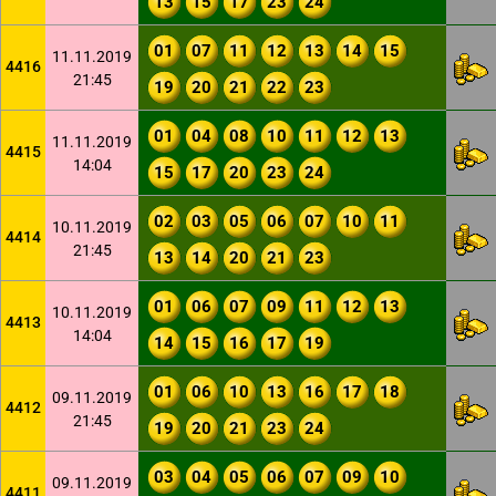
13
15
17
23
24
01
07
11
12
13
14
15
11.11.2019
4416
21:45
19
20
21
22
23
01
04
08
10
11
12
13
11.11.2019
4415
14:04
15
17
20
23
24
02
03
05
06
07
10
11
10.11.2019
4414
21:45
13
14
20
21
23
01
06
07
09
11
12
13
10.11.2019
4413
14:04
14
15
16
17
19
01
06
10
13
16
17
18
09.11.2019
4412
21:45
19
20
21
23
24
03
04
05
06
07
09
10
09.11.2019
4411