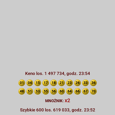
Keno los. 1 497 734, godz. 23:54
01
04
15
17
18
21
23
26
33
36
48
51
53
55
56
60
64
66
67
70
x2
MNOŻNIK:
Szybkie 600 los. 619 033, godz. 23:52