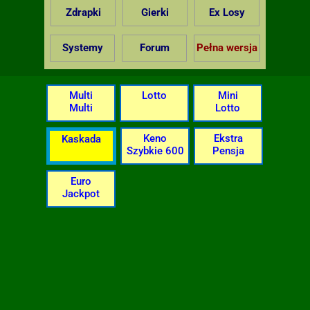
Zdrapki
Gierki
Ex Losy
Systemy
Forum
Pełna wersja
Multi
Lotto
Mini
Multi
Lotto
Keno
Ekstra
Kaskada
Szybkie 600
Pensja
Euro
Jackpot