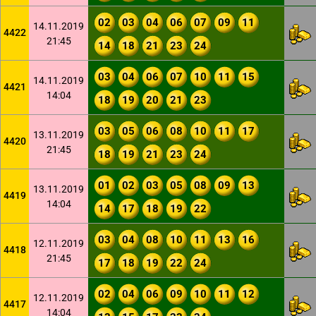
02
03
04
06
07
09
11
14.11.2019
4422
21:45
14
18
21
23
24
03
04
06
07
10
11
15
14.11.2019
4421
14:04
18
19
20
21
23
03
05
06
08
10
11
17
13.11.2019
4420
21:45
18
19
21
23
24
01
02
03
05
08
09
13
13.11.2019
4419
14:04
14
17
18
19
22
03
04
08
10
11
13
16
12.11.2019
4418
21:45
17
18
19
22
24
02
04
06
09
10
11
12
12.11.2019
4417
14:04