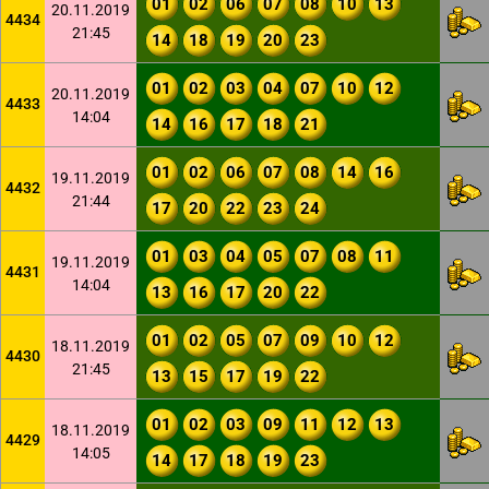
01
02
06
07
08
10
13
20.11.2019
4434
21:45
14
18
19
20
23
01
02
03
04
07
10
12
20.11.2019
4433
14:04
14
16
17
18
21
01
02
06
07
08
14
16
19.11.2019
4432
21:44
17
20
22
23
24
01
03
04
05
07
08
11
19.11.2019
4431
14:04
13
16
17
20
22
01
02
05
07
09
10
12
18.11.2019
4430
21:45
13
15
17
19
22
01
02
03
09
11
12
13
18.11.2019
4429
14:05
14
17
18
19
23