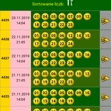
Sortowanie liczb:
01
04
05
06
07
09
12
23.11.2019
4439
14:04
18
20
21
22
23
01
03
05
06
12
14
15
22.11.2019
4438
21:45
17
18
21
22
24
01
03
05
06
10
15
16
22.11.2019
4437
14:04
17
20
22
23
24
01
05
06
08
09
10
12
21.11.2019
4436
21:45
14
19
21
22
23
01
02
04
05
06
09
10
21.11.2019
4435
14:04
11
13
14
18
19