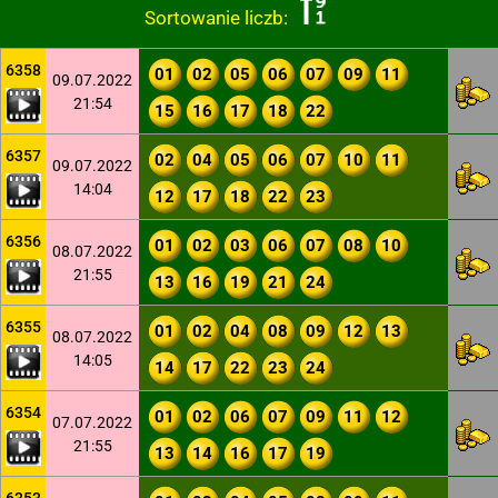
Sortowanie liczb:
6358
01
02
05
06
07
09
11
09.07.2022
21:54
15
16
17
18
22
6357
02
04
05
06
07
10
11
09.07.2022
14:04
12
17
18
22
23
6356
01
02
03
06
07
08
10
08.07.2022
21:55
13
16
19
21
24
6355
01
02
04
08
09
12
13
08.07.2022
14:05
14
17
22
23
24
6354
01
02
06
07
09
11
12
07.07.2022
21:55
13
14
16
17
19