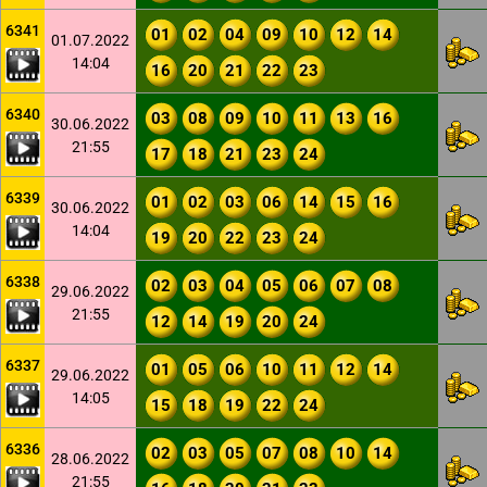
6341
01
02
04
09
10
12
14
01.07.2022
14:04
16
20
21
22
23
6340
03
08
09
10
11
13
16
30.06.2022
21:55
17
18
21
23
24
6339
01
02
03
06
14
15
16
30.06.2022
14:04
19
20
22
23
24
6338
02
03
04
05
06
07
08
29.06.2022
21:55
12
14
19
20
24
6337
01
05
06
10
11
12
14
29.06.2022
14:05
15
18
19
22
24
6336
02
03
05
07
08
10
14
28.06.2022
21:55