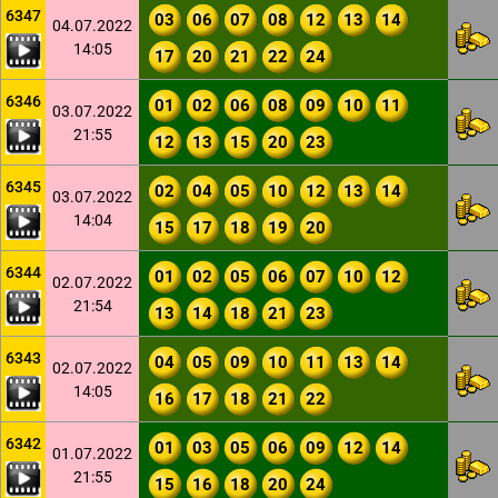
6347
03
06
07
08
12
13
14
04.07.2022
14:05
17
20
21
22
24
6346
01
02
06
08
09
10
11
03.07.2022
21:55
12
13
15
20
23
6345
02
04
05
10
12
13
14
03.07.2022
14:04
15
17
18
19
20
6344
01
02
05
06
07
10
12
02.07.2022
21:54
13
14
18
21
23
6343
04
05
09
10
11
13
14
02.07.2022
14:05
16
17
18
21
22
6342
01
03
05
06
09
12
14
01.07.2022
21:55
15
16
18
20
24