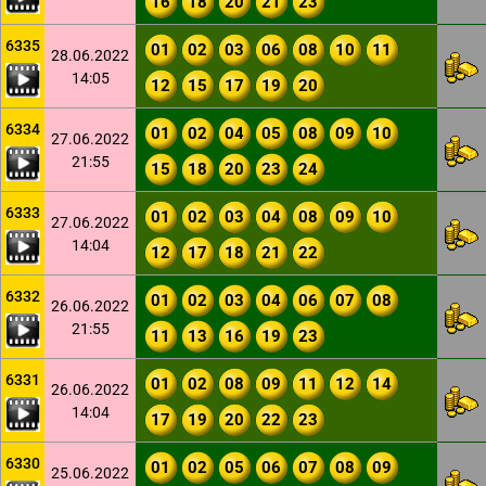
16
18
20
21
23
6335
01
02
03
06
08
10
11
28.06.2022
14:05
12
15
17
19
20
6334
01
02
04
05
08
09
10
27.06.2022
21:55
15
18
20
23
24
6333
01
02
03
04
08
09
10
27.06.2022
14:04
12
17
18
21
22
6332
01
02
03
04
06
07
08
26.06.2022
21:55
11
13
16
19
23
6331
01
02
08
09
11
12
14
26.06.2022
14:04
17
19
20
22
23
6330
01
02
05
06
07
08
09
25.06.2022