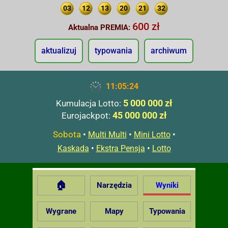
03
12
13
20
21
32
600 zł
Aktualna PREMIA:
aktualizuj
typowania
archiwum
11:05:25
5 000 000 zł
Kumulacja Lotto:
45 000 000 zł
Eurojackpot:
Sobota
•
•
•
Multi Multi
Mini Lotto
•
•
Kaskada
Ekstra Pensja
Lotto
🏠
Narzędzia
Wyniki
Wygrane
Mapy
Typowania