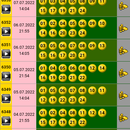
6353
01
03
04
05
08
09
11
07.07.2022
14:04
15
17
19
21
24
6352
01
02
04
05
06
09
10
06.07.2022
21:55
14
16
20
23
24
6351
03
05
06
07
08
09
13
06.07.2022
14:05
15
16
17
20
21
6350
01
04
05
06
08
12
14
05.07.2022
21:54
16
19
20
21
22
6349
01
05
06
07
08
10
11
05.07.2022
14:04
12
19
22
23
24
6348
01
02
04
08
11
12
14
04.07.2022
21:55
15
17
19
21
22