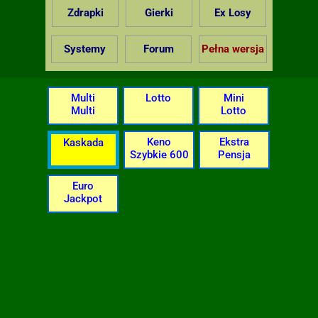
Zdrapki
Gierki
Ex Losy
Systemy
Forum
Pełna wersja
Multi
Lotto
Mini
Multi
Lotto
Keno
Ekstra
Kaskada
Szybkie 600
Pensja
Euro
Jackpot