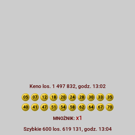
Keno los. 1 497 832, godz. 13:02
05
07
12
18
20
24
28
30
33
35
40
41
47
51
54
58
62
64
67
70
x1
MNOŻNIK:
Szybkie 600 los. 619 131, godz. 13:04