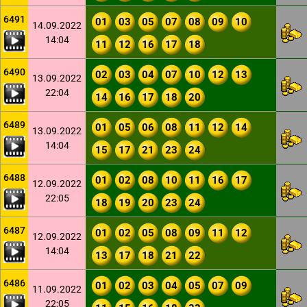
6491
01
03
05
07
08
09
10
14.09.2022
14:04
11
12
16
17
18
6490
02
03
04
07
10
12
13
13.09.2022
22:04
14
16
17
18
20
6489
01
05
06
08
11
12
14
13.09.2022
14:04
15
17
21
23
24
6488
01
02
08
10
11
16
17
12.09.2022
22:05
18
19
20
23
24
6487
01
02
05
08
09
11
12
12.09.2022
14:04
13
17
18
21
22
6486
01
02
03
04
05
07
09
11.09.2022
22:05