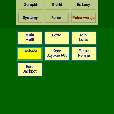
Zdrapki
Gierki
Ex Losy
Systemy
Forum
Pełna wersja
Multi
Lotto
Mini
Multi
Lotto
Keno
Ekstra
Kaskada
Szybkie 600
Pensja
Euro
Jackpot