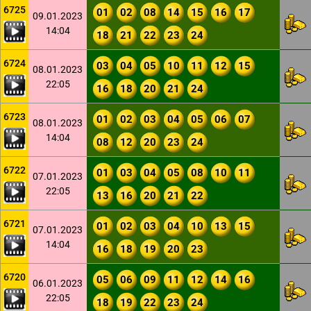
6725
01
02
08
14
15
16
17
09.01.2023
14:04
18
21
22
23
24
6724
03
04
05
10
11
12
15
08.01.2023
22:05
16
18
20
21
24
6723
01
02
03
04
05
06
07
08.01.2023
14:04
08
12
20
23
24
6722
01
03
04
05
08
10
11
07.01.2023
22:05
13
16
20
21
22
6721
01
02
03
04
10
13
15
07.01.2023
14:04
16
18
19
20
23
6720
05
06
09
11
12
14
16
06.01.2023
22:05
18
19
22
23
24