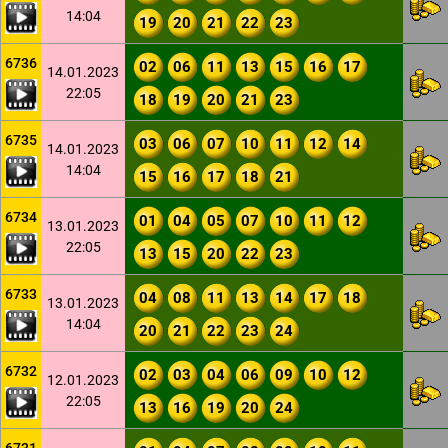
14:04
19
20
21
22
23
6736
02
06
11
13
15
16
17
14.01.2023
22:05
18
19
20
21
23
6735
03
06
07
10
11
12
14
14.01.2023
14:04
15
16
17
18
21
6734
01
04
05
07
10
11
12
13.01.2023
22:05
13
15
20
22
23
6733
04
08
11
13
14
17
18
13.01.2023
14:04
20
21
22
23
24
6732
02
03
04
06
09
10
12
12.01.2023
22:05
13
16
19
20
24