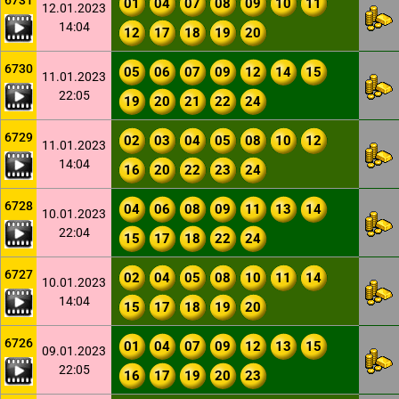
6731
01
04
07
08
09
10
11
12.01.2023
14:04
12
17
18
19
20
6730
05
06
07
09
12
14
15
11.01.2023
22:05
19
20
21
22
24
6729
02
03
04
05
08
10
12
11.01.2023
14:04
16
20
22
23
24
6728
04
06
08
09
11
13
14
10.01.2023
22:04
15
17
18
22
24
6727
02
04
05
08
10
11
14
10.01.2023
14:04
15
17
18
19
20
6726
01
04
07
09
12
13
15
09.01.2023
22:05
16
17
19
20
23