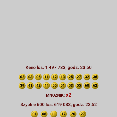
Keno los. 1 497 733, godz. 23:50
02
03
06
11
12
13
25
27
32
36
39
41
42
44
50
51
53
55
60
62
x2
MNOŻNIK:
Szybkie 600 los. 619 033, godz. 23:52
01
08
11
17
20
27