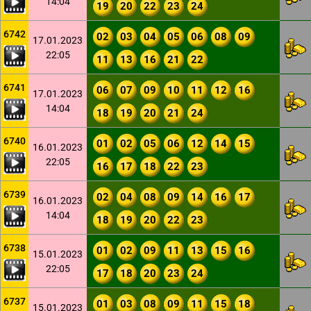
14:04
19
20
22
23
24
6742
02
03
04
05
06
08
09
17.01.2023
22:05
11
13
16
21
22
6741
06
07
09
10
11
12
16
17.01.2023
14:04
18
19
20
21
24
6740
01
02
05
06
12
14
15
16.01.2023
22:05
16
17
18
22
23
6739
02
04
08
09
14
16
17
16.01.2023
14:04
18
19
20
22
23
6738
01
02
09
11
13
15
16
15.01.2023
22:05
17
18
20
23
24
6737
01
03
08
09
11
15
18
15.01.2023