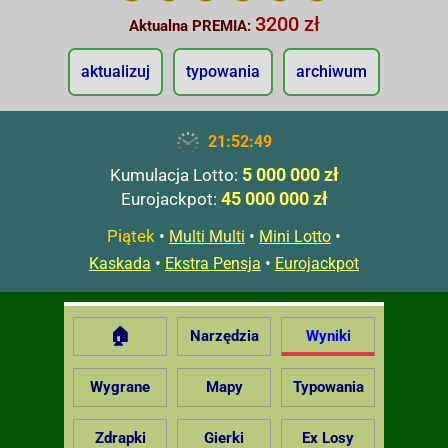
3200 zł
Aktualna PREMIA:
aktualizuj
typowania
archiwum
21:52:50
5 000 000 zł
Kumulacja Lotto:
45 000 000 zł
Eurojackpot:
Piątek
•
•
•
Multi Multi
Mini Lotto
•
•
Kaskada
Ekstra Pensja
Eurojackpot
🏠
Narzędzia
Wyniki
Wygrane
Mapy
Typowania
Zdrapki
Gierki
Ex Losy