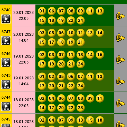
6748
01
06
07
08
09
11
13
20.01.2023
22:05
15
18
19
22
24
6747
03
05
06
10
11
13
14
20.01.2023
14:04
15
17
18
19
21
6746
02
03
07
11
13
14
16
19.01.2023
22:05
17
19
20
21
24
6745
01
02
05
06
07
11
13
19.01.2023
14:04
17
20
21
22
24
6744
02
04
06
07
08
09
11
18.01.2023
22:05
14
17
20
22
23
6743
02
04
07
09
13
15
18
18.01.2023