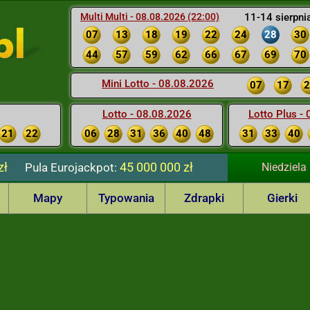
Multi Multi - 08.08.2026 (22:00)
11-14 sierpni
07
13
18
19
22
24
28
30
44
57
59
62
66
67
69
70
Mini Lotto - 08.08.2026
07
17
2
Lotto - 08.08.2026
Lotto Plus -
21
22
06
28
31
36
40
48
31
33
40
zł
45 000 000 zł
Pula
Eurojackpot:
Niedziela
Mapy
Typowania
Zdrapki
Gierki