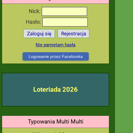
Nick:
Hasło:
Zaloguj się
Rejestracja
Nie pamiętam hasła
Logowanie przez Facebooka
Loteriada 2026
Typowania Multi Multi