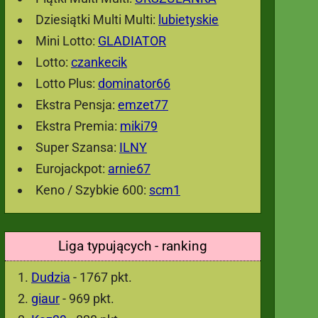
Dziesiątki Multi Multi:
lubietyskie
Mini Lotto:
GLADIATOR
Lotto:
czankecik
Lotto Plus:
dominator66
Ekstra Pensja:
emzet77
Ekstra Premia:
miki79
Super Szansa:
ILNY
Eurojackpot:
arnie67
Keno / Szybkie 600:
scm1
Liga typujących - ranking
Dudzia
- 1767 pkt.
giaur
- 969 pkt.