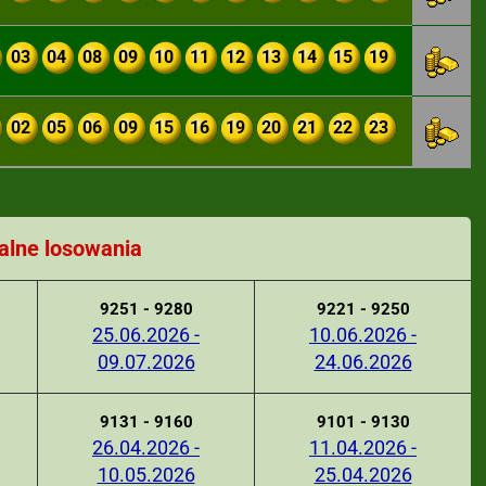
03
04
08
09
10
11
12
13
14
15
19
02
05
06
09
15
16
19
20
21
22
23
alne losowania
9251 - 9280
9221 - 9250
25.06.2026 -
10.06.2026 -
09.07.2026
24.06.2026
9131 - 9160
9101 - 9130
26.04.2026 -
11.04.2026 -
10.05.2026
25.04.2026