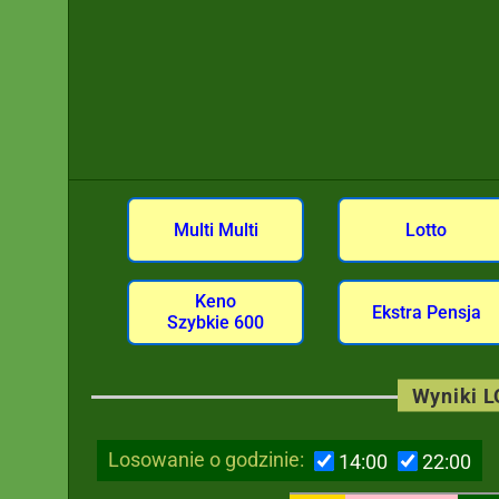
Multi Multi
Lotto
Keno
Ekstra Pensja
Szybkie 600
Wyniki 
Losowanie o godzinie:
14:00
22:00