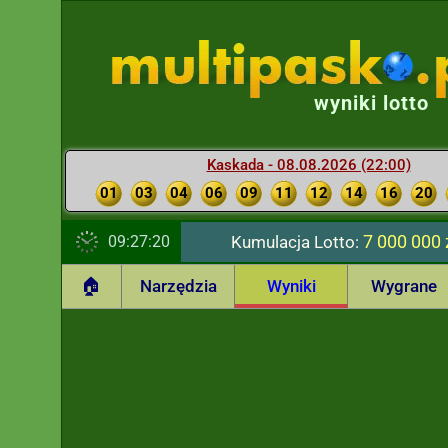
wyniki lotto
Kaskada - 08.08.2026 (22:00)
01
03
04
06
09
11
12
14
16
20
7 000 000 
09:27:21
Kumulacja Lotto:
🏠
Narzędzia
Wyniki
Wygrane