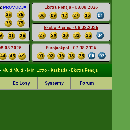
a:
PROMOCJA
Ekstra Pensja - 08.08.2026
35
36
06
09
17
27
35
01
73
79
Ekstra Premia - 08.08.2026
27
29
30
33
35
04
6
31
36
 08.08.2026
Eurojackpot - 07.08.2026
01
03
06
13
23
05
07
44
45
49
•
•
•
•
Multi Multi
Mini Lotto
Kaskada
Ekstra Pensja
Ex Losy
Systemy
Forum