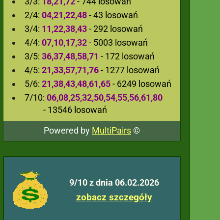
3/3:
18,21,72
- 744 losowań
2/4:
04,21,22,48
- 43 losowań
3/4:
11,22,38,43
- 292 losowań
4/4:
07,10,17,32
- 5003 losowań
3/5:
36,37,48,58,71
- 172 losowań
4/5:
21,33,57,71,76
- 1277 losowań
5/6:
21,38,43,48,61,65
- 6249 losowań
7/10:
06,08,25,32,50,54,55,56,61,80
- 13546 losowań
Powered by
MultiPairs
©
9/10 z dnia 06.02.2026
zobacz szczegóły