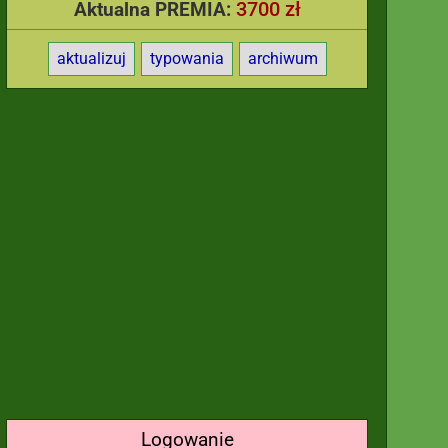
3700 zł
Aktualna PREMIA:
aktualizuj
typowania
archiwum
Logowanie