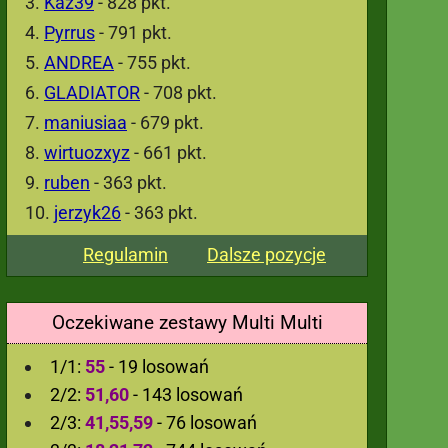
Kaz39
- 828 pkt.
Pyrrus
- 791 pkt.
ANDREA
- 755 pkt.
GLADIATOR
- 708 pkt.
maniusiaa
- 679 pkt.
wirtuozxyz
- 661 pkt.
ruben
- 363 pkt.
jerzyk26
- 363 pkt.
Regulamin
Dalsze pozycje
Oczekiwane zestawy Multi Multi
1/1:
55
- 19 losowań
2/2:
51,60
- 143 losowań
2/3:
41,55,59
- 76 losowań