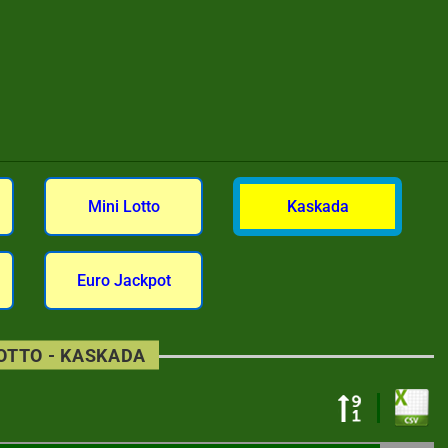
Mini Lotto
Kaskada
Euro Jackpot
LOTTO - KASKADA