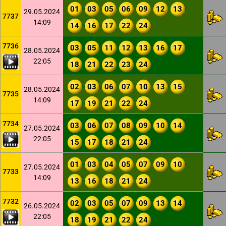
01
03
05
06
09
12
13
29.05.2024
7737
14:09
14
16
17
22
24
7736
03
05
11
12
13
16
17
28.05.2024
22:05
18
21
22
23
24
02
03
06
07
10
13
15
28.05.2024
7735
14:09
17
19
21
22
24
7734
03
06
07
08
09
10
14
27.05.2024
22:05
15
17
18
21
24
01
03
04
05
07
09
10
27.05.2024
7733
14:09
13
16
18
21
24
7732
02
03
05
07
09
13
14
26.05.2024
22:05
18
19
21
22
24