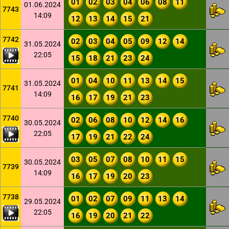
01
02
03
04
06
08
11
01.06.2024
7743
14:09
12
13
14
15
21
7742
02
03
04
05
09
12
14
31.05.2024
22:05
15
18
21
23
24
01
04
10
11
13
14
15
31.05.2024
7741
14:09
16
17
19
21
23
7740
02
06
08
10
12
14
16
30.05.2024
22:05
17
19
21
22
24
03
05
07
08
10
11
15
30.05.2024
7739
14:09
16
17
19
20
23
7738
01
02
07
09
11
13
14
29.05.2024
22:05
16
19
20
21
22