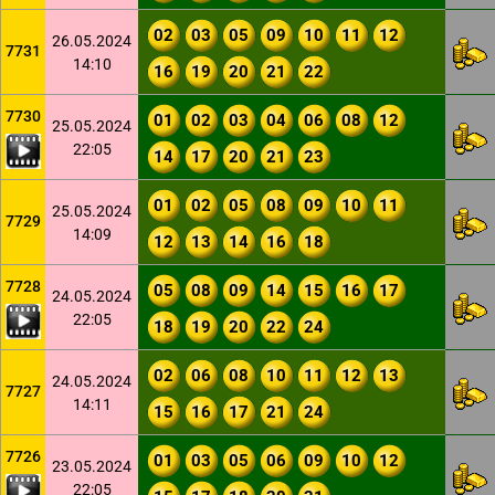
02
03
05
09
10
11
12
26.05.2024
7731
14:10
16
19
20
21
22
7730
01
02
03
04
06
08
12
25.05.2024
22:05
14
17
20
21
23
01
02
05
08
09
10
11
25.05.2024
7729
14:09
12
13
14
16
18
7728
05
08
09
14
15
16
17
24.05.2024
22:05
18
19
20
22
24
02
06
08
10
11
12
13
24.05.2024
7727
14:11
15
16
17
21
24
7726
01
03
05
06
09
10
12
23.05.2024
22:05