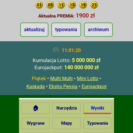
01
05
11
15
19
21
1900 zł
Aktualna PREMIA:
aktualizuj
typowania
archiwum
11:01:21
5 000 000 zł
Kumulacja Lotto:
140 000 000 zł
Eurojackpot:
Piątek
•
•
•
Multi Multi
Mini Lotto
•
•
Kaskada
Ekstra Pensja
Eurojackpot
🏠
Narzędzia
Wyniki
Wygrane
Mapy
Typowania