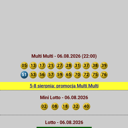
Multi Multi - 06.08.2026 (22:00)
05
13
17
21
27
28
31
37
38
39
51
53
56
57
59
65
70
72
75
76
5-8 sierpnia: promocja Multi Multi
Mini Lotto - 06.08.2026
02
08
18
32
40
Lotto - 06.08.2026