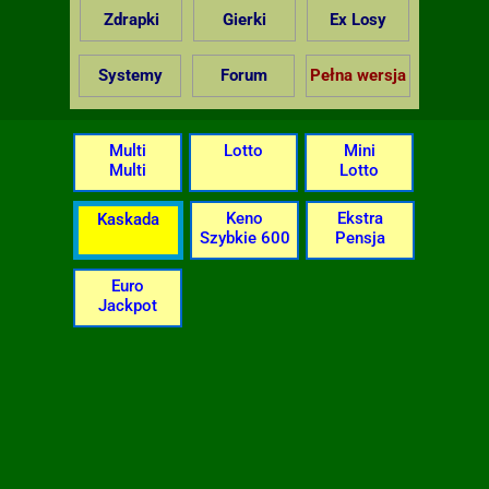
Zdrapki
Gierki
Ex Losy
Systemy
Forum
Pełna wersja
Multi
Lotto
Mini
Multi
Lotto
Keno
Ekstra
Kaskada
Szybkie 600
Pensja
Euro
Jackpot