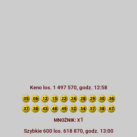
Keno los. 1 497 570, godz. 12:58
05
06
12
15
22
24
28
29
30
36
37
38
43
48
49
52
54
57
58
67
x1
MNOŻNIK:
Szybkie 600 los. 618 870, godz. 13:00