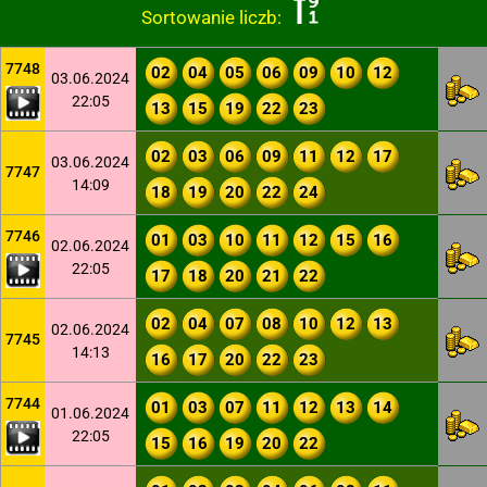
Sortowanie liczb:
7748
02
04
05
06
09
10
12
03.06.2024
22:05
13
15
19
22
23
02
03
06
09
11
12
17
03.06.2024
7747
14:09
18
19
20
22
24
7746
01
03
10
11
12
15
16
02.06.2024
22:05
17
18
20
21
22
02
04
07
08
10
12
13
02.06.2024
7745
14:13
16
17
20
22
23
7744
01
03
07
11
12
13
14
01.06.2024
22:05
15
16
19
20
22