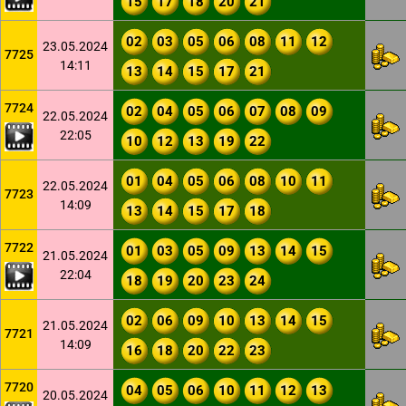
15
17
18
20
21
02
03
05
06
08
11
12
23.05.2024
7725
14:11
13
14
15
17
21
7724
02
04
05
06
07
08
09
22.05.2024
22:05
10
12
13
19
22
01
04
05
06
08
10
11
22.05.2024
7723
14:09
13
14
15
17
18
7722
01
03
05
09
13
14
15
21.05.2024
22:04
18
19
20
23
24
02
06
09
10
13
14
15
21.05.2024
7721
14:09
16
18
20
22
23
7720
04
05
06
10
11
12
13
20.05.2024