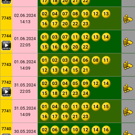
17
18
20
21
22
02
04
07
08
10
12
13
02.06.2024
7745
14:13
16
17
20
22
23
7744
01
03
07
11
12
13
14
01.06.2024
22:05
15
16
19
20
22
01
02
03
04
06
08
11
01.06.2024
7743
14:09
12
13
14
15
21
7742
02
03
04
05
09
12
14
31.05.2024
22:05
15
18
21
23
24
01
04
10
11
13
14
15
31.05.2024
7741
14:09
16
17
19
21
23
7740
02
06
08
10
12
14
16
30.05.2024