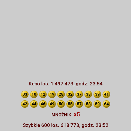
Keno los. 1 497 473, godz. 23:54
03
10
12
19
28
32
37
38
39
41
42
44
46
49
50
55
57
58
59
64
x5
MNOŻNIK:
Szybkie 600 los. 618 773, godz. 23:52