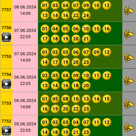
01
03
04
07
09
10
12
08.06.2024
7757
14:09
13
14
16
22
24
7756
01
04
05
06
10
15
16
07.06.2024
22:05
17
18
19
20
21
01
02
03
06
07
09
12
07.06.2024
7755
14:09
14
17
19
20
23
7754
02
03
04
09
10
11
12
06.06.2024
22:05
13
14
16
18
20
01
05
08
10
13
14
15
06.06.2024
7753
14:09
16
19
20
22
23
7752
01
02
03
04
07
11
12
05.06.2024
22:05
14
18
19
21
23