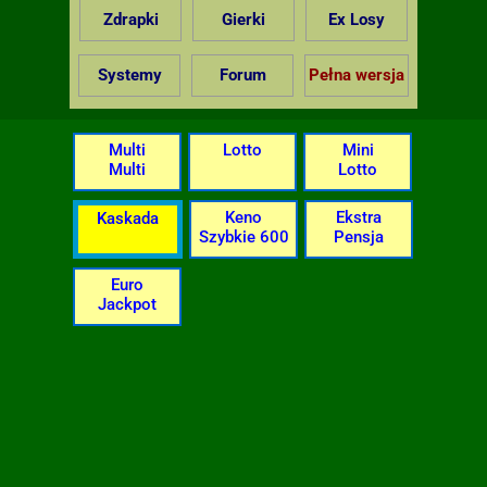
Zdrapki
Gierki
Ex Losy
Systemy
Forum
Pełna wersja
Multi
Lotto
Mini
Multi
Lotto
Keno
Ekstra
Kaskada
Szybkie 600
Pensja
Euro
Jackpot