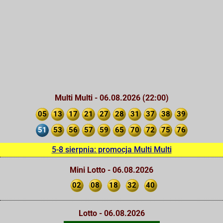
Multi Multi - 06.08.2026 (22:00)
05
13
17
21
27
28
31
37
38
39
51
53
56
57
59
65
70
72
75
76
5-8 sierpnia: promocja Multi Multi
Mini Lotto - 06.08.2026
02
08
18
32
40
Lotto - 06.08.2026