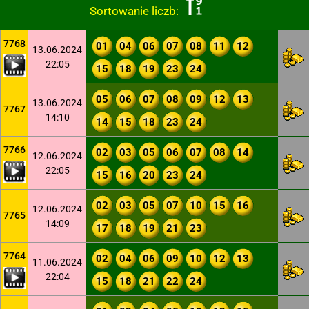
Sortowanie liczb:
7768
01
04
06
07
08
11
12
13.06.2024
22:05
15
18
19
23
24
05
06
07
08
09
12
13
13.06.2024
7767
14:10
14
15
18
23
24
7766
02
03
05
06
07
08
14
12.06.2024
22:05
15
16
20
23
24
02
03
05
07
10
15
16
12.06.2024
7765
14:09
17
18
19
21
23
7764
02
04
06
09
10
12
13
11.06.2024
22:04
15
18
21
22
24