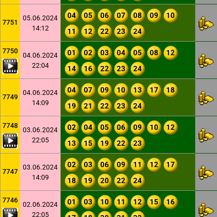
04
05
06
07
08
09
10
05.06.2024
7751
14:12
11
12
22
23
24
7750
01
02
03
04
05
08
12
04.06.2024
22:04
14
16
22
23
24
04
07
09
10
13
17
18
04.06.2024
7749
14:09
19
21
22
23
24
7748
02
04
05
06
09
10
12
03.06.2024
22:05
13
15
19
22
23
02
03
06
09
11
12
17
03.06.2024
7747
14:09
18
19
20
22
24
7746
01
03
10
11
12
15
16
02.06.2024
22:05