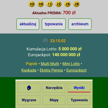
03
04
11
22
26
28
700 zł
Aktualna PREMIA:
aktualizuj
typowania
archiwum
23:15:03
5 000 000 zł
Kumulacja Lotto:
140 000 000 zł
Eurojackpot:
Piątek
•
•
•
Multi Multi
Mini Lotto
•
•
Kaskada
Ekstra Pensja
Eurojackpot
🏠
Narzędzia
Wyniki
Wygrane
Mapy
Typowania