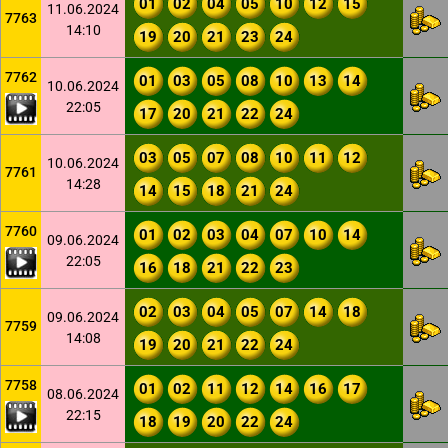
01
02
04
05
10
12
15
11.06.2024
7763
14:10
19
20
21
23
24
7762
01
03
05
08
10
13
14
10.06.2024
22:05
17
20
21
22
24
03
05
07
08
10
11
12
10.06.2024
7761
14:28
14
15
18
21
24
7760
01
02
03
04
07
10
14
09.06.2024
22:05
16
18
21
22
23
02
03
04
05
07
14
18
09.06.2024
7759
14:08
19
20
21
22
24
7758
01
02
11
12
14
16
17
08.06.2024
22:15
18
19
20
22
24