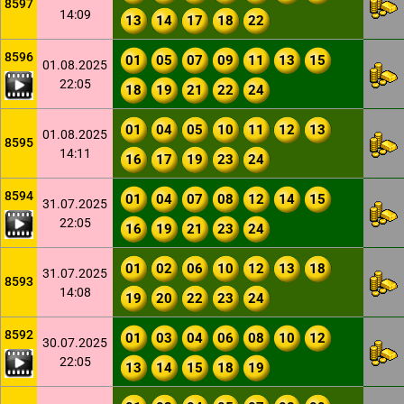
8597
14:09
13
14
17
18
22
8596
01
05
07
09
11
13
15
01.08.2025
22:05
18
19
21
22
24
01
04
05
10
11
12
13
01.08.2025
8595
14:11
16
17
19
23
24
8594
01
04
07
08
12
14
15
31.07.2025
22:05
16
19
21
23
24
01
02
06
10
12
13
18
31.07.2025
8593
14:08
19
20
22
23
24
8592
01
03
04
06
08
10
12
30.07.2025
22:05
13
14
15
18
19