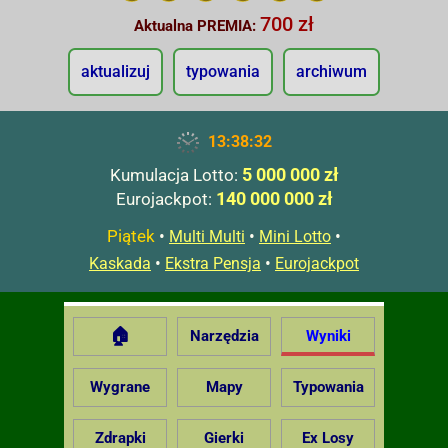
700 zł
Aktualna PREMIA:
aktualizuj
typowania
archiwum
13:38:33
5 000 000 zł
Kumulacja Lotto:
140 000 000 zł
Eurojackpot:
Piątek
•
•
•
Multi Multi
Mini Lotto
•
•
Kaskada
Ekstra Pensja
Eurojackpot
🏠
Narzędzia
Wyniki
Wygrane
Mapy
Typowania
Zdrapki
Gierki
Ex Losy