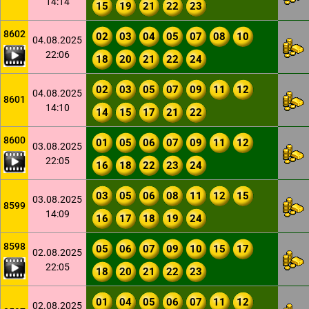
14:14
15
19
21
22
23
8602
02
03
04
05
07
08
10
04.08.2025
22:06
18
20
21
22
24
02
03
05
07
09
11
12
04.08.2025
8601
14:10
14
15
17
21
22
8600
01
05
06
07
09
11
12
03.08.2025
22:05
16
18
22
23
24
03
05
06
08
11
12
15
03.08.2025
8599
14:09
16
17
18
19
24
8598
05
06
07
09
10
15
17
02.08.2025
22:05
18
20
21
22
23
01
04
05
06
07
11
12
02.08.2025