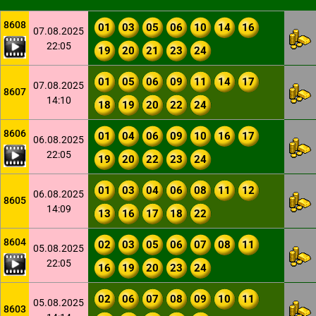
8608
01
03
05
06
10
14
16
07.08.2025
22:05
19
20
21
23
24
01
05
06
09
11
14
17
07.08.2025
8607
14:10
18
19
20
22
24
8606
01
04
06
09
10
16
17
06.08.2025
22:05
19
20
22
23
24
01
03
04
06
08
11
12
06.08.2025
8605
14:09
13
16
17
18
22
8604
02
03
05
06
07
08
11
05.08.2025
22:05
16
19
20
23
24
02
06
07
08
09
10
11
05.08.2025
8603