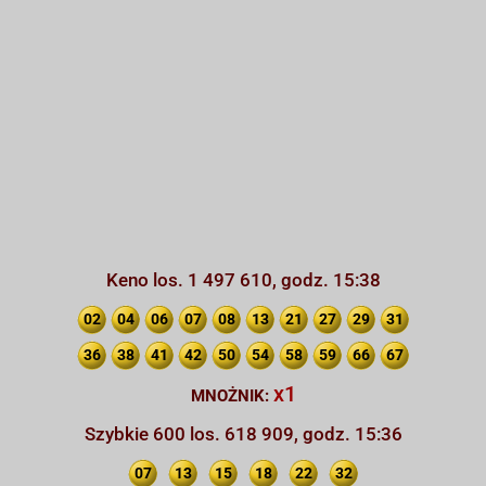
Keno los. 1 497 610, godz. 15:38
02
04
06
07
08
13
21
27
29
31
36
38
41
42
50
54
58
59
66
67
x1
MNOŻNIK:
Szybkie 600 los. 618 909, godz. 15:36
07
13
15
18
22
32