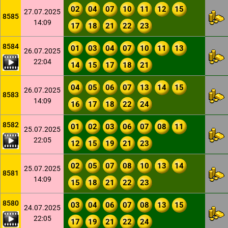
02
04
07
10
11
12
15
27.07.2025
8585
14:09
17
18
21
22
23
8584
01
03
04
07
10
11
13
26.07.2025
22:04
14
15
17
18
21
04
05
06
07
13
14
15
26.07.2025
8583
14:09
16
17
18
22
24
8582
01
02
03
06
07
08
11
25.07.2025
22:05
12
15
19
21
23
02
05
07
08
10
13
14
25.07.2025
8581
14:09
15
18
21
22
23
8580
03
04
06
07
08
13
15
24.07.2025
22:05
17
19
21
22
24