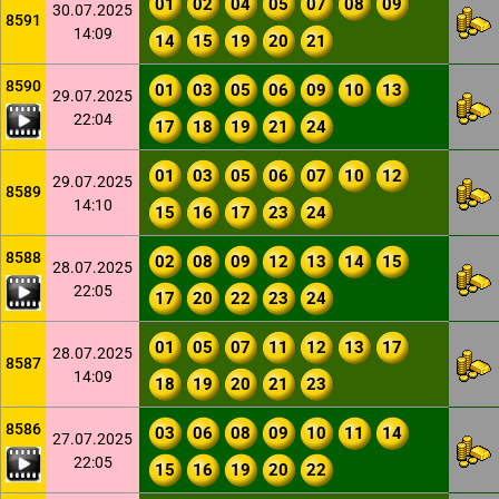
01
02
04
05
07
08
09
30.07.2025
8591
14:09
14
15
19
20
21
8590
01
03
05
06
09
10
13
29.07.2025
22:04
17
18
19
21
24
01
03
05
06
07
10
12
29.07.2025
8589
14:10
15
16
17
23
24
8588
02
08
09
12
13
14
15
28.07.2025
22:05
17
20
22
23
24
01
05
07
11
12
13
17
28.07.2025
8587
14:09
18
19
20
21
23
8586
03
06
08
09
10
11
14
27.07.2025
22:05
15
16
19
20
22