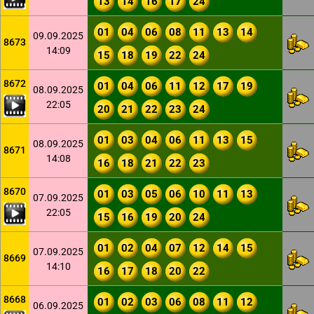
13
14
16
17
24
01
04
06
08
11
13
14
09.09.2025
8673
14:09
15
18
19
22
24
8672
01
04
06
11
12
17
19
08.09.2025
22:05
20
21
22
23
24
01
03
04
06
11
13
15
08.09.2025
8671
14:08
16
18
21
22
23
8670
01
03
05
06
10
11
13
07.09.2025
22:05
15
16
19
20
24
01
02
04
07
12
14
15
07.09.2025
8669
14:10
16
17
18
20
22
8668
01
02
03
06
08
11
12
06.09.2025