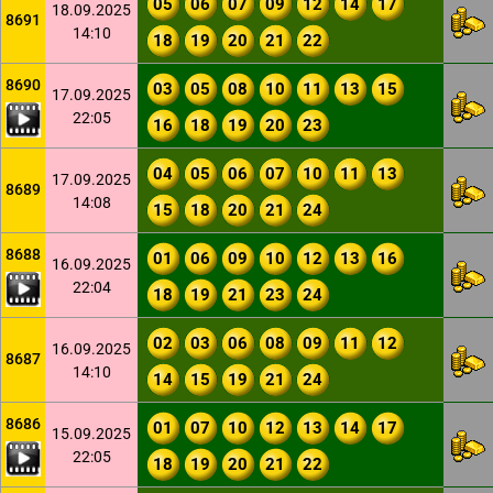
05
06
07
09
12
14
17
18.09.2025
8691
14:10
18
19
20
21
22
8690
03
05
08
10
11
13
15
17.09.2025
22:05
16
18
19
20
23
04
05
06
07
10
11
13
17.09.2025
8689
14:08
15
18
20
21
24
8688
01
06
09
10
12
13
16
16.09.2025
22:04
18
19
21
23
24
02
03
06
08
09
11
12
16.09.2025
8687
14:10
14
15
19
21
24
8686
01
07
10
12
13
14
17
15.09.2025
22:05
18
19
20
21
22