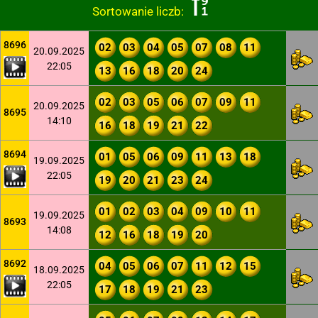
Sortowanie liczb:
8696
02
03
04
05
07
08
11
20.09.2025
22:05
13
16
18
20
24
02
03
05
06
07
09
11
20.09.2025
8695
14:10
16
18
19
21
22
8694
01
05
06
09
11
13
18
19.09.2025
22:05
19
20
21
23
24
01
02
03
04
09
10
11
19.09.2025
8693
14:08
12
16
18
19
20
8692
04
05
06
07
11
12
15
18.09.2025
22:05
17
18
19
21
23