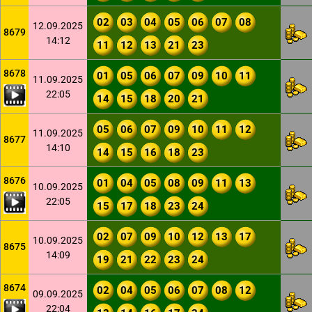
02
03
04
05
06
07
08
12.09.2025
8679
14:12
11
12
13
21
23
8678
01
05
06
07
09
10
11
11.09.2025
22:05
14
15
18
20
21
05
06
07
09
10
11
12
11.09.2025
8677
14:10
14
15
16
18
23
8676
01
04
05
08
09
11
13
10.09.2025
22:05
15
17
18
23
24
02
07
09
10
12
13
17
10.09.2025
8675
14:09
19
21
22
23
24
8674
02
04
05
06
07
08
12
09.09.2025
22:04