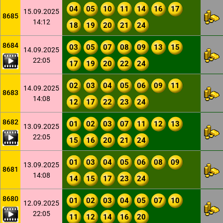
04
05
10
11
14
16
17
15.09.2025
8685
14:12
18
19
20
21
24
8684
03
05
07
08
09
13
15
14.09.2025
22:05
17
19
20
22
24
02
03
04
05
06
09
11
14.09.2025
8683
14:08
12
17
22
23
24
8682
01
02
03
07
11
12
13
13.09.2025
22:05
15
16
20
21
24
01
03
04
05
06
08
09
13.09.2025
8681
14:08
14
15
17
23
24
8680
01
02
03
04
05
07
10
12.09.2025
22:05
11
12
14
16
20