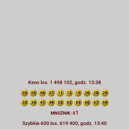
Keno los. 1 498 102, godz. 13:38
03
05
06
07
11
12
15
26
28
29
33
34
47
49
53
62
63
66
67
69
x1
MNOŻNIK:
Szybkie 600 los. 619 400, godz. 13:40