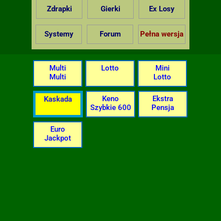
Zdrapki
Gierki
Ex Losy
Systemy
Forum
Pełna wersja
Multi
Lotto
Mini
Multi
Lotto
Keno
Ekstra
Kaskada
Szybkie 600
Pensja
Euro
Jackpot