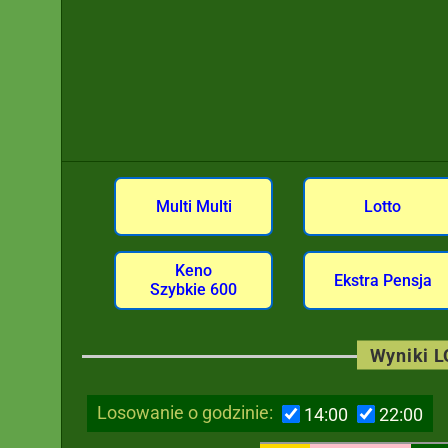
Multi Multi
Lotto
Keno
Ekstra Pensja
Szybkie 600
Wyniki 
Losowanie o godzinie:
14:00
22:00