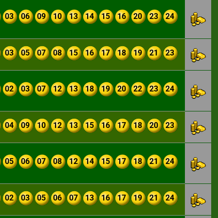
03
06
09
10
13
14
15
16
20
23
24
03
05
07
08
15
16
17
18
19
21
23
02
03
07
12
13
18
19
20
22
23
24
04
09
10
12
13
15
16
17
18
20
23
05
06
07
08
12
14
15
17
18
21
24
02
03
05
06
07
13
16
17
19
21
24