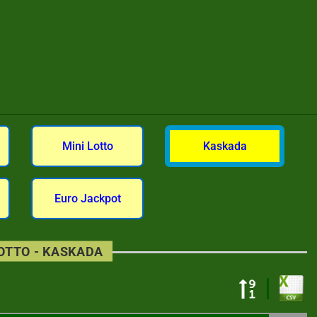
Mini Lotto
Kaskada
Euro Jackpot
LOTTO - KASKADA