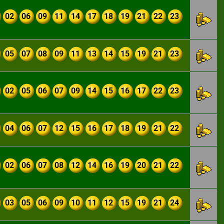
02
06
09
11
14
17
18
19
21
22
23
05
07
08
09
11
13
14
15
19
21
23
02
05
06
07
09
14
15
16
17
22
23
04
06
07
12
15
16
17
18
19
21
22
02
06
07
08
12
14
16
19
20
21
22
03
05
06
09
10
11
12
15
19
21
24