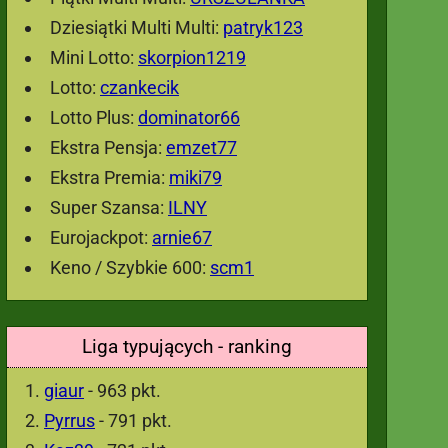
Dziesiątki Multi Multi:
patryk123
Mini Lotto:
skorpion1219
Lotto:
czankecik
Lotto Plus:
dominator66
Ekstra Pensja:
emzet77
Ekstra Premia:
miki79
Super Szansa:
ILNY
Eurojackpot:
arnie67
Keno / Szybkie 600:
scm1
Liga typujących - ranking
giaur
- 963 pkt.
Pyrrus
- 791 pkt.