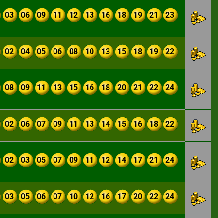
03
06
09
11
12
13
16
18
19
21
23
02
04
05
06
08
10
13
15
18
19
22
08
09
11
13
15
16
18
20
21
22
24
02
06
07
09
11
13
14
15
16
18
22
02
03
05
07
09
11
12
14
17
21
24
03
05
06
07
10
12
16
17
20
22
24