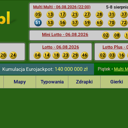
Multi Multi - 06.08.2026 (22:00)
5-8 sierpni
05
13
17
21
27
28
31
37
51
53
56
57
59
65
70
72
Mini Lotto - 06.08.2026
02
08
1
Lotto - 06.08.2026
Lotto Plus -
20
24
04
14
18
23
29
46
02
03
16
140 000 000 zł
Kumulacja
Eurojackpot:
Piątek
•
Multi M
Mapy
Typowania
Zdrapki
Gierki