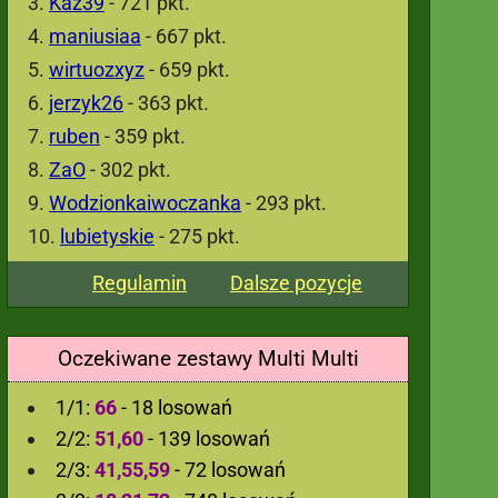
Kaz39
- 721 pkt.
maniusiaa
- 667 pkt.
wirtuozxyz
- 659 pkt.
jerzyk26
- 363 pkt.
ruben
- 359 pkt.
ZaO
- 302 pkt.
Wodzionkaiwoczanka
- 293 pkt.
lubietyskie
- 275 pkt.
Regulamin
Dalsze pozycje
Oczekiwane zestawy Multi Multi
1/1:
66
- 18 losowań
2/2:
51,60
- 139 losowań
2/3:
41,55,59
- 72 losowań