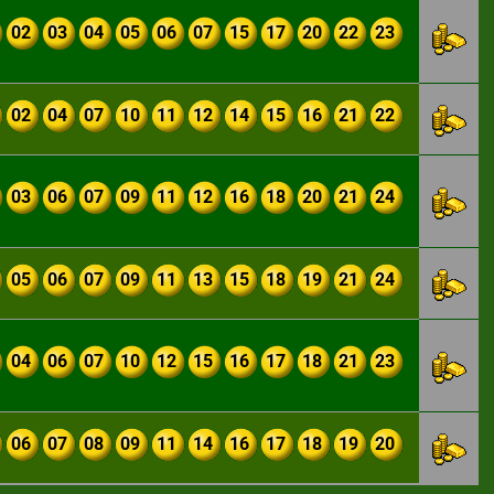
02
03
04
05
06
07
15
17
20
22
23
02
04
07
10
11
12
14
15
16
21
22
03
06
07
09
11
12
16
18
20
21
24
05
06
07
09
11
13
15
18
19
21
24
04
06
07
10
12
15
16
17
18
21
23
06
07
08
09
11
14
16
17
18
19
20