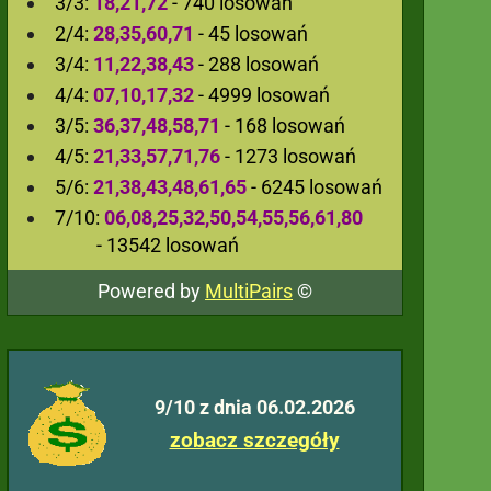
3/3:
18,21,72
- 740 losowań
2/4:
28,35,60,71
- 45 losowań
3/4:
11,22,38,43
- 288 losowań
4/4:
07,10,17,32
- 4999 losowań
3/5:
36,37,48,58,71
- 168 losowań
4/5:
21,33,57,71,76
- 1273 losowań
5/6:
21,38,43,48,61,65
- 6245 losowań
7/10:
06,08,25,32,50,54,55,56,61,80
- 13542 losowań
Powered by
MultiPairs
©
9/10 z dnia 06.02.2026
zobacz szczegóły