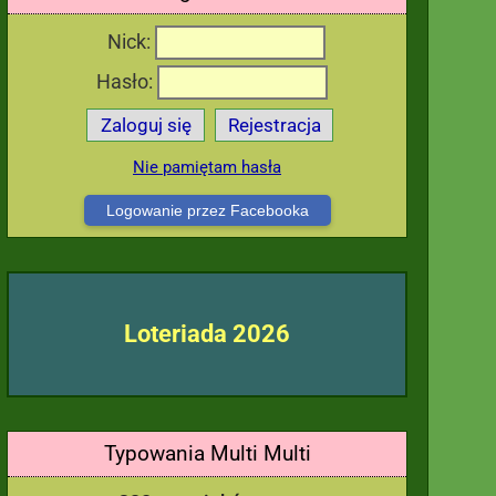
Nick:
Hasło:
Zaloguj się
Rejestracja
Nie pamiętam hasła
Logowanie przez Facebooka
Loteriada 2026
Typowania Multi Multi