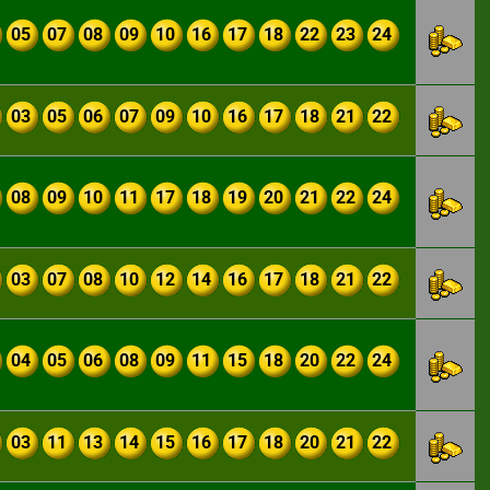
05
07
08
09
10
16
17
18
22
23
24
03
05
06
07
09
10
16
17
18
21
22
08
09
10
11
17
18
19
20
21
22
24
03
07
08
10
12
14
16
17
18
21
22
04
05
06
08
09
11
15
18
20
22
24
03
11
13
14
15
16
17
18
20
21
22