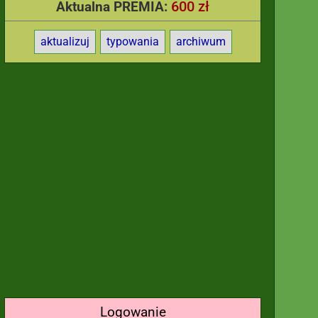
600 zł
Aktualna PREMIA:
aktualizuj
typowania
archiwum
Logowanie