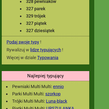
328 pewniaków
327 parek
329 trójek
327 piątek
327 dziesiątek
Podaj swoje typy
!
Rywalizuj w
lidze typujących
!
Więcej w dziale
Typowania
Najlepiej typujący
Pewniaki Multi Multi:
ennio
Parki Multi Multi:
szorkop
Trójki Multi Multi:
Luna-black
Piątki Multi Multi:
URSZULANKA