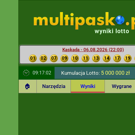
wyniki lotto
Kaskada - 06.08.2026 (22:00)
01
02
07
09
10
11
13
14
17
19
5 000 000 zł
09:17:03
Kumulacja Lotto:
🏠
Narzędzia
Wyniki
Wygrane