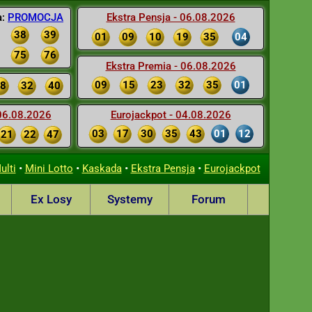
a:
PROMOCJA
Ekstra Pensja - 06.08.2026
38
39
01
09
10
19
35
04
75
76
Ekstra Premia - 06.08.2026
09
15
23
32
35
01
8
32
40
 06.08.2026
Eurojackpot - 04.08.2026
03
17
30
35
43
01
12
21
22
47
•
•
•
•
ulti
Mini Lotto
Kaskada
Ekstra Pensja
Eurojackpot
Ex Losy
Systemy
Forum