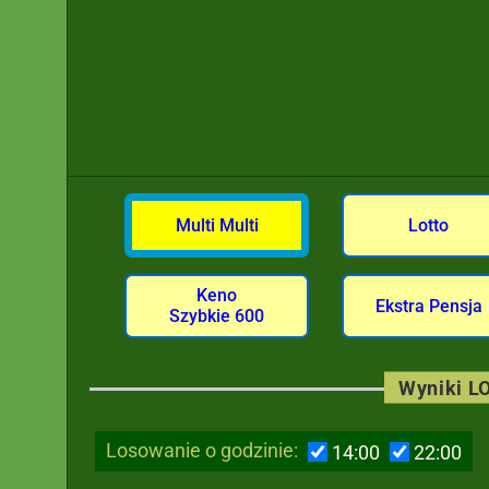
Multi Multi
Lotto
Keno
Ekstra Pensja
Szybkie 600
Wyniki LO
Losowanie o godzinie:
14:00
22:00