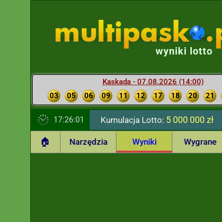
wyniki lotto
Kaskada - 07.08.2026 (14:00)
03
05
06
09
11
12
17
18
20
21
5 000 000 zł
17:26:02
Kumulacja Lotto:
🏠
Narzędzia
Wyniki
Wygrane