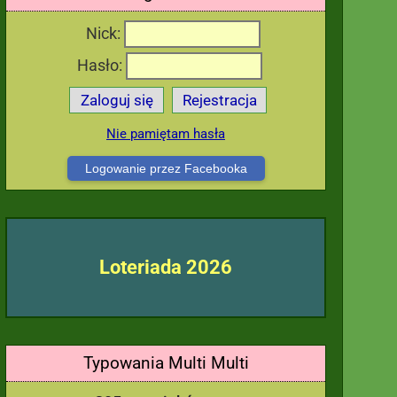
Nick:
Hasło:
Zaloguj się
Rejestracja
Nie pamiętam hasła
Logowanie przez Facebooka
Loteriada 2026
Typowania Multi Multi