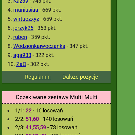
Kaz39
- 743 pkt.
maniusiaa
- 669 pkt.
wirtuozxyz
- 659 pkt.
jerzyk26
- 363 pkt.
ruben
- 359 pkt.
Wodzionkaiwoczanka
- 347 pkt.
aga933
- 322 pkt.
ZaO
- 302 pkt.
Regulamin
Dalsze pozycje
Oczekiwane zestawy Multi Multi
1/1:
22
- 16 losowań
2/2:
51,60
- 140 losowań
2/3:
41,55,59
- 73 losowań