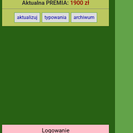
1900 zł
Aktualna PREMIA:
aktualizuj
typowania
archiwum
Logowanie