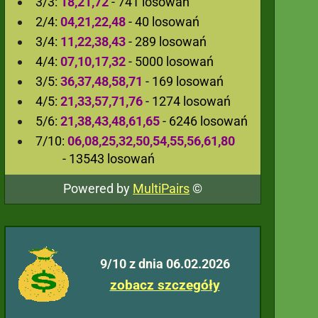
3/3:
18,21,72
- 741 losowań
2/4:
04,21,22,48
- 40 losowań
3/4:
11,22,38,43
- 289 losowań
4/4:
07,10,17,32
- 5000 losowań
3/5:
36,37,48,58,71
- 169 losowań
4/5:
21,33,57,71,76
- 1274 losowań
5/6:
21,38,43,48,61,65
- 6246 losowań
7/10:
06,08,25,32,50,54,55,56,61,80
- 13543 losowań
Powered by
MultiPairs
©
9/10 z dnia 06.02.2026
zobacz szczegóły