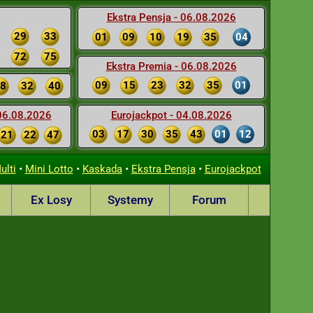
Ekstra Pensja - 06.08.2026
29
33
01
09
10
19
35
04
72
75
Ekstra Premia - 06.08.2026
09
15
23
32
35
01
8
32
40
 06.08.2026
Eurojackpot - 04.08.2026
03
17
30
35
43
01
12
21
22
47
•
•
•
•
ulti
Mini Lotto
Kaskada
Ekstra Pensja
Eurojackpot
Ex Losy
Systemy
Forum