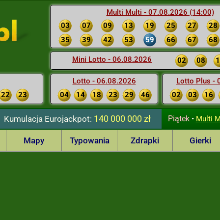
Multi Multi - 07.08.2026 (14:00)
03
07
09
13
19
25
27
28
35
39
42
53
59
66
67
68
Mini Lotto - 06.08.2026
02
08
1
Lotto - 06.08.2026
Lotto Plus -
22
23
04
14
18
23
29
46
02
03
16
140 000 000 zł
Kumulacja
Eurojackpot:
Piątek
•
Multi M
Mapy
Typowania
Zdrapki
Gierki