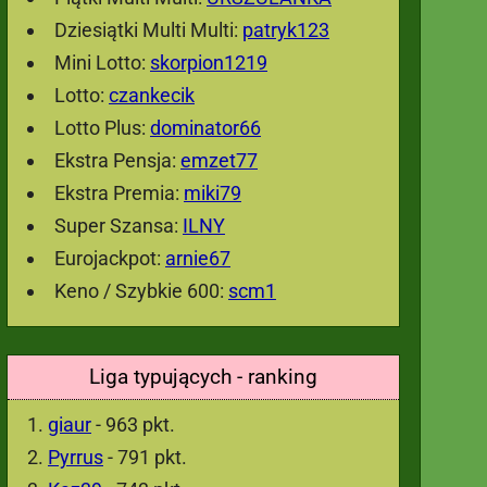
Dziesiątki Multi Multi:
patryk123
Mini Lotto:
skorpion1219
Lotto:
czankecik
Lotto Plus:
dominator66
Ekstra Pensja:
emzet77
Ekstra Premia:
miki79
Super Szansa:
ILNY
Eurojackpot:
arnie67
Keno / Szybkie 600:
scm1
Liga typujących - ranking
giaur
- 963 pkt.
Pyrrus
- 791 pkt.