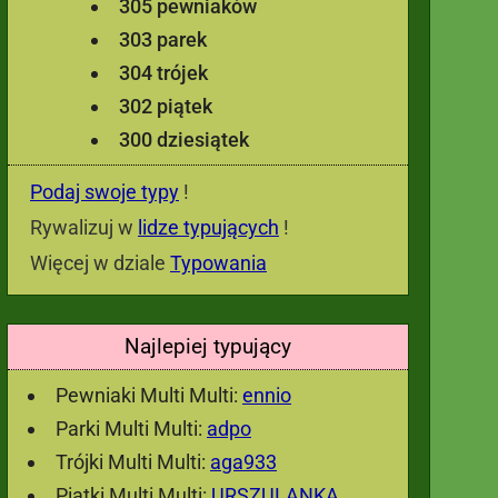
305 pewniaków
303 parek
304 trójek
302 piątek
300 dziesiątek
Podaj swoje typy
!
Rywalizuj w
lidze typujących
!
Więcej w dziale
Typowania
Najlepiej typujący
Pewniaki Multi Multi:
ennio
Parki Multi Multi:
adpo
Trójki Multi Multi:
aga933
Piątki Multi Multi:
URSZULANKA