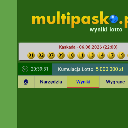
wyniki lotto
Kaskada - 06.08.2026 (22:00)
01
02
07
09
10
11
13
14
17
19
5 000 000 zł
20:39:31
Kumulacja Lotto:
🏠
Narzędzia
Wyniki
Wygrane