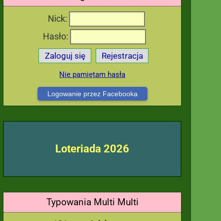
Nick:
Hasło:
Zaloguj się
Rejestracja
Nie pamiętam hasła
Logowanie przez Facebooka
Loteriada 2026
Typowania Multi Multi