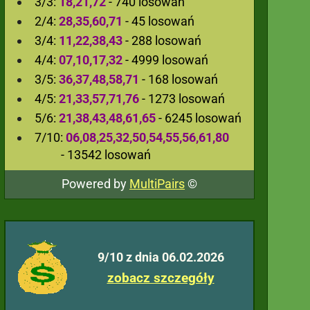
3/3:
18,21,72
- 740 losowań
2/4:
28,35,60,71
- 45 losowań
3/4:
11,22,38,43
- 288 losowań
4/4:
07,10,17,32
- 4999 losowań
3/5:
36,37,48,58,71
- 168 losowań
4/5:
21,33,57,71,76
- 1273 losowań
5/6:
21,38,43,48,61,65
- 6245 losowań
7/10:
06,08,25,32,50,54,55,56,61,80
- 13542 losowań
Powered by
MultiPairs
©
9/10 z dnia 06.02.2026
zobacz szczegóły