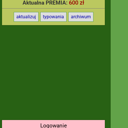
600 zł
Aktualna PREMIA:
aktualizuj
typowania
archiwum
Logowanie