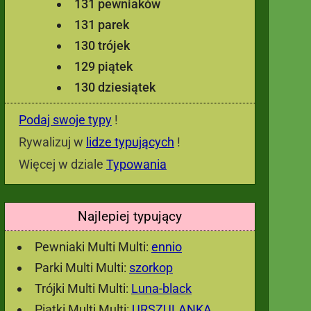
131 pewniaków
131 parek
130 trójek
129 piątek
130 dziesiątek
Podaj swoje typy
!
Rywalizuj w
lidze typujących
!
Więcej w dziale
Typowania
Najlepiej typujący
Pewniaki Multi Multi:
ennio
Parki Multi Multi:
szorkop
Trójki Multi Multi:
Luna-black
Piątki Multi Multi:
URSZULANKA