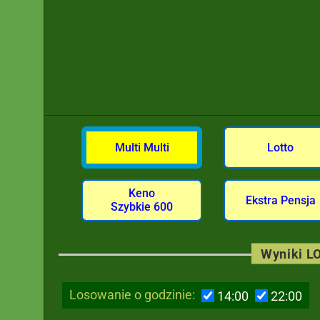
Multi Multi
Lotto
Keno
Ekstra Pensja
Szybkie 600
Wyniki LO
Losowanie o godzinie:
14:00
22:00