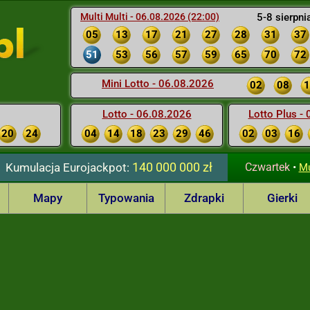
Multi Multi - 06.08.2026 (22:00)
5-8 sierpni
05
13
17
21
27
28
31
37
51
53
56
57
59
65
70
72
Mini Lotto - 06.08.2026
02
08
1
Lotto - 06.08.2026
Lotto Plus -
20
24
04
14
18
23
29
46
02
03
16
140 000 000 zł
Kumulacja
Eurojackpot:
Czwartek
•
Mu
Mapy
Typowania
Zdrapki
Gierki