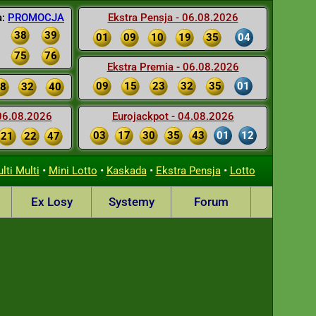
a:
PROMOCJA
Ekstra Pensja - 06.08.2026
38
39
01
09
10
19
35
04
75
76
Ekstra Premia - 06.08.2026
09
15
23
32
35
01
8
32
40
 06.08.2026
Eurojackpot - 04.08.2026
03
17
30
35
43
01
12
21
22
47
•
•
•
•
lti Multi
Mini Lotto
Kaskada
Ekstra Pensja
Lotto
Ex Losy
Systemy
Forum