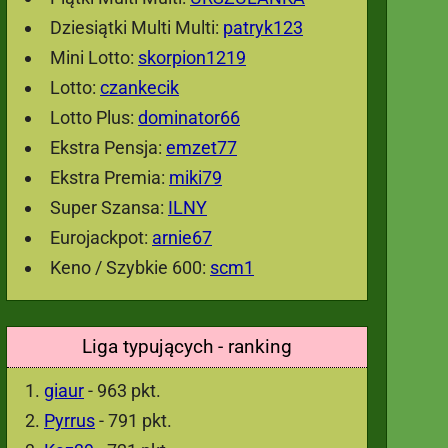
Dziesiątki Multi Multi:
patryk123
Mini Lotto:
skorpion1219
Lotto:
czankecik
Lotto Plus:
dominator66
Ekstra Pensja:
emzet77
Ekstra Premia:
miki79
Super Szansa:
ILNY
Eurojackpot:
arnie67
Keno / Szybkie 600:
scm1
Liga typujących - ranking
giaur
- 963 pkt.
Pyrrus
- 791 pkt.