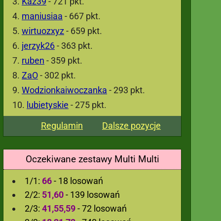
Kaz39
- 721 pkt.
maniusiaa
- 667 pkt.
wirtuozxyz
- 659 pkt.
jerzyk26
- 363 pkt.
ruben
- 359 pkt.
ZaO
- 302 pkt.
Wodzionkaiwoczanka
- 293 pkt.
lubietyskie
- 275 pkt.
Regulamin
Dalsze pozycje
Oczekiwane zestawy Multi Multi
1/1:
66
- 18 losowań
2/2:
51,60
- 139 losowań
2/3:
41,55,59
- 72 losowań